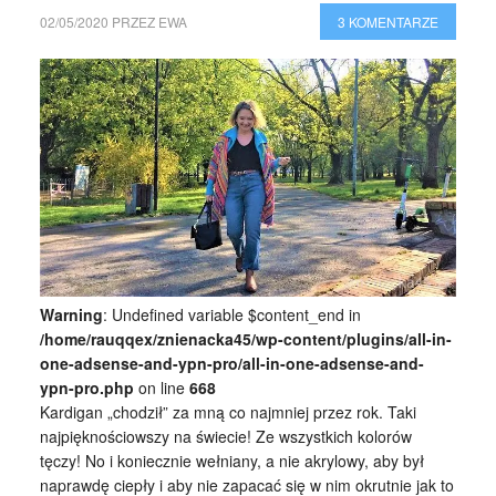
02/05/2020
PRZEZ
EWA
3 KOMENTARZE
Warning
: Undefined variable $content_end in
/home/rauqqex/znienacka45/wp-content/plugins/all-in-
one-adsense-and-ypn-pro/all-in-one-adsense-and-
ypn-pro.php
on line
668
Kardigan „chodził” za mną co najmniej przez rok. Taki
najpięknościowszy na świecie! Ze wszystkich kolorów
tęczy! No i koniecznie wełniany, a nie akrylowy, aby był
naprawdę ciepły i aby nie zapacać się w nim okrutnie jak to