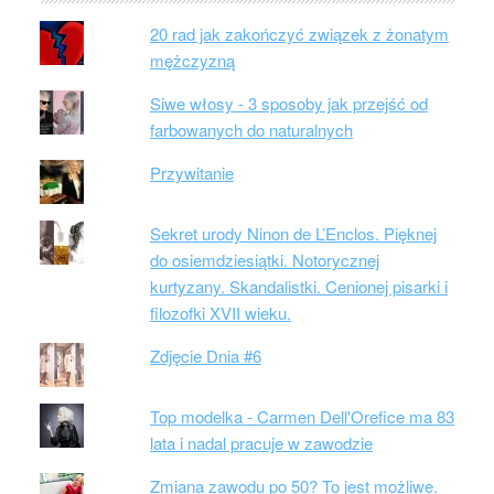
20 rad jak zakończyć związek z żonatym
mężczyzną
Siwe włosy - 3 sposoby jak przejść od
farbowanych do naturalnych
Przywitanie
Sekret urody Ninon de L’Enclos. Pięknej
do osiemdziesiątki. Notorycznej
kurtyzany. Skandalistki. Cenionej pisarki i
filozofki XVII wieku.
Zdjęcie Dnia #6
Top modelka - Carmen Dell'Orefice ma 83
lata i nadal pracuje w zawodzie
Zmiana zawodu po 50? To jest możliwe.