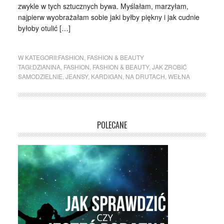
zwykle w tych sztucznych bywa. Myślałam, marzyłam,
najpierw wyobrażałam sobie jaki byłby piękny i jak cudnie
byłoby otulić […]
W KATEGORII:
FASHION
,
FASHION & BEAUTY
TAGI:
DZIANINA
,
FASHION
,
FASHION & BEAUTY
,
JAK ZROBIĆ
SAMODZIELNIE
,
JEANSY
,
KARDIGAN
,
NA DRUTACH
,
WEŁNA
POLECANE