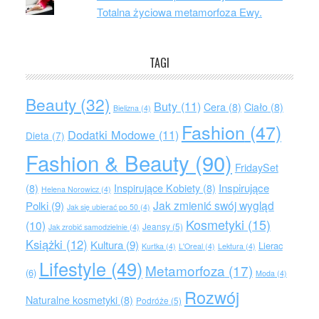
Totalna życiowa metamorfoza Ewy.
TAGI
Beauty
(32)
Buty
(11)
Cera
(8)
Ciało
(8)
Bielizna
(4)
Fashion
(47)
Dodatki Modowe
(11)
Dieta
(7)
Fashion & Beauty
(90)
FridaySet
Inspirujące
(8)
Inspirujące Kobiety
(8)
Helena Norowicz
(4)
Jak zmienić swój wygląd
Polki
(9)
Jak się ubierać po 50
(4)
Kosmetyki
(15)
(10)
Jeansy
(5)
Jak zrobić samodzielnie
(4)
Książki
(12)
Kultura
(9)
Lierac
Kurtka
(4)
L'Oreal
(4)
Lektura
(4)
Lifestyle
(49)
Metamorfoza
(17)
(6)
Moda
(4)
Rozwój
Naturalne kosmetyki
(8)
Podróże
(5)