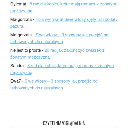
Dylemat
-
8 rad dla kobiet, które mają romans z żonatym
mężczyzną
Małgorzata
-
Pola wytrwała! Siwe włosy ujęły lat i dodały
pazura.
Małgorzata
-
Siwe włosy – 3 sposoby jak przejść od
farbowanych do naturalnych
nie jest to proste
-
20 rad jak zakończyć związek z
żonatym mężczyzną
Sandra
-
8 rad dla kobiet, które mają romans z żonatym
mężczyzną
Ewa7
-
Siwe włosy – 3 sposoby jak przejść od
farbowanych do naturalnych
CZYTELNIA/OGLĄDALNIA