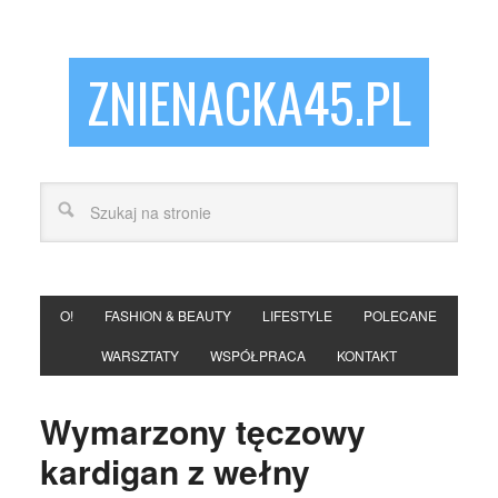
ZNIENACKA45.PL
O!
FASHION & BEAUTY
LIFESTYLE
POLECANE
WARSZTATY
WSPÓŁPRACA
KONTAKT
Wymarzony tęczowy
kardigan z wełny