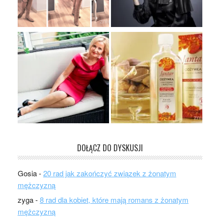
DOŁĄCZ DO DYSKUSJI
Gosia
-
20 rad jak zakończyć związek z żonatym
mężczyzną
zyga
-
8 rad dla kobiet, które mają romans z żonatym
mężczyzną