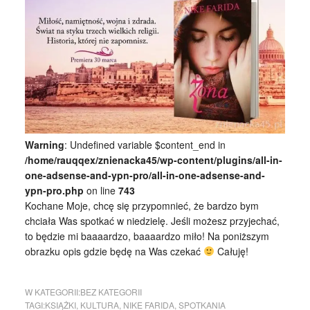
Warning
: Undefined variable $content_end in
/home/rauqqex/znienacka45/wp-content/plugins/all-in-
one-adsense-and-ypn-pro/all-in-one-adsense-and-
ypn-pro.php
on line
743
Kochane Moje, chcę się przypomnieć, że bardzo bym
chciała Was spotkać w niedzielę. Jeśli możesz przyjechać,
to będzie mi baaaardzo, baaaardzo miło! Na poniższym
obrazku opis gdzie będę na Was czekać
Całuję!
W KATEGORII:
BEZ KATEGORII
TAGI:
KSIĄŻKI
,
KULTURA
,
NIKE FARIDA
,
SPOTKANIA