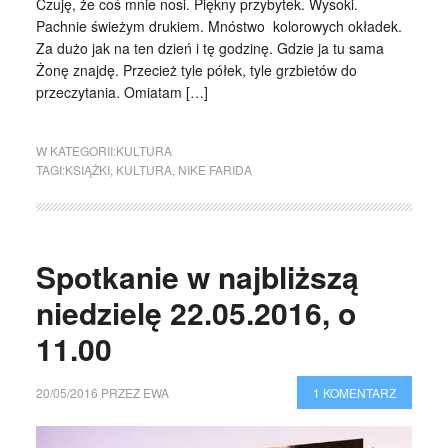
Czuję, że coś mnie nosi. Piękny przybytek. Wysoki.
Pachnie świeżym drukiem. Mnóstwo kolorowych okładek.
Za dużo jak na ten dzień i tę godzinę. Gdzie ja tu sama
Żonę znajdę. Przecież tyle półek, tyle grzbietów do
przeczytania. Omiatam […]
W KATEGORII:
KULTURA
TAGI:
KSIĄŻKI
,
KULTURA
,
NIKE FARIDA
Spotkanie w najbliższą
niedzielę 22.05.2016, o
11.00
20/05/2016
PRZEZ
EWA
1 KOMENTARZ