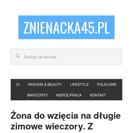
ZNIENACKA45.PL
O!
FASHION & BEAUTY
LIFESTYLE
POLECANE
WARSZTATY
WSPÓŁPRACA
KONTAKT
Żona do wzięcia na długie
zimowe wieczory. Z