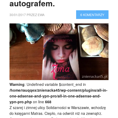
autografem.
30/01/2017
PRZEZ
EWA
6 KOMENTARZY
Warning
: Undefined variable $content_end in
/home/rauqqex/znienacka45/wp-content/plugins/all-in-
one-adsense-and-ypn-pro/all-in-one-adsense-and-
ypn-pro.php
on line
668
Z szarej i zimnej ulicy Solidarności w Warszawie, wchodzę
do księgarni Matras. Ciepło, na odwrót niż na zewnątrz.