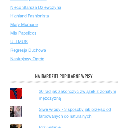
Nieco Starsza Dziewczyna
Highland Fashionista
Mary Murnane
Mis Papelicos
ULLMUS
Regresja Duchowa
Nastrojowy Ogród
NAJBARDZIEJ POPULARNE WPISY
20 rad jak zakończyć związek z żonatym
mężczyzną
Siwe włosy - 3 sposoby jak przejść od
farbowanych do naturalnych
Przywitanie