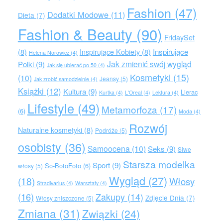
Fashion
(47)
Dodatki Modowe
(11)
Dieta
(7)
Fashion & Beauty
(90)
FridaySet
Inspirujące
(8)
Inspirujące Kobiety
(8)
Helena Norowicz
(4)
Jak zmienić swój wygląd
Polki
(9)
Jak się ubierać po 50
(4)
Kosmetyki
(15)
(10)
Jeansy
(5)
Jak zrobić samodzielnie
(4)
Książki
(12)
Kultura
(9)
Lierac
Kurtka
(4)
L'Oreal
(4)
Lektura
(4)
Lifestyle
(49)
Metamorfoza
(17)
(6)
Moda
(4)
Rozwój
Naturalne kosmetyki
(8)
Podróże
(5)
osobisty
(36)
Samoocena
(10)
Seks
(9)
Siwe
Starsza modelka
Sport
(9)
So-BotoFoto
(6)
włosy
(5)
Wygląd
(27)
(18)
Włosy
Stradivarius
(4)
Warsztaty
(4)
(16)
Zakupy
(14)
Zdjęcie Dnia
(7)
Włosy zniszczone
(5)
Zmiana
(31)
Związki
(24)