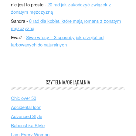
nie jest to proste
-
20 rad jak zakończyć związek z
żonatym mężczyzną
Sandra
-
8 rad dla kobiet, które mają romans z żonatym
mężczyzną
Ewa7
-
Siwe włosy – 3 sposoby jak przejść od
farbowanych do naturalnych
CZYTELNIA/OGLĄDALNIA
Chic over 50
Accidental Icon
Advanced Style
Babooshka Style
I am Every Woman