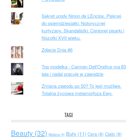
Sekret urody Ninon de L’Enclos. Pięknej
do osiemdziesiątki. Notorycznej
kurtyzany. Skandalistki. Cenionej pisarki i
filozofki XVII wieku.
Zdjęcie Dnia #6
Top modelka - Carmen Dell'Orefice ma 83
lata i nadal pracuje w zawodzie
Zmiana zawodu po 50? To jest możliwe.
Totalna życiowa metamorfoza Ewy.
TAGI
Beauty
(32)
Buty
(11)
Cera
(8)
Ciało
(8)
Bielizna
(4)