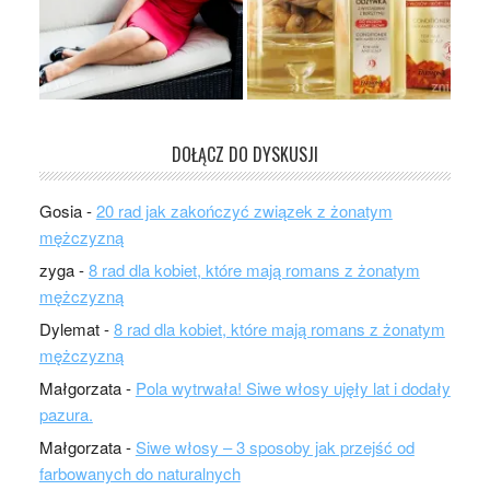
DOŁĄCZ DO DYSKUSJI
Gosia
-
20 rad jak zakończyć związek z żonatym
mężczyzną
zyga
-
8 rad dla kobiet, które mają romans z żonatym
mężczyzną
Dylemat
-
8 rad dla kobiet, które mają romans z żonatym
mężczyzną
Małgorzata
-
Pola wytrwała! Siwe włosy ujęły lat i dodały
pazura.
Małgorzata
-
Siwe włosy – 3 sposoby jak przejść od
farbowanych do naturalnych