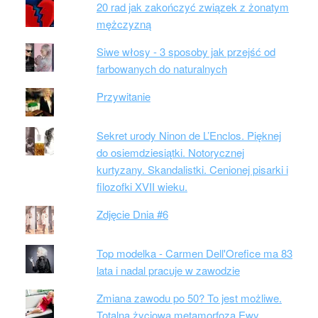
20 rad jak zakończyć związek z żonatym
mężczyzną
Siwe włosy - 3 sposoby jak przejść od
farbowanych do naturalnych
Przywitanie
Sekret urody Ninon de L’Enclos. Pięknej
do osiemdziesiątki. Notorycznej
kurtyzany. Skandalistki. Cenionej pisarki i
filozofki XVII wieku.
Zdjęcie Dnia #6
Top modelka - Carmen Dell'Orefice ma 83
lata i nadal pracuje w zawodzie
Zmiana zawodu po 50? To jest możliwe.
Totalna życiowa metamorfoza Ewy.