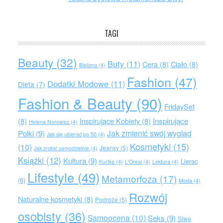
TAGI
Beauty
(32)
Buty
(11)
Cera
(8)
Ciało
(8)
Bielizna
(4)
Fashion
(47)
Dodatki Modowe
(11)
Dieta
(7)
Fashion & Beauty
(90)
FridaySet
Inspirujące
(8)
Inspirujące Kobiety
(8)
Helena Norowicz
(4)
Jak zmienić swój wygląd
Polki
(9)
Jak się ubierać po 50
(4)
Kosmetyki
(15)
(10)
Jeansy
(5)
Jak zrobić samodzielnie
(4)
Książki
(12)
Kultura
(9)
Lierac
Kurtka
(4)
L'Oreal
(4)
Lektura
(4)
Lifestyle
(49)
Metamorfoza
(17)
(6)
Moda
(4)
Rozwój
Naturalne kosmetyki
(8)
Podróże
(5)
osobisty
(36)
Samoocena
(10)
Seks
(9)
Siwe