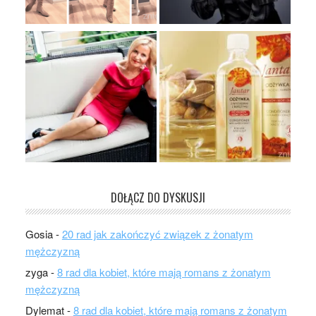
DOŁĄCZ DO DYSKUSJI
Gosia
-
20 rad jak zakończyć związek z żonatym
mężczyzną
zyga
-
8 rad dla kobiet, które mają romans z żonatym
mężczyzną
Dylemat
-
8 rad dla kobiet, które mają romans z żonatym