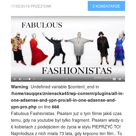
17/02/2019
PRZEZ
EWA
2 KOMENTARZE
Warning
: Undefined variable $content_end in
/home/rauqqex/znienacka45/wp-content/plugins/all-in-
one-adsense-and-ypn-pro/all-in-one-adsense-and-
ypn-pro.php
on line
668
Fabulous Fashionistas. Pisałam już o tym filmie jakiś czas
temu, gdy na youtubie był tylko fragment. Pisałam wtedy o
6 kobietach z podejściem do życia w stylu PIEPRZYĆ TO!
Najmłodsza z nich miała 73 lata, gdy kręcono ten film.. To