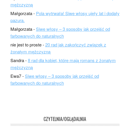
mężczyzną
Małgorzata
-
Pola wytrwała! Siwe włosy ujęły lat i dodały
pazura.
Małgorzata
-
Siwe włosy – 3 sposoby jak przejść od
farbowanych do naturalnych
nie jest to proste
-
20 rad jak zakończyć związek z
żonatym mężczyzną
Sandra
-
8 rad dla kobiet, które mają romans z żonatym
mężczyzną
Ewa7
-
Siwe włosy – 3 sposoby jak przejść od
farbowanych do naturalnych
CZYTELNIA/OGLĄDALNIA