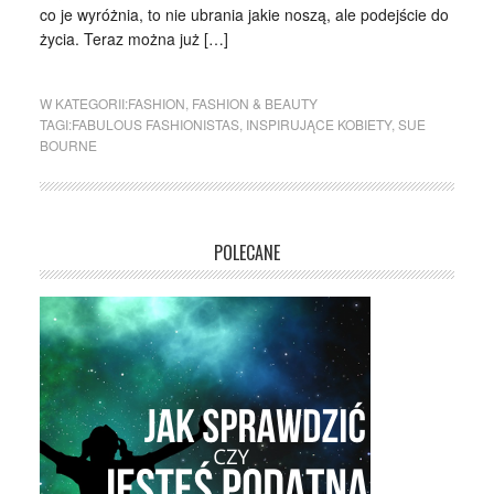
co je wyróżnia, to nie ubrania jakie noszą, ale podejście do
życia. Teraz można już […]
W KATEGORII:
FASHION
,
FASHION & BEAUTY
TAGI:
FABULOUS FASHIONISTAS
,
INSPIRUJĄCE KOBIETY
,
SUE
BOURNE
POLECANE