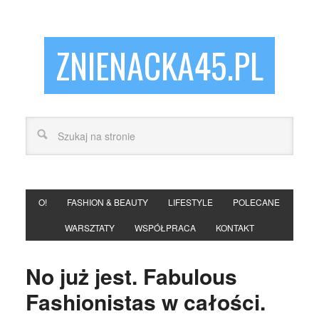
ZNIENACKA45.PL
O!
FASHION & BEAUTY
LIFESTYLE
POLECANE
WARSZTATY
WSPÓŁPRACA
KONTAKT
No już jest. Fabulous
Fashionistas w całości.