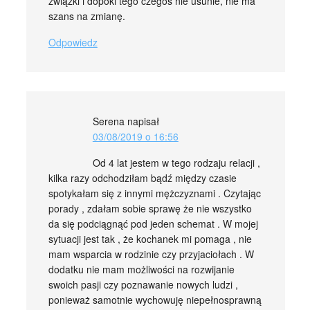
związki i dopóki tego czegoś nie usunie, nie ma
szans na zmianę.
Odpowiedz
Serena
napisał
03/08/2019 o 16:56
Od 4 lat jestem w tego rodzaju relacji ,
kilka razy odchodziłam bądź między czasie
spotykałam się z innymi mężczyznami . Czytając
porady , zdałam sobie sprawę że nie wszystko
da się podciągnąć pod jeden schemat . W mojej
sytuacji jest tak , że kochanek mi pomaga , nie
mam wsparcia w rodzinie czy przyjaciołach . W
dodatku nie mam możliwości na rozwijanie
swoich pasji czy poznawanie nowych ludzi ,
ponieważ samotnie wychowuję niepełnosprawną