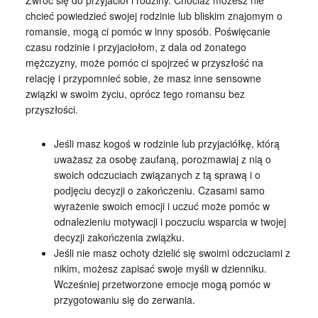
Zwróć się do przyjaciół i rodziny. Chociaż możesz nie
chcieć powiedzieć swojej rodzinie lub bliskim znajomym o
romansie, mogą ci pomóc w inny sposób. Poświęcanie
czasu rodzinie i przyjaciołom, z dala od żonatego
mężczyzny, może pomóc ci spojrzeć w przyszłość na
relację i przypomnieć sobie, że masz inne sensowne
związki w swoim życiu, oprócz tego romansu bez
przyszłości.
Jeśli masz kogoś w rodzinie lub przyjaciółkę, którą
uważasz za osobę zaufaną, porozmawiaj z nią o
swoich odczuciach związanych z tą sprawą i o
podjęciu decyzji o zakończeniu. Czasami samo
wyrażenie swoich emocji i uczuć może pomóc w
odnalezieniu motywacji i poczuciu wsparcia w twojej
decyzji zakończenia związku.
Jeśli nie masz ochoty dzielić się swoimi odczuciami z
nikim, możesz zapisać swoje myśli w dzienniku.
Wcześniej przetworzone emocje mogą pomóc w
przygotowaniu się do zerwania.