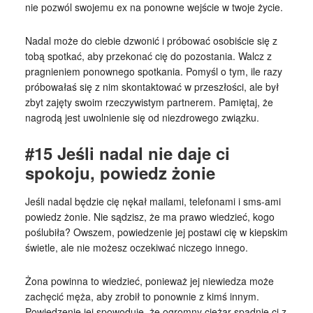
nie pozwól swojemu ex na ponowne wejście w twoje życie.
Nadal może do ciebie dzwonić i próbować osobiście się z
tobą spotkać, aby przekonać cię do pozostania. Walcz z
pragnieniem ponownego spotkania. Pomyśl o tym, ile razy
próbowałaś się z nim skontaktować w przeszłości, ale był
zbyt zajęty swoim rzeczywistym partnerem. Pamiętaj, że
nagrodą jest uwolnienie się od niezdrowego związku.
#15 Jeśli nadal nie daje ci
spokoju, powiedz żonie
Jeśli nadal będzie cię nękał mailami, telefonami i sms-ami
powiedz żonie. Nie sądzisz, że ma prawo wiedzieć, kogo
poślubiła? Owszem, powiedzenie jej postawi cię w kiepskim
świetle, ale nie możesz oczekiwać niczego innego.
Żona powinna to wiedzieć, ponieważ jej niewiedza może
zachęcić męża, aby zrobił to ponownie z kimś innym.
Powiedzenie jej spowoduje, że ogromny ciężar spadnie ci z