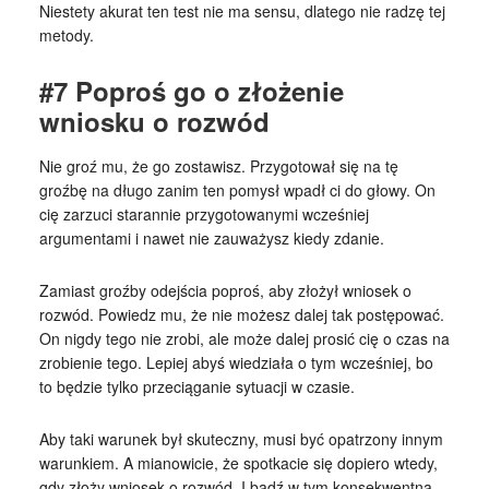
Niestety akurat ten test nie ma sensu, dlatego nie radzę tej
metody.
#7 Poproś go o złożenie
wniosku o rozwód
Nie groź mu, że go zostawisz. Przygotował się na tę
groźbę na długo zanim ten pomysł wpadł ci do głowy. On
cię zarzuci starannie przygotowanymi wcześniej
argumentami i nawet nie zauważysz kiedy zdanie.
Zamiast groźby odejścia poproś, aby złożył wniosek o
rozwód. Powiedz mu, że nie możesz dalej tak postępować.
On nigdy tego nie zrobi, ale może dalej prosić cię o czas na
zrobienie tego. Lepiej abyś wiedziała o tym wcześniej, bo
to będzie tylko przeciąganie sytuacji w czasie.
Aby taki warunek był skuteczny, musi być opatrzony innym
warunkiem. A mianowicie, że spotkacie się dopiero wtedy,
gdy złoży wniosek o rozwód. I bądź w tym konsekwentna.