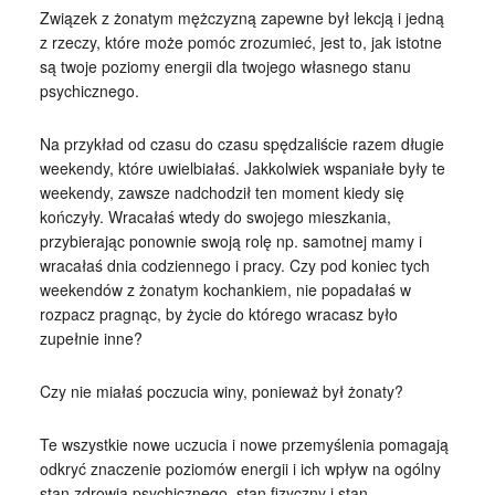
Związek z żonatym mężczyzną zapewne był lekcją i jedną
z rzeczy, które może pomóc zrozumieć, jest to, jak istotne
są twoje poziomy energii dla twojego własnego stanu
psychicznego.
Na przykład od czasu do czasu spędzaliście razem długie
weekendy, które uwielbiałaś. Jakkolwiek wspaniałe były te
weekendy, zawsze nadchodził ten moment kiedy się
kończyły. Wracałaś wtedy do swojego mieszkania,
przybierając ponownie swoją rolę np. samotnej mamy i
wracałaś dnia codziennego i pracy. Czy pod koniec tych
weekendów z żonatym kochankiem, nie popadałaś w
rozpacz pragnąc, by życie do którego wracasz było
zupełnie inne?
Czy nie miałaś poczucia winy, ponieważ był żonaty?
Te wszystkie nowe uczucia i nowe przemyślenia pomagają
odkryć znaczenie poziomów energii i ich wpływ na ogólny
stan zdrowia psychicznego, stan fizyczny i stan