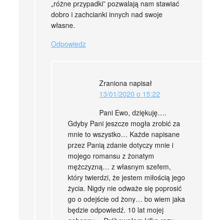
„różne przypadki” pozwalają nam stawiać
dobro i zachcianki innych nad swoje
własne.
Odpowiedz
Zraniona
napisał
13/01/2020 o 15:22
Pani Ewo, dziękuję….
Gdyby Pani jeszcze mogła zrobić za
mnie to wszystko… Każde napisane
przez Panią zdanie dotyczy mnie i
mojego romansu z żonatym
mężczyzną… z własnym szefem,
który twierdzi, że jestem miłością jego
życia. Nigdy nie odważe się poprosić
go o odejście od żony… bo wiem jaka
będzie odpowiedź. 10 lat mojej