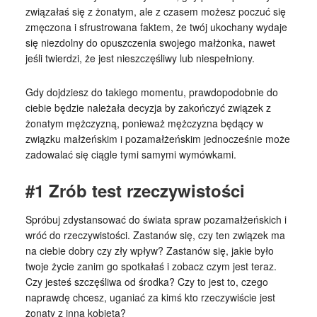
związałaś się z żonatym, ale z czasem możesz poczuć się
zmęczona i sfrustrowana faktem, że twój ukochany wydaje
się niezdolny do opuszczenia swojego małżonka, nawet
jeśli twierdzi, że jest nieszczęśliwy lub niespełniony.
Gdy dojdziesz do takiego momentu, prawdopodobnie do
ciebie będzie należała decyzja by zakończyć związek z
żonatym mężczyzną, ponieważ mężczyzna będący w
związku małżeńskim i pozamałżeńskim jednocześnie może
zadowalać się ciągle tymi samymi wymówkami.
#1 Zrób test rzeczywistości
Spróbuj zdystansować do świata spraw pozamałżeńskich i
wróć do rzeczywistości. Zastanów się, czy ten związek ma
na ciebie dobry czy zły wpływ? Zastanów się, jakie było
twoje życie zanim go spotkałaś i zobacz czym jest teraz.
Czy jesteś szczęśliwa od środka? Czy to jest to, czego
naprawdę chcesz, uganiać za kimś kto rzeczywiście jest
żonaty z inną kobietą?