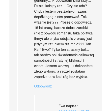
gehenny… Próbowałam kilka razy…
Dzisiaj kolejny raz… Czy się uda?
Chyba jestem bez żadnych szans
dopóki będę z nim pracować. Tak
właśnie jest??? Proszę o odpowiedź.
15 lat pracy, bardzo dobre zarobki
(nie z powodu romansu, taka polityka
firmy) ale chyba odejście z pracy jest
jedynym ratunkiem dla mnie??? Tak
Pani Ewo? Tylko ten straszny ból…
tak bardzo boli świadomość całkowitej
samotności i straty tej bliskości i
ciepła. Jestem wdową… i dokonałam
złego wyboru, a raczej zostałam
zapędzona w kozi róg bez wyjścia.
Odpowiedz
Ewa
napisał