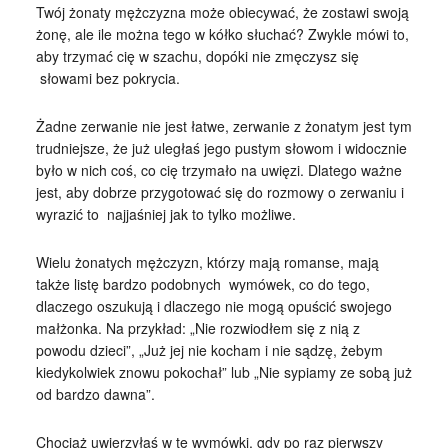
Twój żonaty mężczyzna może obiecywać, że zostawi swoją
żonę, ale ile można tego w kółko słuchać? Zwykle mówi to,
aby trzymać cię w szachu, dopóki nie zmęczysz się
słowami bez pokrycia.
Żadne zerwanie nie jest łatwe, zerwanie z żonatym jest tym
trudniejsze, że już uległaś jego pustym słowom i widocznie
było w nich coś, co cię trzymało na uwięzi. Dlatego ważne
jest, aby dobrze przygotować się do rozmowy o zerwaniu i
wyrazić to najjaśniej jak to tylko możliwe.
Wielu żonatych mężczyzn, którzy mają romanse, mają
także listę bardzo podobnych wymówek, co do tego,
dlaczego oszukują i dlaczego nie mogą opuścić swojego
małżonka. Na przykład: „Nie rozwiodłem się z nią z
powodu dzieci”, „Już jej nie kocham i nie sądzę, żebym
kiedykolwiek znowu pokochał” lub „Nie sypiamy ze sobą już
od bardzo dawna”.
Chociaż uwierzyłaś w te wymówki, gdy po raz pierwszy