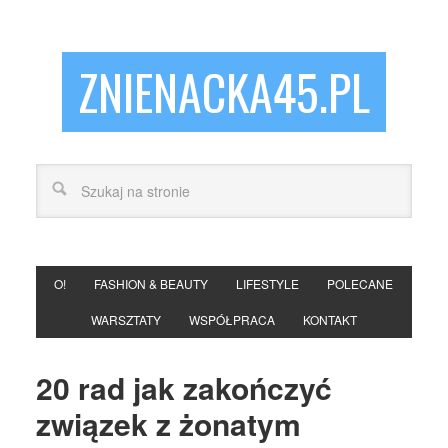
ZNIENACKA45.PL
O!
FASHION & BEAUTY
LIFESTYLE
POLECANE
WARSZTATY
WSPÓŁPRACA
KONTAKT
20 rad jak zakończyć
związek z żonatym