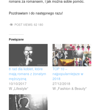
romans za romansem, i jak można sobie pomóc.
Pozdrawiam i do następnego razu!
POST VIEWS:
62 180
Powiązane
8 rad dla kobiet, które
TOP 10 –
mają romans z żonatym
najpopularniejsze w
mężczyzną
2018
10/10/2017
27/12/2018
W „Lifestyle"
W „Fashion & Beauty"