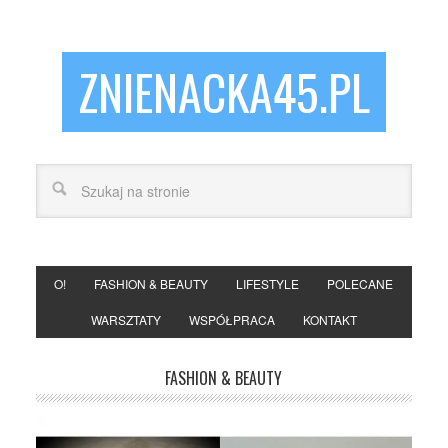
ZNIENACKA45.PL
O!
FASHION & BEAUTY
LIFESTYLE
POLECANE
WARSZTATY
WSPÓŁPRACA
KONTAKT
FASHION & BEAUTY