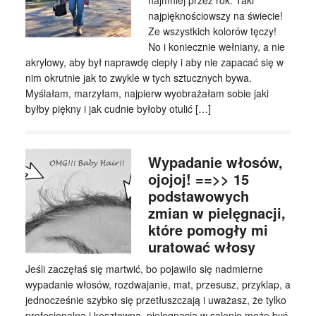
najmniej przez rok. Taki
najpięknościowszy na świecie!
Ze wszystkich kolorów tęczy!
No i koniecznie wełniany, a nie
akrylowy, aby był naprawdę ciepły i aby nie zapacać się w
nim okrutnie jak to zwykle w tych sztucznych bywa.
Myślałam, marzyłam, najpierw wyobrażałam sobie jaki
byłby piękny i jak cudnie byłoby otulić […]
Wypadanie włosów,
ojojoj! ==>> 15
podstawowych
zmian w pielęgnacji,
które pomogły mi
uratować włosy
Jeśli zaczęłaś się martwić, bo pojawiło się nadmierne
wypadanie włosów, rozdwajanie, mat, przesusz, przyklap, a
jednocześnie szybko się przetłuszczają i uważasz, że tylko
profesjonalna i kosztowna pielęgnacja w salonie może być