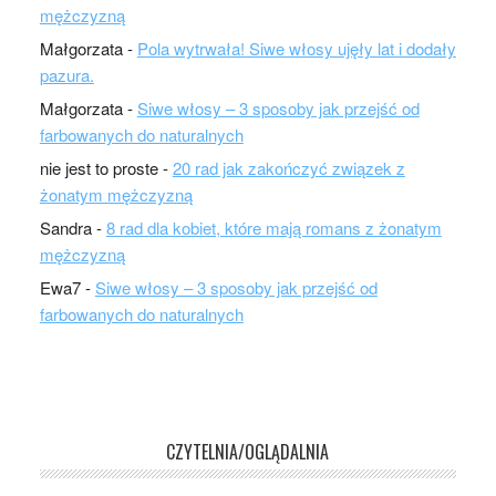
mężczyzną
Małgorzata
-
Pola wytrwała! Siwe włosy ujęły lat i dodały
pazura.
Małgorzata
-
Siwe włosy – 3 sposoby jak przejść od
farbowanych do naturalnych
nie jest to proste
-
20 rad jak zakończyć związek z
żonatym mężczyzną
Sandra
-
8 rad dla kobiet, które mają romans z żonatym
mężczyzną
Ewa7
-
Siwe włosy – 3 sposoby jak przejść od
farbowanych do naturalnych
CZYTELNIA/OGLĄDALNIA