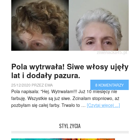
Pola wytrwała! Siwe włosy ujęły
lat i dodały pazura.
25/12/2020
PRZEZ
EWA
8 KOMENTARZY
Pola napisała: "Hej. Wytrwałam!!! Już 10 miesięcy nie
farbuję. Wszystkie są już siwe. Zcinałam stopniowo, aż
pozbyłam się całej farby. Trwało to …
[Czytaj więcej ...]
STYL ŻYCIA