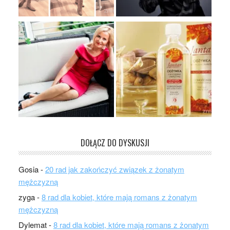
DOŁĄCZ DO DYSKUSJI
Gosia
-
20 rad jak zakończyć związek z żonatym
mężczyzną
zyga
-
8 rad dla kobiet, które mają romans z żonatym
mężczyzną
Dylemat
-
8 rad dla kobiet, które mają romans z żonatym