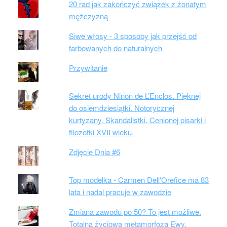
20 rad jak zakończyć związek z żonatym
mężczyzną
Siwe włosy - 3 sposoby jak przejść od
farbowanych do naturalnych
Przywitanie
Sekret urody Ninon de L’Enclos. Pięknej
do osiemdziesiątki. Notorycznej
kurtyzany. Skandalistki. Cenionej pisarki i
filozofki XVII wieku.
Zdjęcie Dnia #6
Top modelka - Carmen Dell'Orefice ma 83
lata i nadal pracuje w zawodzie
Zmiana zawodu po 50? To jest możliwe.
Totalna życiowa metamorfoza Ewy.