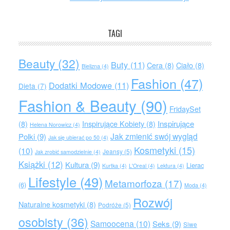
TAGI
Beauty
(32)
Buty
(11)
Cera
(8)
Ciało
(8)
Bielizna
(4)
Fashion
(47)
Dodatki Modowe
(11)
Dieta
(7)
Fashion & Beauty
(90)
FridaySet
Inspirujące
(8)
Inspirujące Kobiety
(8)
Helena Norowicz
(4)
Jak zmienić swój wygląd
Polki
(9)
Jak się ubierać po 50
(4)
Kosmetyki
(15)
(10)
Jeansy
(5)
Jak zrobić samodzielnie
(4)
Książki
(12)
Kultura
(9)
Lierac
Kurtka
(4)
L'Oreal
(4)
Lektura
(4)
Lifestyle
(49)
Metamorfoza
(17)
(6)
Moda
(4)
Rozwój
Naturalne kosmetyki
(8)
Podróże
(5)
osobisty
(36)
Samoocena
(10)
Seks
(9)
Siwe