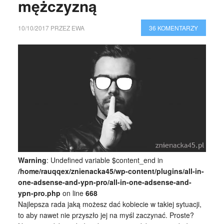
mężczyzną
10/10/2017
PRZEZ
EWA
36 KOMENTARZY
Warning
: Undefined variable $content_end in
/home/rauqqex/znienacka45/wp-content/plugins/all-in-
one-adsense-and-ypn-pro/all-in-one-adsense-and-
ypn-pro.php
on line
668
Najlepsza rada jaką możesz dać kobiecie w takiej sytuacji,
to aby nawet nie przyszło jej na myśl zaczynać. Proste?