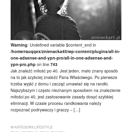
Warning
: Undefined variable $content_end in
/home/rauqqex/znienacka45/wp-content/plugins/all-in-
one-adsense-and-ypn-pro/all-in-one-adsense-and-
ypn-pro.php
on line
743
Jak znaleźć miłość po 40. Jest jeden, mało znany sposób
na to jak szybciej znaleźć Pana Właściwego. Po pierwsze
trzeba wyjść z domu i zacząć umawiać się na randki.
Najszybszym i często nieznanym sposobem na znalezienie
miłości po 40, jest zastosowanie zasady dosyć szybkiej
eliminacji. W czasie procesu randkowania należy
rozpoznać podrywaczy i graczy – […]
W KATEGORII:
LIFESTYLE