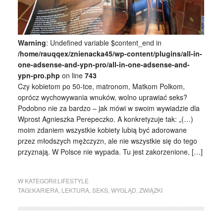
Warning
: Undefined variable $content_end in
/home/rauqqex/znienacka45/wp-content/plugins/all-in-
one-adsense-and-ypn-pro/all-in-one-adsense-and-
ypn-pro.php
on line
743
Czy kobietom po 50-tce, matronom, Matkom Polkom,
oprócz wychowywania wnuków, wolno uprawiać seks?
Podobno nie za bardzo – jak mówi w swoim wywiadzie dla
Wprost Agnieszka Perepeczko. A konkretyzuje tak: „(…)
moim zdaniem wszystkie kobiety lubią być adorowane
przez młodszych mężczyzn, ale nie wszystkie się do tego
przyznają. W Polsce nie wypada. Tu jest zakorzenione, […]
W KATEGORII:
LIFESTYLE
TAGI:
KARIERA
,
LEKTURA
,
SEKS
,
WYGLĄD
,
ZWIĄZKI