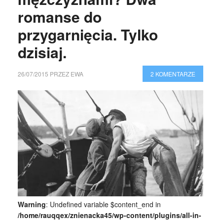
romanse do
przygarnięcia. Tylko
dzisiaj.
26/07/2015
PRZEZ
EWA
2 KOMENTARZE
Warning
: Undefined variable $content_end in
/home/rauqqex/znienacka45/wp-content/plugins/all-in-