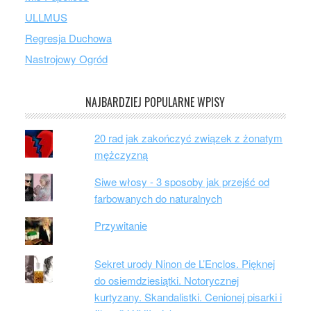
ULLMUS
Regresja Duchowa
Nastrojowy Ogród
NAJBARDZIEJ POPULARNE WPISY
20 rad jak zakończyć związek z żonatym
mężczyzną
Siwe włosy - 3 sposoby jak przejść od
farbowanych do naturalnych
Przywitanie
Sekret urody Ninon de L’Enclos. Pięknej
do osiemdziesiątki. Notorycznej
kurtyzany. Skandalistki. Cenionej pisarki i