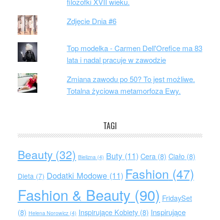
filozofki XVII wieku.
Zdjęcie Dnia #6
Top modelka - Carmen Dell'Orefice ma 83
lata i nadal pracuje w zawodzie
Zmiana zawodu po 50? To jest możliwe.
Totalna życiowa metamorfoza Ewy.
TAGI
Beauty
(32)
Buty
(11)
Cera
(8)
Ciało
(8)
Bielizna
(4)
Fashion
(47)
Dodatki Modowe
(11)
Dieta
(7)
Fashion & Beauty
(90)
FridaySet
Inspirujące
(8)
Inspirujące Kobiety
(8)
Helena Norowicz
(4)