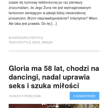
czasie tej rozmowy telefonicznej po raz pierwszy
zrozumiałam, że Jego Żona nie jest wyimaginowanym
fantomem istniejącym w jakiejś bliżej nieokreślonej
przestrzeni. Brzmi nieprawdopodobnie? Infantylnie? Wiem.
Ale taka jest prawda. Do tej […]
W KATEGORII:
LIFESTYLE
TAGI:
LIFESTYLE
,
SEKS
,
ZWIĄZKI
Gloria ma 58 lat, chodzi na
dancingi, nadal uprawia
seks i szuka miłości
15/03/2015
PRZEZ
EWA
4 KOMENTARZE