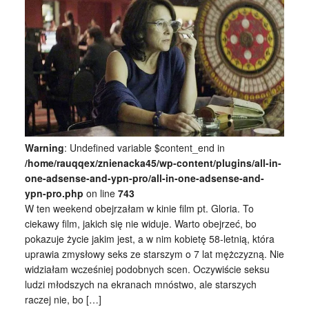
Warning
: Undefined variable $content_end in
/home/rauqqex/znienacka45/wp-content/plugins/all-in-
one-adsense-and-ypn-pro/all-in-one-adsense-and-
ypn-pro.php
on line
743
W ten weekend obejrzałam w kinie film pt. Gloria. To
ciekawy film, jakich się nie widuje. Warto obejrzeć, bo
pokazuje życie jakim jest, a w nim kobietę 58-letnią, która
uprawia zmysłowy seks ze starszym o 7 lat mężczyzną. Nie
widziałam wcześniej podobnych scen. Oczywiście seksu
ludzi młodszych na ekranach mnóstwo, ale starszych
raczej nie, bo […]