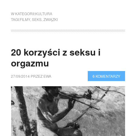
W KATEGORII:
KULTURA
TAGI:
FILMY
,
SEKS
,
ZWIĄZKI
20 korzyści z seksu i
orgazmu
27/09/2014
PRZEZ
EWA
6 KOMENTARZY