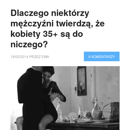
Dlaczego niektórzy
mężczyźni twierdzą, że
kobiety 35+ są do
niczego?
19/02/2014
PRZEZ
EWA
6 KOMENTARZY