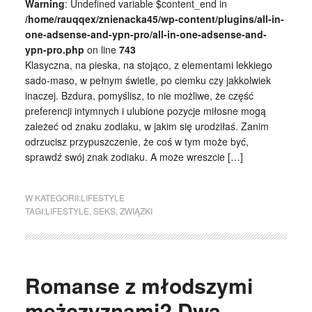
Warning
: Undefined variable $content_end in
/home/rauqqex/znienacka45/wp-content/plugins/all-in-
one-adsense-and-ypn-pro/all-in-one-adsense-and-
ypn-pro.php
on line
743
Klasyczna, na pieska, na stojąco, z elementami lekkiego
sado-maso, w pełnym świetle, po ciemku czy jakkolwiek
inaczej. Bzdura, pomyślisz, to nie możliwe, że część
preferencji intymnych i ulubione pozycje miłosne mogą
zależeć od znaku zodiaku, w jakim się urodziłaś. Zanim
odrzucisz przypuszczenie, że coś w tym może być,
sprawdź swój znak zodiaku. A może wreszcie […]
W KATEGORII:
LIFESTYLE
TAGI:
LIFESTYLE
,
SEKS
,
ZWIĄZKI
Romanse z młodszymi
mężczyznami? Dwa