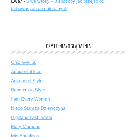
Ewa7
-
Siwe włosy – 3 sposoby jak przejść od
farbowanych do naturalnych
CZYTELNIA/OGLĄDALNIA
Chic over 50
Accidental Icon
Advanced Style
Babooshka Style
I am Every Woman
Nieco Starsza Dziewczyna
Highland Fashionista
Mary Murnane
Mis Papelicos