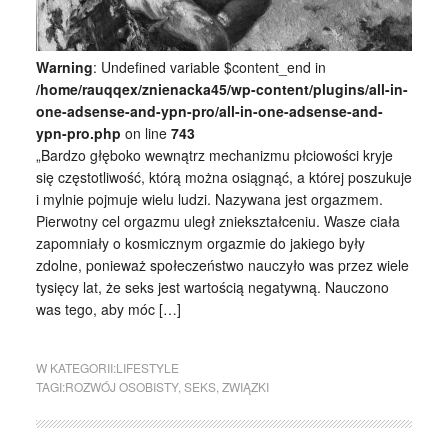
Warning
: Undefined variable $content_end in
/home/rauqqex/znienacka45/wp-content/plugins/all-in-
one-adsense-and-ypn-pro/all-in-one-adsense-and-
ypn-pro.php
on line
743
„Bardzo głęboko wewnątrz mechanizmu płciowości kryje
się częstotliwość, którą można osiągnąć, a której poszukuje
i mylnie pojmuje wielu ludzi. Nazywana jest orgazmem.
Pierwotny cel orgazmu uległ zniekształceniu. Wasze ciała
zapomniały o kosmicznym orgazmie do jakiego były
zdolne, ponieważ społeczeństwo nauczyło was przez wiele
tysięcy lat, że seks jest wartością negatywną. Nauczono
was tego, aby móc […]
W KATEGORII:
LIFESTYLE
TAGI:
ROZWÓJ OSOBISTY
,
SEKS
,
ZWIĄZKI