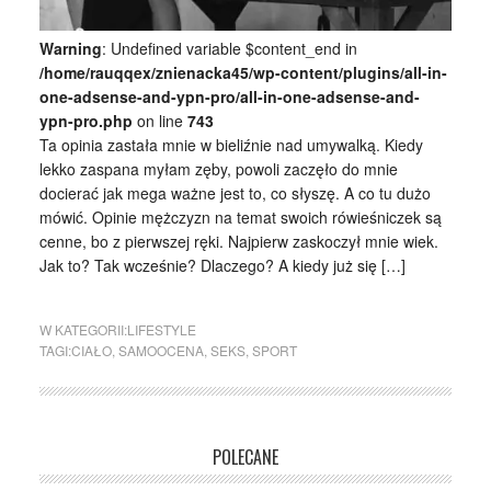
Warning
: Undefined variable $content_end in
/home/rauqqex/znienacka45/wp-content/plugins/all-in-
one-adsense-and-ypn-pro/all-in-one-adsense-and-
ypn-pro.php
on line
743
Ta opinia zastała mnie w bieliźnie nad umywalką. Kiedy
lekko zaspana myłam zęby, powoli zaczęło do mnie
docierać jak mega ważne jest to, co słyszę. A co tu dużo
mówić. Opinie mężczyzn na temat swoich rówieśniczek są
cenne, bo z pierwszej ręki. Najpierw zaskoczył mnie wiek.
Jak to? Tak wcześnie? Dlaczego? A kiedy już się […]
W KATEGORII:
LIFESTYLE
TAGI:
CIAŁO
,
SAMOOCENA
,
SEKS
,
SPORT
POLECANE