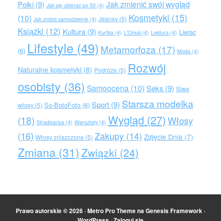
Jak zmienić swój wygląd
Polki
(9)
Jak się ubierać po 50
(4)
Kosmetyki
(15)
(10)
Jeansy
(5)
Jak zrobić samodzielnie
(4)
Książki
(12)
Kultura
(9)
Lierac
Kurtka
(4)
L'Oreal
(4)
Lektura
(4)
Lifestyle
(49)
Metamorfoza
(17)
(6)
Moda
(4)
Rozwój
Naturalne kosmetyki
(8)
Podróże
(5)
osobisty
(36)
Samoocena
(10)
Seks
(9)
Siwe
Starsza modelka
Sport
(9)
So-BotoFoto
(6)
włosy
(5)
Wygląd
(27)
(18)
Włosy
Stradivarius
(4)
Warsztaty
(4)
(16)
Zakupy
(14)
Zdjęcie Dnia
(7)
Włosy zniszczone
(5)
Zmiana
(31)
Związki
(24)
Prawo autorskie © 2026 ·
Metro Pro Theme
na
Genesis Framework
·
WordPress
·
Zaloguj się