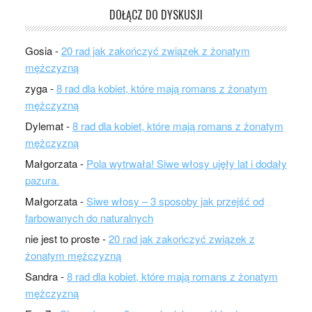
DOŁĄCZ DO DYSKUSJI
Gosia
-
20 rad jak zakończyć związek z żonatym
mężczyzną
zyga
-
8 rad dla kobiet, które mają romans z żonatym
mężczyzną
Dylemat
-
8 rad dla kobiet, które mają romans z żonatym
mężczyzną
Małgorzata
-
Pola wytrwała! Siwe włosy ujęły lat i dodały
pazura.
Małgorzata
-
Siwe włosy – 3 sposoby jak przejść od
farbowanych do naturalnych
nie jest to proste
-
20 rad jak zakończyć związek z
żonatym mężczyzną
Sandra
-
8 rad dla kobiet, które mają romans z żonatym
mężczyzną