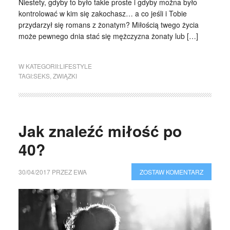
Niestety, gdyby to było takie proste i gdyby można było
kontrolować w kim się zakochasz… a co jeśli i Tobie
przydarzył się romans z żonatym? Miłością twego życia
może pewnego dnia stać się mężczyzna żonaty lub […]
W KATEGORII:
LIFESTYLE
TAGI:
SEKS
,
ZWIĄZKI
Jak znaleźć miłość po
40?
30/04/2017
PRZEZ
EWA
ZOSTAW KOMENTARZ