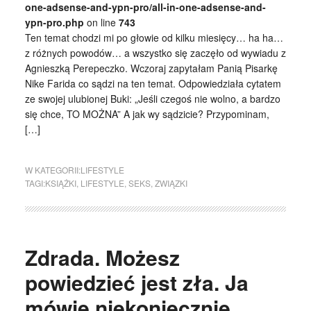
one-adsense-and-ypn-pro/all-in-one-adsense-and-
ypn-pro.php
on line
743
Ten temat chodzi mi po głowie od kilku miesięcy… ha ha…
z różnych powodów… a wszystko się zaczęło od wywiadu z
Agnieszką Perepeczko. Wczoraj zapytałam Panią Pisarkę
Nike Farida co sądzi na ten temat. Odpowiedziała cytatem
ze swojej ulubionej Buki: „Jeśli czegoś nie wolno, a bardzo
się chce, TO MOŻNA” A jak wy sądzicie? Przypominam,
[…]
W KATEGORII:
LIFESTYLE
TAGI:
KSIĄŻKI
,
LIFESTYLE
,
SEKS
,
ZWIĄZKI
Zdrada. Możesz
powiedzieć jest zła. Ja
mówię niekoniecznie.