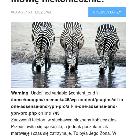
06/04/2015
PRZEZ
EWA
8 KOMENTARZY
Warning
: Undefined variable $content_end in
/home/rauqqex/znienacka45/wp-content/plugins/all-in-
one-adsense-and-ypn-pro/all-in-one-adsense-and-
ypn-pro.php
on line
743
Zadzwonił telefon, w słuchawce nieznany kobiecy głos.
Przedstawiła się spokojnie, a jednak poczułam jak
martwieję i czas się zatrzymuje. To była Jego Żona. W