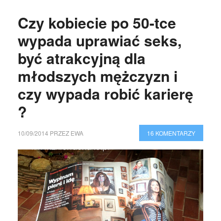
Czy kobiecie po 50-tce
wypada uprawiać seks,
być atrakcyjną dla
młodszych mężczyzn i
czy wypada robić karierę
?
10/09/2014
PRZEZ
EWA
16 KOMENTARZY