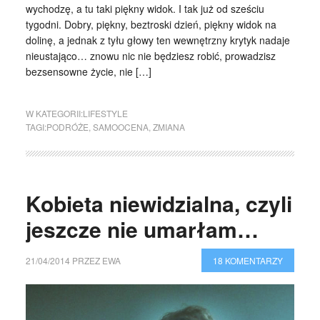
wychodzę, a tu taki piękny widok. I tak już od sześciu
tygodni. Dobry, piękny, beztroski dzień, piękny widok na
dolinę, a jednak z tyłu głowy ten wewnętrzny krytyk nadaje
nieustająco… znowu nic nie będziesz robić, prowadzisz
bezsensowne życie, nie […]
W KATEGORII:
LIFESTYLE
TAGI:
PODRÓŻE
,
SAMOOCENA
,
ZMIANA
Kobieta niewidzialna, czyli
jeszcze nie umarłam…
21/04/2014
PRZEZ
EWA
18 KOMENTARZY