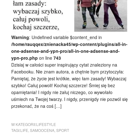
Warning
: Undefined variable $content_end in
/home/rauqqex/znienacka45/wp-content/plugins/all-in-
one-adsense-and-ypn-pro/all-in-one-adsense-and-
ypn-pro.php
on line
743
Dzisiaj w całości super inspirujący cytat znaleziony na
Facebooku. Nie znam autora, a chętnie bym przytoczyła:
Pamiętaj, że życie jest krótkie, więc łam zasady! Wybaczaj
szybko! Całuj powoli! Kochaj szczerze! Śmiej się bez
opamiętania! I nigdy nie żałuj niczego, co wywołało
uśmiech na Twojej twarzy. I nigdy, przenigdy nie pozwól się
przekonać, że na coś […]
W KATEGORII:
LIFESTYLE
TAGI:
LIFE
,
SAMOOCENA
,
SPORT