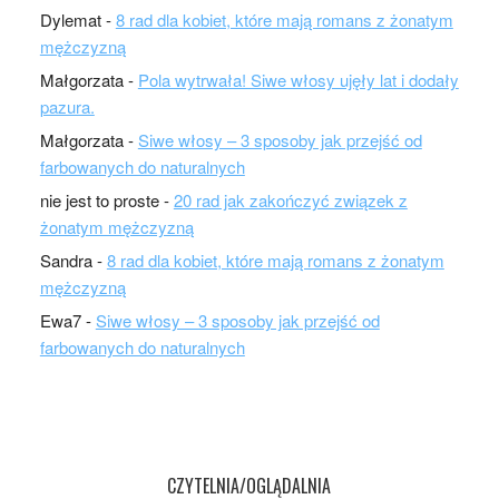
Dylemat
-
8 rad dla kobiet, które mają romans z żonatym
mężczyzną
Małgorzata
-
Pola wytrwała! Siwe włosy ujęły lat i dodały
pazura.
Małgorzata
-
Siwe włosy – 3 sposoby jak przejść od
farbowanych do naturalnych
nie jest to proste
-
20 rad jak zakończyć związek z
żonatym mężczyzną
Sandra
-
8 rad dla kobiet, które mają romans z żonatym
mężczyzną
Ewa7
-
Siwe włosy – 3 sposoby jak przejść od
farbowanych do naturalnych
CZYTELNIA/OGLĄDALNIA