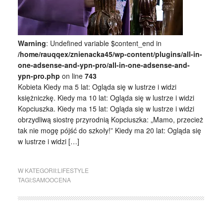
Warning
: Undefined variable $content_end in
/home/rauqqex/znienacka45/wp-content/plugins/all-in-
one-adsense-and-ypn-pro/all-in-one-adsense-and-
ypn-pro.php
on line
743
Kobieta Kiedy ma 5 lat: Ogląda się w lustrze i widzi
księżniczkę. Kiedy ma 10 lat: Ogląda się w lustrze i widzi
Kopciuszka. Kiedy ma 15 lat: Ogląda się w lustrze i widzi
obrzydliwą siostrę przyrodnią Kopciuszka: „Mamo, przecież
tak nie mogę pójść do szkoły!” Kiedy ma 20 lat: Ogląda się
w lustrze i widzi […]
W KATEGORII:
LIFESTYLE
TAGI:
SAMOOCENA