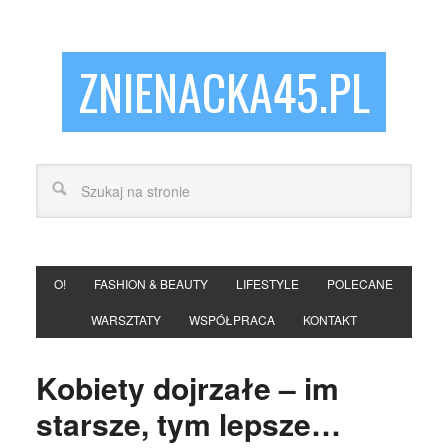
ZNIENACKA45.PL
O!
FASHION & BEAUTY
LIFESTYLE
POLECANE
WARSZTATY
WSPÓŁPRACA
KONTAKT
Kobiety dojrzałe – im
starsze, tym lepsze…