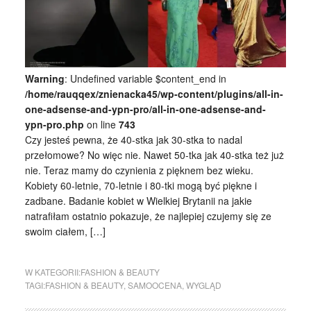
Warning
: Undefined variable $content_end in
/home/rauqqex/znienacka45/wp-content/plugins/all-in-
one-adsense-and-ypn-pro/all-in-one-adsense-and-
ypn-pro.php
on line
743
Czy jesteś pewna, że 40-stka jak 30-stka to nadal
przełomowe? No więc nie. Nawet 50-tka jak 40-stka też już
nie. Teraz mamy do czynienia z pięknem bez wieku.
Kobiety 60-letnie, 70-letnie i 80-tki mogą być piękne i
zadbane. Badanie kobiet w Wielkiej Brytanii na jakie
natrafiłam ostatnio pokazuje, że najlepiej czujemy się ze
swoim ciałem, […]
W KATEGORII:
FASHION & BEAUTY
TAGI:
FASHION & BEAUTY
,
SAMOOCENA
,
WYGLĄD