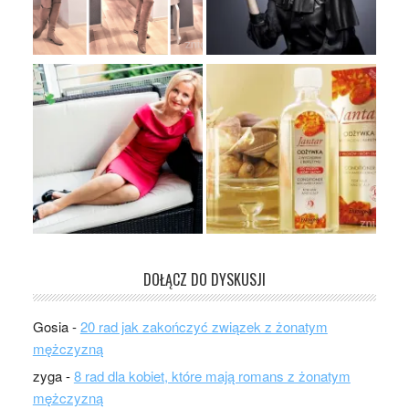
DOŁĄCZ DO DYSKUSJI
Gosia
-
20 rad jak zakończyć związek z żonatym
mężczyzną
zyga
-
8 rad dla kobiet, które mają romans z żonatym
mężczyzną