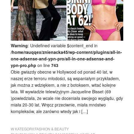
Warning
: Undefined variable $content_end in
/home/rauqqex/znienacka45/wp-content/plugins/all-in-
one-adsense-and-ypn-pro/all-in-one-adsense-and-
ypn-pro.php
on line
743
Obie gwiazdy obecne w Hollywood od ponad 40 lat, w
naszej erze terroru młodości, są wspaniałym przykładem,
jak można z wdziękiem, a nie z botoksem, witać kolejne
lata. W wywiadzie telewizyjnym Jacqueline Bisset (69
)powiedziała, że wcale nie doceniała swojego wyglądu, gdy
miała 20-30 lat. Wręcz przeciwnie, miała mnóstwo
kompleksów, ale zarówno wtedy jak i […]
W KATEGORII:
FASHION & BEAUTY