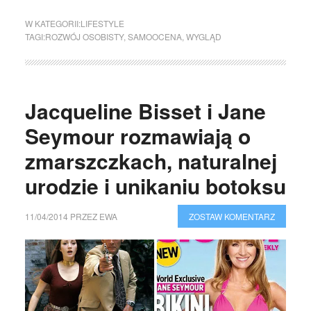
W KATEGORII:
LIFESTYLE
TAGI:
ROZWÓJ OSOBISTY
,
SAMOOCENA
,
WYGLĄD
Jacqueline Bisset i Jane
Seymour rozmawiają o
zmarszczkach, naturalnej
urodzie i unikaniu botoksu
11/04/2014
PRZEZ
EWA
ZOSTAW KOMENTARZ