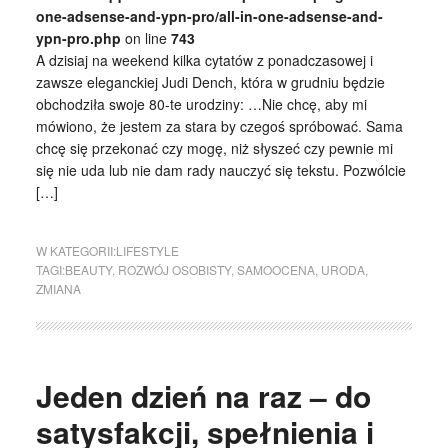
one-adsense-and-ypn-pro/all-in-one-adsense-and-
ypn-pro.php
on line
743
A dzisiaj na weekend kilka cytatów z ponadczasowej i
zawsze eleganckiej Judi Dench, która w grudniu będzie
obchodziła swoje 80-te urodziny: …Nie chcę, aby mi
mówiono, że jestem za stara by czegoś spróbować. Sama
chcę się przekonać czy mogę, niż słyszeć czy pewnie mi
się nie uda lub nie dam rady nauczyć się tekstu. Pozwólcie
[…]
W KATEGORII:
LIFESTYLE
TAGI:
BEAUTY
,
ROZWÓJ OSOBISTY
,
SAMOOCENA
,
URODA
,
ZMIANA
Jeden dzień na raz – do
satysfakcji, spełnienia i