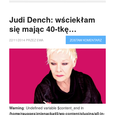
Judi Dench: wściekłam
się mając 40-tkę…
22/11/2014
PRZEZ
EWA
ZOSTAW KOMENTARZ
Warning
: Undefined variable $content_end in
/home/rauqqex/znienacka45/wp-content/plugins/all-in-