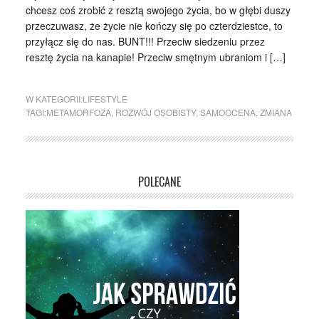
chcesz coś zrobić z resztą swojego życia, bo w głębi duszy
przeczuwasz, że życie nie kończy się po czterdziestce, to
przyłącz się do nas. BUNT!!! Przeciw siedzeniu przez
resztę życia na kanapie! Przeciw smętnym ubraniom i […]
W KATEGORII:
LIFESTYLE
TAGI:
METAMORFOZA
,
ROZWÓJ OSOBISTY
,
SAMOOCENA
,
ZMIANA
POLECANE