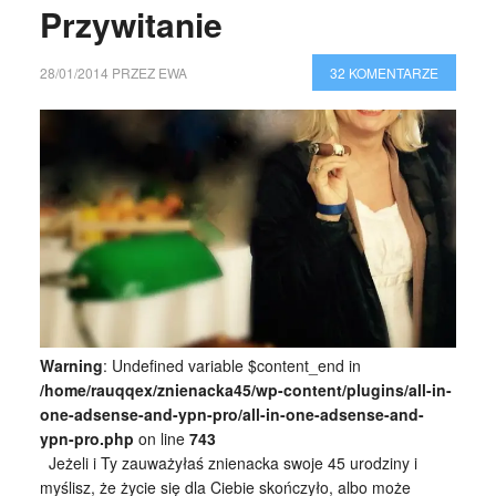
Przywitanie
28/01/2014
PRZEZ
EWA
32 KOMENTARZE
Warning
: Undefined variable $content_end in
/home/rauqqex/znienacka45/wp-content/plugins/all-in-
one-adsense-and-ypn-pro/all-in-one-adsense-and-
ypn-pro.php
on line
743
Jeżeli i Ty zauważyłaś znienacka swoje 45 urodziny i
myślisz, że życie się dla Ciebie skończyło, albo może