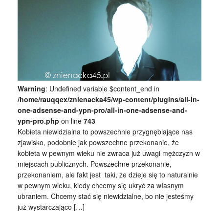
Warning
: Undefined variable $content_end in
/home/rauqqex/znienacka45/wp-content/plugins/all-in-
one-adsense-and-ypn-pro/all-in-one-adsense-and-
ypn-pro.php
on line
743
Kobieta niewidzialna to powszechnie przygnębiające nas
zjawisko, podobnie jak powszechne przekonanie, że
kobieta w pewnym wieku nie zwraca już uwagi mężczyzn w
miejscach publicznych. Powszechne przekonanie,
przekonaniem, ale fakt jest taki, że dzieje się to naturalnie
w pewnym wieku, kiedy chcemy się ukryć za własnym
ubraniem. Chcemy stać się niewidzialne, bo nie jesteśmy
już wystarczająco […]