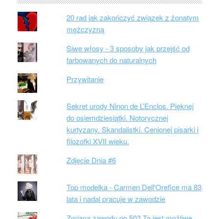
20 rad jak zakończyć związek z żonatym
mężczyzną
Siwe włosy - 3 sposoby jak przejść od
farbowanych do naturalnych
Przywitanie
Sekret urody Ninon de L’Enclos. Pięknej
do osiemdziesiątki. Notorycznej
kurtyzany. Skandalistki. Cenionej pisarki i
filozofki XVII wieku.
Zdjęcie Dnia #6
Top modelka - Carmen Dell'Orefice ma 83
lata i nadal pracuje w zawodzie
Zmiana zawodu po 50? To jest możliwe.