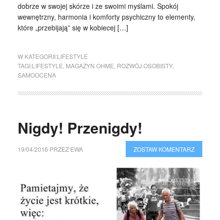
dobrze w swojej skórze i ze swoimi myślami. Spokój
wewnętrzny, harmonia i komforty psychiczny to elementy,
które „przebijają” się w kobiecej […]
W KATEGORII:
LIFESTYLE
TAGI:
LIFESTYLE
,
MAGAZYN OHME
,
ROZWÓJ OSOBISTY
,
SAMOOCENA
Nigdy! Przenigdy!
19/04/2016
PRZEZ
EWA
ZOSTAW KOMENTARZ