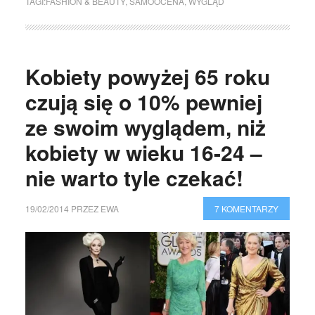
TAGI:
FASHION & BEAUTY
,
SAMOOCENA
,
WYGLĄD
Kobiety powyżej 65 roku
czują się o 10% pewniej
ze swoim wyglądem, niż
kobiety w wieku 16-24 –
nie warto tyle czekać!
19/02/2014
PRZEZ
EWA
7 KOMENTARZY