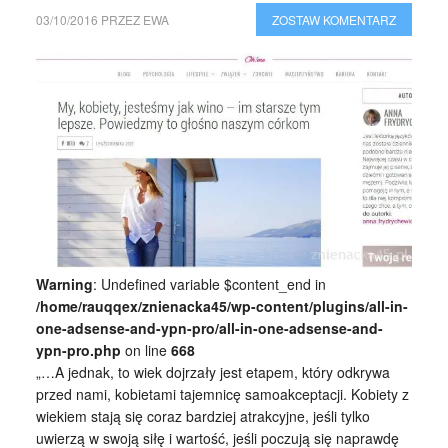
03/10/2016
PRZEZ
EWA
ZOSTAW KOMENTARZ
Warning
: Undefined variable $content_end in
/home/rauqqex/znienacka45/wp-content/plugins/all-in-
one-adsense-and-ypn-pro/all-in-one-adsense-and-
ypn-pro.php
on line
668
„…A jednak, to wiek dojrzały jest etapem, który odkrywa
przed nami, kobietami tajemnicę samoakceptacji. Kobiety z
wiekiem stają się coraz bardziej atrakcyjne, jeśli tylko
uwierzą w swoją siłę i wartość, jeśli poczują się naprawdę