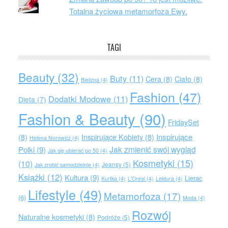
Totalna życiowa metamorfoza Ewy.
TAGI
Beauty
(32)
Buty
(11)
Cera
(8)
Ciało
(8)
Bielizna
(4)
Fashion
(47)
Dodatki Modowe
(11)
Dieta
(7)
Fashion & Beauty
(90)
FridaySet
Inspirujące
(8)
Inspirujące Kobiety
(8)
Helena Norowicz
(4)
Jak zmienić swój wygląd
Polki
(9)
Jak się ubierać po 50
(4)
Kosmetyki
(15)
(10)
Jeansy
(5)
Jak zrobić samodzielnie
(4)
Książki
(12)
Kultura
(9)
Lierac
Kurtka
(4)
L'Oreal
(4)
Lektura
(4)
Lifestyle
(49)
Metamorfoza
(17)
(6)
Moda
(4)
Rozwój
Naturalne kosmetyki
(8)
Podróże
(5)