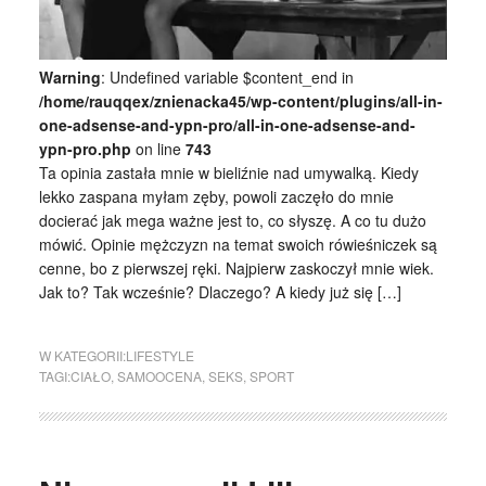
Warning
: Undefined variable $content_end in
/home/rauqqex/znienacka45/wp-content/plugins/all-in-
one-adsense-and-ypn-pro/all-in-one-adsense-and-
ypn-pro.php
on line
743
Ta opinia zastała mnie w bieliźnie nad umywalką. Kiedy
lekko zaspana myłam zęby, powoli zaczęło do mnie
docierać jak mega ważne jest to, co słyszę. A co tu dużo
mówić. Opinie mężczyzn na temat swoich rówieśniczek są
cenne, bo z pierwszej ręki. Najpierw zaskoczył mnie wiek.
Jak to? Tak wcześnie? Dlaczego? A kiedy już się […]
W KATEGORII:
LIFESTYLE
TAGI:
CIAŁO
,
SAMOOCENA
,
SEKS
,
SPORT