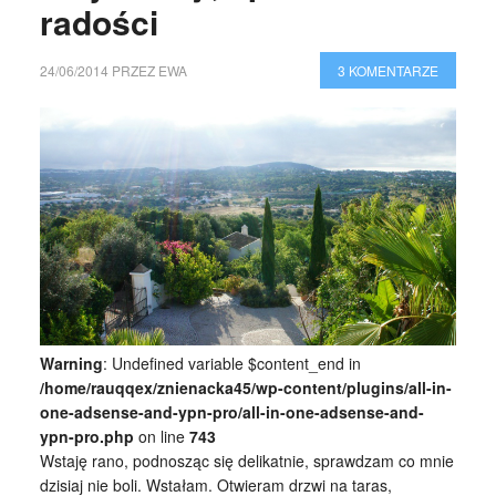
radości
24/06/2014
PRZEZ
EWA
3 KOMENTARZE
Warning
: Undefined variable $content_end in
/home/rauqqex/znienacka45/wp-content/plugins/all-in-
one-adsense-and-ypn-pro/all-in-one-adsense-and-
ypn-pro.php
on line
743
Wstaję rano, podnosząc się delikatnie, sprawdzam co mnie
dzisiaj nie boli. Wstałam. Otwieram drzwi na taras,