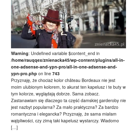
Warning
: Undefined variable $content_end in
/home/rauqqex/znienacka45/wp-content/plugins/all-in-
one-adsense-and-ypn-pro/all-in-one-adsense-and-
ypn-pro.php
on line
743
Przyznaję, że chociaż kolor château Bordeaux nie jest
moim ulubionym kolorem, to akurat ten kapelusz i te buty w
tym kolorze, wyglądają dobrze. Sama zobacz.
Zastanawiam się dlaczego ta część damskiej garderoby nie
jest nazbyt popularna? Za mało praktyczna? Za bardzo
romantyczna i elegancka? Przyznaję, że sama miałam
wątpliwości, czy zimą taki kapelusz wystarczy. Wiadomo
[…]