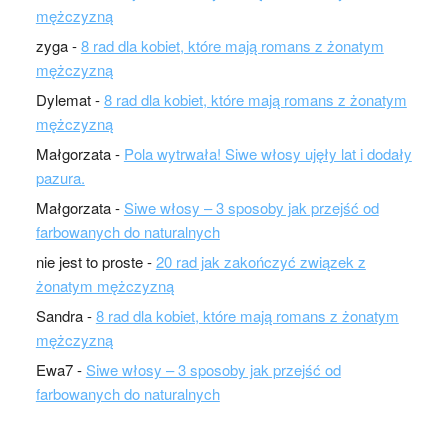
mężczyzną
zyga
-
8 rad dla kobiet, które mają romans z żonatym
mężczyzną
Dylemat
-
8 rad dla kobiet, które mają romans z żonatym
mężczyzną
Małgorzata
-
Pola wytrwała! Siwe włosy ujęły lat i dodały
pazura.
Małgorzata
-
Siwe włosy – 3 sposoby jak przejść od
farbowanych do naturalnych
nie jest to proste
-
20 rad jak zakończyć związek z
żonatym mężczyzną
Sandra
-
8 rad dla kobiet, które mają romans z żonatym
mężczyzną
Ewa7
-
Siwe włosy – 3 sposoby jak przejść od
farbowanych do naturalnych