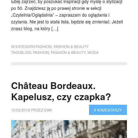
lubię zajrzeć, by poszukać inspiracji gdy myślę o stylizacji
po 50. Znajdziesz ją po prawej stronie w sekcji
„Czytelnia/Oglądalnia” – zapraszam do oglądania i
czytania. Nie jest to stała lista, będzie się zmieniać. Jeżeli
znasz blog, na który […]
W KATEGORII:
FASHION
,
FASHION & BEAUTY
TAGI:
BLOGI
,
FASHION
,
FASHION & BEAUTY
,
MODA
Château Bordeaux.
Kapelusz, czy czapka?
12/02/2018
PRZEZ
EWA
6 KOMENTARZY