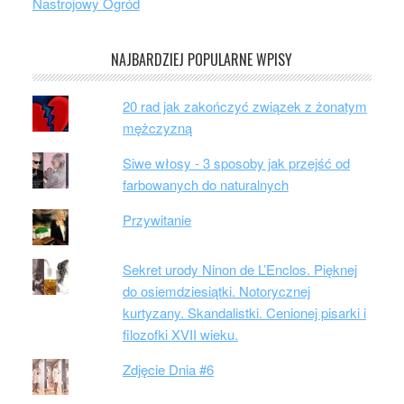
Nastrojowy Ogród
NAJBARDZIEJ POPULARNE WPISY
20 rad jak zakończyć związek z żonatym
mężczyzną
Siwe włosy - 3 sposoby jak przejść od
farbowanych do naturalnych
Przywitanie
Sekret urody Ninon de L’Enclos. Pięknej
do osiemdziesiątki. Notorycznej
kurtyzany. Skandalistki. Cenionej pisarki i
filozofki XVII wieku.
Zdjęcie Dnia #6