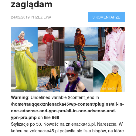
zaglądam
24/02/2019
PRZEZ
EWA
3 KOMENTARZE
Warning
: Undefined variable $content_end in
/home/rauqqex/znienacka45/wp-content/plugins/all-in-
one-adsense-and-ypn-pro/all-in-one-adsense-and-
ypn-pro.php
on line
668
Stylizacje po 50. Nowość na znienacka45.pl. Nareszcie. W
końcu na znienacka45.pl pojawiła się lista blogów, na które