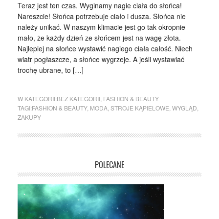
Teraz jest ten czas. Wyginamy nagie ciała do słońca!
Nareszcie! Słońca potrzebuje ciało i dusza. Słońca nie
należy unikać. W naszym klimacie jest go tak okropnie
mało, że każdy dzień ze słońcem jest na wagę złota.
Najlepiej na słońce wystawić nagiego ciała całość. Niech
wiatr pogłaszcze, a słońce wygrzeje. A jeśli wystawiać
trochę ubrane, to […]
W KATEGORII:
BEZ KATEGORII
,
FASHION & BEAUTY
TAGI:
FASHION & BEAUTY
,
MODA
,
STROJE KĄPIELOWE
,
WYGLĄD
,
ZAKUPY
POLECANE