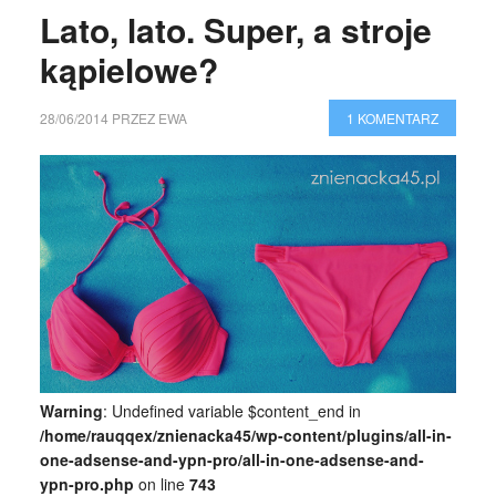
Lato, lato. Super, a stroje
kąpielowe?
28/06/2014
PRZEZ
EWA
1 KOMENTARZ
Warning
: Undefined variable $content_end in
/home/rauqqex/znienacka45/wp-content/plugins/all-in-
one-adsense-and-ypn-pro/all-in-one-adsense-and-
ypn-pro.php
on line
743