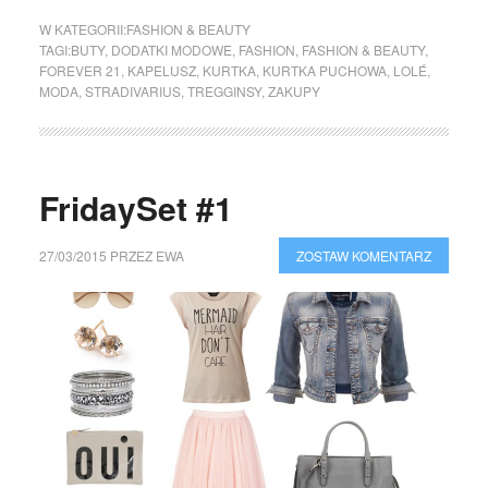
W KATEGORII:
FASHION & BEAUTY
TAGI:
BUTY
,
DODATKI MODOWE
,
FASHION
,
FASHION & BEAUTY
,
FOREVER 21
,
KAPELUSZ
,
KURTKA
,
KURTKA PUCHOWA
,
LOLÉ
,
MODA
,
STRADIVARIUS
,
TREGGINSY
,
ZAKUPY
FridaySet #1
27/03/2015
PRZEZ
EWA
ZOSTAW KOMENTARZ