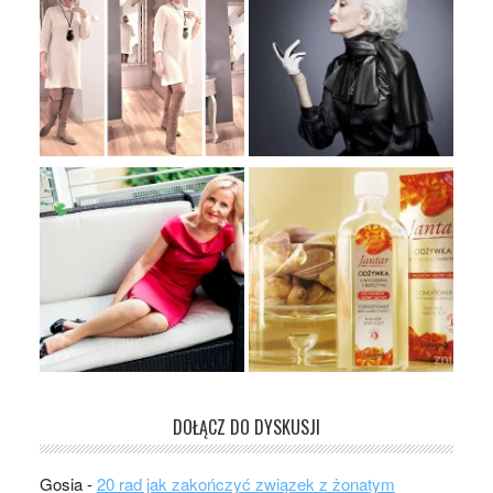
DOŁĄCZ DO DYSKUSJI
Gosia
-
20 rad jak zakończyć związek z żonatym