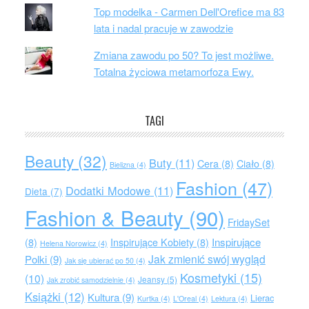
Top modelka - Carmen Dell'Orefice ma 83
lata i nadal pracuje w zawodzie
Zmiana zawodu po 50? To jest możliwe.
Totalna życiowa metamorfoza Ewy.
TAGI
Beauty
(32)
Buty
(11)
Cera
(8)
Ciało
(8)
Bielizna
(4)
Fashion
(47)
Dodatki Modowe
(11)
Dieta
(7)
Fashion & Beauty
(90)
FridaySet
Inspirujące
(8)
Inspirujące Kobiety
(8)
Helena Norowicz
(4)
Jak zmienić swój wygląd
Polki
(9)
Jak się ubierać po 50
(4)
Kosmetyki
(15)
(10)
Jeansy
(5)
Jak zrobić samodzielnie
(4)
Książki
(12)
Kultura
(9)
Lierac
Kurtka
(4)
L'Oreal
(4)
Lektura
(4)