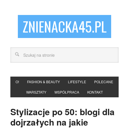
ZNIENACKA45.PL
O!
FASHION & BEAUTY
LIFESTYLE
POLECANE
WARSZTATY
WSPÓŁPRACA
KONTAKT
Stylizacje po 50: blogi dla
dojrzałych na jakie