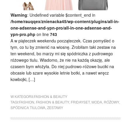
Warning
: Undefined variable $content_end in
/home/rauqqex/znienacka45/wp-content/plugins/all-in-
one-adsense-and-ypn-pro/all-in-one-adsense-and-
ypn-pro.php
on line
743
A w piąteczek weekendu począteczek. Czas pomyśleć o
tym, co tu by zmienić na wiosnę. Zrobiłam taki zestaw na
ten weekend, bo marzy mi się spódniczka z pudrowego
różowego tiulu. Wiadomo, że nie na każdą okazję, ale
czasem bym włożyła. Do niej pudrowo-różowe buciki na
obcasie lub szare wysokie letnie botki, a nawet wręcz
kowbojki, […]
W KATEGORII:
FASHION & BEAUTY
TAGI:
FASHION
,
FASHION & BEAUTY
,
FRIDAYSET
,
MODA
,
RÓŻOWY
,
SPÓDNICA TIULOWA
,
ZESTAWY