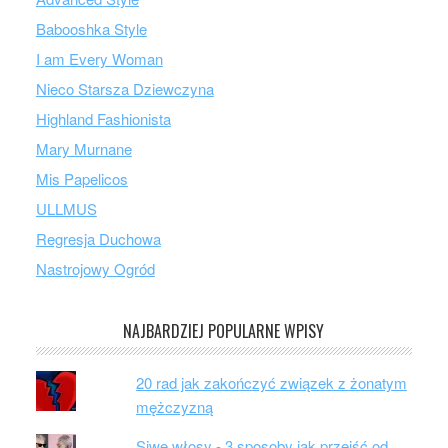
Babooshka Style
I am Every Woman
Nieco Starsza Dziewczyna
Highland Fashionista
Mary Murnane
Mis Papelicos
ULLMUS
Regresja Duchowa
Nastrojowy Ogród
NAJBARDZIEJ POPULARNE WPISY
20 rad jak zakończyć związek z żonatym
mężczyzną
Siwe włosy - 3 sposoby jak przejść od