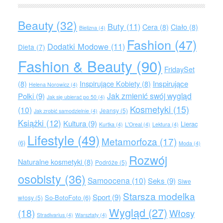
Beauty
(32)
Buty
(11)
Cera
(8)
Ciało
(8)
Bielizna
(4)
Fashion
(47)
Dodatki Modowe
(11)
Dieta
(7)
Fashion & Beauty
(90)
FridaySet
Inspirujące
(8)
Inspirujące Kobiety
(8)
Helena Norowicz
(4)
Jak zmienić swój wygląd
Polki
(9)
Jak się ubierać po 50
(4)
Kosmetyki
(15)
(10)
Jeansy
(5)
Jak zrobić samodzielnie
(4)
Książki
(12)
Kultura
(9)
Lierac
Kurtka
(4)
L'Oreal
(4)
Lektura
(4)
Lifestyle
(49)
Metamorfoza
(17)
(6)
Moda
(4)
Rozwój
Naturalne kosmetyki
(8)
Podróże
(5)
osobisty
(36)
Samoocena
(10)
Seks
(9)
Siwe
Starsza modelka
Sport
(9)
So-BotoFoto
(6)
włosy
(5)
Wygląd
(27)
(18)
Włosy
Stradivarius
(4)
Warsztaty
(4)