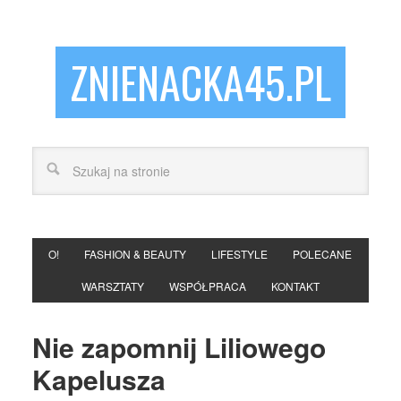
ZNIENACKA45.PL
O!
FASHION & BEAUTY
LIFESTYLE
POLECANE
WARSZTATY
WSPÓŁPRACA
KONTAKT
Nie zapomnij Liliowego
Kapelusza