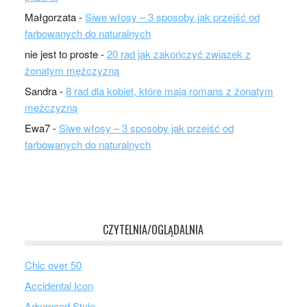
Małgorzata
-
Siwe włosy – 3 sposoby jak przejść od
farbowanych do naturalnych
nie jest to proste
-
20 rad jak zakończyć związek z
żonatym mężczyzną
Sandra
-
8 rad dla kobiet, które mają romans z żonatym
mężczyzną
Ewa7
-
Siwe włosy – 3 sposoby jak przejść od
farbowanych do naturalnych
CZYTELNIA/OGLĄDALNIA
Chic over 50
Accidental Icon
Advanced Style