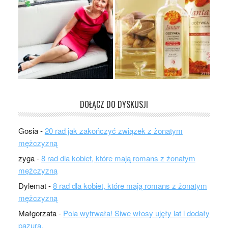
DOŁĄCZ DO DYSKUSJI
Gosia
-
20 rad jak zakończyć związek z żonatym
mężczyzną
zyga
-
8 rad dla kobiet, które mają romans z żonatym
mężczyzną
Dylemat
-
8 rad dla kobiet, które mają romans z żonatym
mężczyzną
Małgorzata
-
Pola wytrwała! Siwe włosy ujęły lat i dodały
pazura.