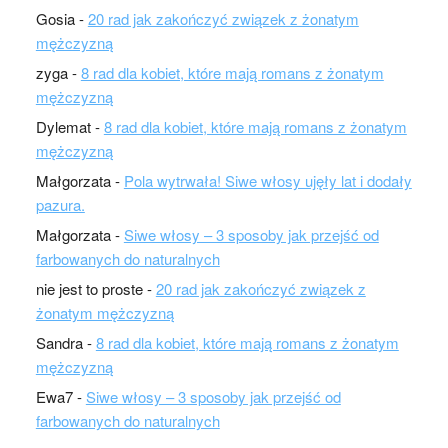
Gosia
-
20 rad jak zakończyć związek z żonatym
mężczyzną
zyga
-
8 rad dla kobiet, które mają romans z żonatym
mężczyzną
Dylemat
-
8 rad dla kobiet, które mają romans z żonatym
mężczyzną
Małgorzata
-
Pola wytrwała! Siwe włosy ujęły lat i dodały
pazura.
Małgorzata
-
Siwe włosy – 3 sposoby jak przejść od
farbowanych do naturalnych
nie jest to proste
-
20 rad jak zakończyć związek z
żonatym mężczyzną
Sandra
-
8 rad dla kobiet, które mają romans z żonatym
mężczyzną
Ewa7
-
Siwe włosy – 3 sposoby jak przejść od
farbowanych do naturalnych