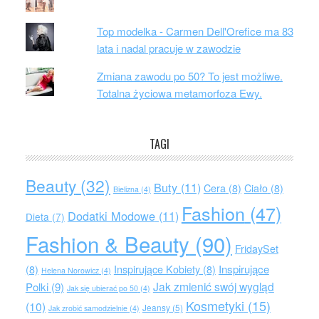
Top modelka - Carmen Dell'Orefice ma 83
lata i nadal pracuje w zawodzie
Zmiana zawodu po 50? To jest możliwe.
Totalna życiowa metamorfoza Ewy.
TAGI
Beauty
(32)
Buty
(11)
Cera
(8)
Ciało
(8)
Bielizna
(4)
Fashion
(47)
Dodatki Modowe
(11)
Dieta
(7)
Fashion & Beauty
(90)
FridaySet
Inspirujące
(8)
Inspirujące Kobiety
(8)
Helena Norowicz
(4)
Jak zmienić swój wygląd
Polki
(9)
Jak się ubierać po 50
(4)
Kosmetyki
(15)
(10)
Jeansy
(5)
Jak zrobić samodzielnie
(4)