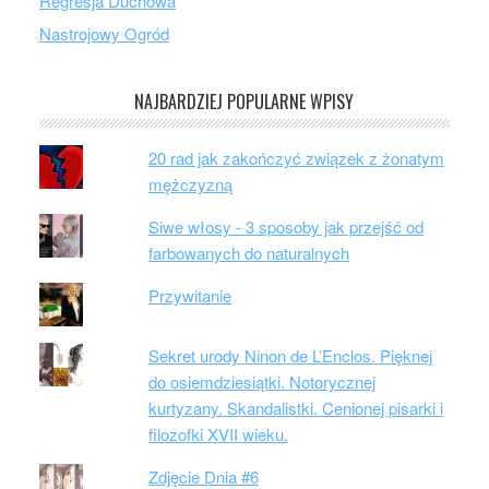
Regresja Duchowa
Nastrojowy Ogród
NAJBARDZIEJ POPULARNE WPISY
20 rad jak zakończyć związek z żonatym
mężczyzną
Siwe włosy - 3 sposoby jak przejść od
farbowanych do naturalnych
Przywitanie
Sekret urody Ninon de L’Enclos. Pięknej
do osiemdziesiątki. Notorycznej
kurtyzany. Skandalistki. Cenionej pisarki i
filozofki XVII wieku.
Zdjęcie Dnia #6