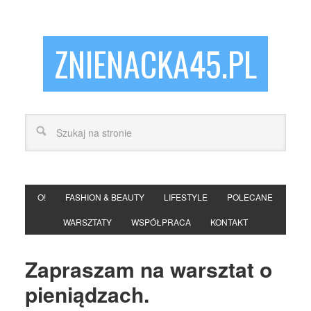
ZNIENACKA45.PL
O!
FASHION & BEAUTY
LIFESTYLE
POLECANE
WARSZTATY
WSPÓŁPRACA
KONTAKT
Zapraszam na warsztat o
pieniądzach.