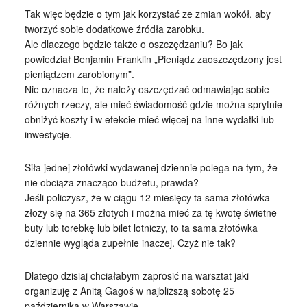
Tak więc będzie o tym jak korzystać ze zmian wokół, aby
tworzyć sobie dodatkowe źródła zarobku.
Ale dlaczego będzie także o oszczędzaniu? Bo jak
powiedział Benjamin Franklin „Pieniądz zaoszczędzony jest
pieniądzem zarobionym”.
Nie oznacza to, że należy oszczędzać odmawiając sobie
różnych rzeczy, ale mieć świadomość gdzie można sprytnie
obniżyć koszty i w efekcie mieć więcej na inne wydatki lub
inwestycje.
Siła jednej złotówki wydawanej dziennie polega na tym, że
nie obciąża znacząco budżetu, prawda?
Jeśli policzysz, że w ciągu 12 miesięcy ta sama złotówka
złoży się na 365 złotych i można mieć za tę kwotę świetne
buty lub torebkę lub bilet lotniczy, to ta sama złotówka
dziennie wygląda zupełnie inaczej. Czyż nie tak?
Dlatego dzisiaj chciałabym zaprosić na warsztat jaki
organizuję z Anitą Gagoś w najbliższą sobotę 25
października w Warszawie.