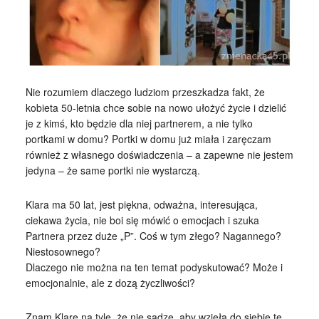
Nie rozumiem dlaczego ludziom przeszkadza fakt, że
kobieta 50-letnia chce sobie na nowo ułożyć życie i dzielić
je z kimś, kto będzie dla niej partnerem, a nie tylko
portkami w domu? Portki w domu już miała i zaręczam
również z własnego doświadczenia – a zapewne nie jestem
jedyna – że same portki nie wystarczą.
Klara ma 50 lat, jest piękna, odważna, interesująca,
ciekawa życia, nie boi się mówić o emocjach i szuka
Partnera przez duże „P”. Coś w tym złego? Nagannego?
Niestosownego?
Dlaczego nie można na ten temat podyskutować? Może i
emocjonalnie, ale z dozą życzliwości?
Znam Klarę na tyle, że nie sądzę, aby wzięła do siebie tę