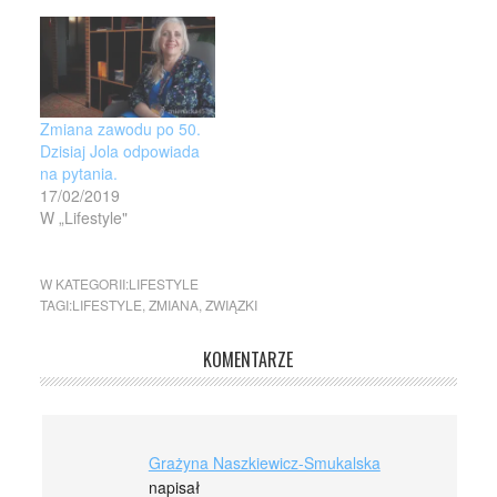
Zmiana zawodu po 50.
Dzisiaj Jola odpowiada
na pytania.
17/02/2019
W „Lifestyle"
W KATEGORII:
LIFESTYLE
TAGI:
LIFESTYLE
,
ZMIANA
,
ZWIĄZKI
KOMENTARZE
Grażyna Naszkiewicz-Smukalska
napisał