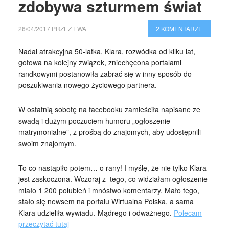
zdobywa szturmem świat
26/04/2017
PRZEZ
EWA
2 KOMENTARZE
Nadal atrakcyjna 50-latka, Klara, rozwódka od kilku lat,
gotowa na kolejny związek, zniechęcona portalami
randkowymi postanowiła zabrać się w inny sposób do
poszukiwania nowego życiowego partnera.
W ostatnią sobotę na facebooku zamieściła napisane ze
swadą i dużym poczuciem humoru „ogłoszenie
matrymonialne”, z prośbą do znajomych, aby udostępnili
swoim znajomym.
To co nastąpiło potem… o rany! I myślę, że nie tylko Klara
jest zaskoczona. Wczoraj z tego, co widziałam ogłoszenie
miało 1 200 polubień i mnóstwo komentarzy. Mało tego,
stało się newsem na portalu Wirtualna Polska, a sama
Klara udzieliła wywiadu. Mądrego i odważnego.
Polecam
przeczytać tutaj