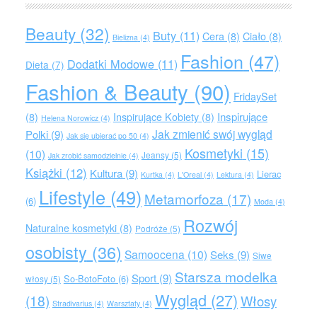
Beauty
(32)
Buty
(11)
Cera
(8)
Ciało
(8)
Bielizna
(4)
Fashion
(47)
Dodatki Modowe
(11)
Dieta
(7)
Fashion & Beauty
(90)
FridaySet
Inspirujące
(8)
Inspirujące Kobiety
(8)
Helena Norowicz
(4)
Jak zmienić swój wygląd
Polki
(9)
Jak się ubierać po 50
(4)
Kosmetyki
(15)
(10)
Jeansy
(5)
Jak zrobić samodzielnie
(4)
Książki
(12)
Kultura
(9)
Lierac
Kurtka
(4)
L'Oreal
(4)
Lektura
(4)
Lifestyle
(49)
Metamorfoza
(17)
(6)
Moda
(4)
Rozwój
Naturalne kosmetyki
(8)
Podróże
(5)
osobisty
(36)
Samoocena
(10)
Seks
(9)
Siwe
Starsza modelka
Sport
(9)
So-BotoFoto
(6)
włosy
(5)
Wygląd
(27)
(18)
Włosy
Stradivarius
(4)
Warsztaty
(4)