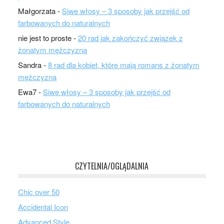
Małgorzata
-
Siwe włosy – 3 sposoby jak przejść od
farbowanych do naturalnych
nie jest to proste
-
20 rad jak zakończyć związek z
żonatym mężczyzną
Sandra
-
8 rad dla kobiet, które mają romans z żonatym
mężczyzną
Ewa7
-
Siwe włosy – 3 sposoby jak przejść od
farbowanych do naturalnych
CZYTELNIA/OGLĄDALNIA
Chic over 50
Accidental Icon
Advanced Style