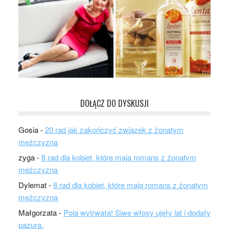
DOŁĄCZ DO DYSKUSJI
Gosia
-
20 rad jak zakończyć związek z żonatym
mężczyzną
zyga
-
8 rad dla kobiet, które mają romans z żonatym
mężczyzną
Dylemat
-
8 rad dla kobiet, które mają romans z żonatym
mężczyzną
Małgorzata
-
Pola wytrwała! Siwe włosy ujęły lat i dodały
pazura.