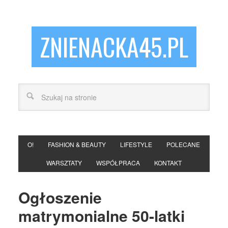
ZNIENACKA45.PL
O!
FASHION & BEAUTY
LIFESTYLE
POLECANE
WARSZTATY
WSPÓŁPRACA
KONTAKT
Ogłoszenie
matrymonialne 50-latki