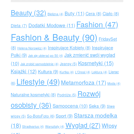
Beauty
(32)
Buty
(11)
Cera
(8)
Ciało
(8)
Bielizna
(4)
Fashion
(47)
Dodatki Modowe
(11)
Dieta
(7)
Fashion & Beauty
(90)
FridaySet
Inspirujące
(8)
Inspirujące Kobiety
(8)
Helena Norowicz
(4)
Jak zmienić swój wygląd
Polki
(9)
Jak się ubierać po 50
(4)
Kosmetyki
(15)
(10)
Jeansy
(5)
Jak zrobić samodzielnie
(4)
Książki
(12)
Kultura
(9)
Lierac
Kurtka
(4)
L'Oreal
(4)
Lektura
(4)
Lifestyle
(49)
Metamorfoza
(17)
(6)
Moda
(4)
Rozwój
Naturalne kosmetyki
(8)
Podróże
(5)
osobisty
(36)
Samoocena
(10)
Seks
(9)
Siwe
Starsza modelka
Sport
(9)
So-BotoFoto
(6)
włosy
(5)
Wygląd
(27)
(18)
Włosy
Stradivarius
(4)
Warsztaty
(4)