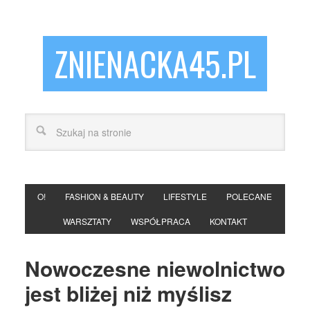
ZNIENACKA45.PL
O!
FASHION & BEAUTY
LIFESTYLE
POLECANE
WARSZTATY
WSPÓŁPRACA
KONTAKT
Nowoczesne niewolnictwo
jest bliżej niż myślisz