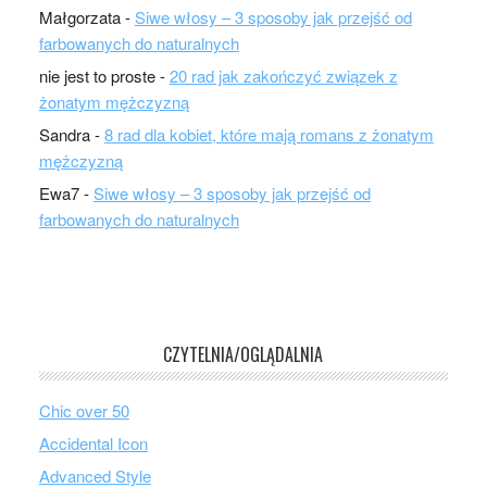
Małgorzata
-
Siwe włosy – 3 sposoby jak przejść od
farbowanych do naturalnych
nie jest to proste
-
20 rad jak zakończyć związek z
żonatym mężczyzną
Sandra
-
8 rad dla kobiet, które mają romans z żonatym
mężczyzną
Ewa7
-
Siwe włosy – 3 sposoby jak przejść od
farbowanych do naturalnych
CZYTELNIA/OGLĄDALNIA
Chic over 50
Accidental Icon
Advanced Style