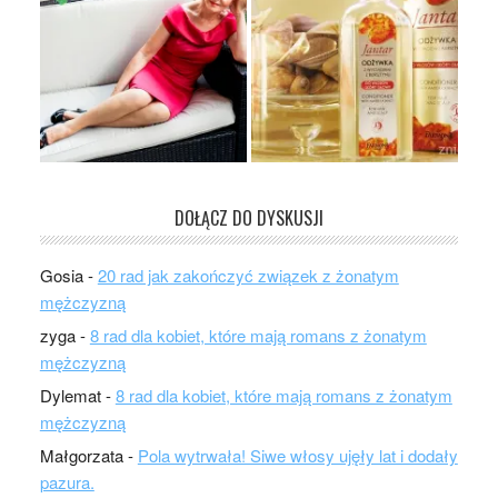
DOŁĄCZ DO DYSKUSJI
Gosia
-
20 rad jak zakończyć związek z żonatym
mężczyzną
zyga
-
8 rad dla kobiet, które mają romans z żonatym
mężczyzną
Dylemat
-
8 rad dla kobiet, które mają romans z żonatym
mężczyzną
Małgorzata
-
Pola wytrwała! Siwe włosy ujęły lat i dodały
pazura.