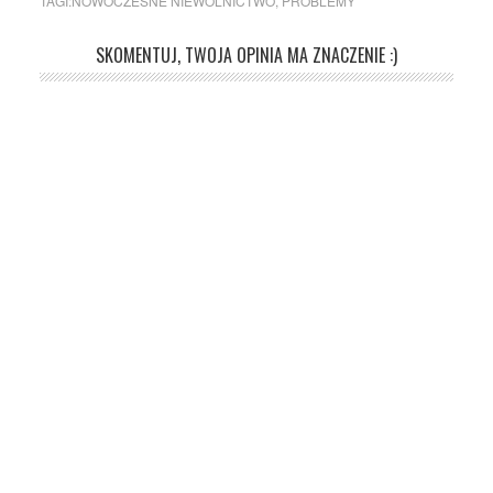
TAGI:
NOWOCZESNE NIEWOLNICTWO
,
PROBLEMY
SKOMENTUJ, TWOJA OPINIA MA ZNACZENIE :)