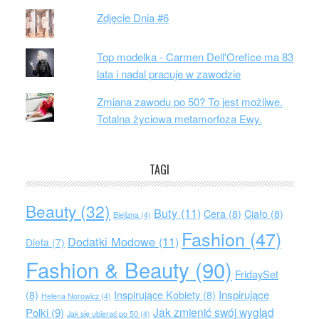
Zdjęcie Dnia #6
Top modelka - Carmen Dell'Orefice ma 83
lata i nadal pracuje w zawodzie
Zmiana zawodu po 50? To jest możliwe.
Totalna życiowa metamorfoza Ewy.
TAGI
Beauty
(32)
Buty
(11)
Cera
(8)
Ciało
(8)
Bielizna
(4)
Fashion
(47)
Dodatki Modowe
(11)
Dieta
(7)
Fashion & Beauty
(90)
FridaySet
Inspirujące
(8)
Inspirujące Kobiety
(8)
Helena Norowicz
(4)
Jak zmienić swój wygląd
Polki
(9)
Jak się ubierać po 50
(4)