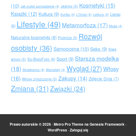
Kosmetyki
(15)
(10)
Jeansy
(5)
Jak zrobić samodzielnie
(4)
Książki
(12)
Kultura
(9)
Lierac
Kurtka
(4)
L'Oreal
(4)
Lektura
(4)
Lifestyle
(49)
Metamorfoza
(17)
(6)
Moda
(4)
Rozwój
Naturalne kosmetyki
(8)
Podróże
(5)
osobisty
(36)
Samoocena
(10)
Seks
(9)
Siwe
Starsza modelka
Sport
(9)
So-BotoFoto
(6)
włosy
(5)
Wygląd
(27)
(18)
Włosy
Stradivarius
(4)
Warsztaty
(4)
(16)
Zakupy
(14)
Zdjęcie Dnia
(7)
Włosy zniszczone
(5)
Zmiana
(31)
Związki
(24)
Prawo autorskie © 2026 ·
Metro Pro Theme
na
Genesis Framework
·
WordPress
·
Zaloguj się