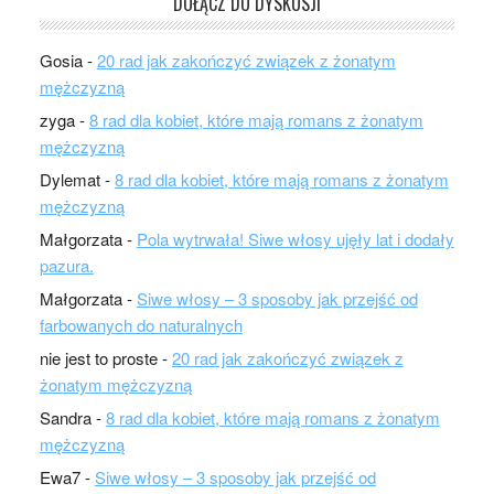
DOŁĄCZ DO DYSKUSJI
Gosia
-
20 rad jak zakończyć związek z żonatym
mężczyzną
zyga
-
8 rad dla kobiet, które mają romans z żonatym
mężczyzną
Dylemat
-
8 rad dla kobiet, które mają romans z żonatym
mężczyzną
Małgorzata
-
Pola wytrwała! Siwe włosy ujęły lat i dodały
pazura.
Małgorzata
-
Siwe włosy – 3 sposoby jak przejść od
farbowanych do naturalnych
nie jest to proste
-
20 rad jak zakończyć związek z
żonatym mężczyzną
Sandra
-
8 rad dla kobiet, które mają romans z żonatym
mężczyzną
Ewa7
-
Siwe włosy – 3 sposoby jak przejść od