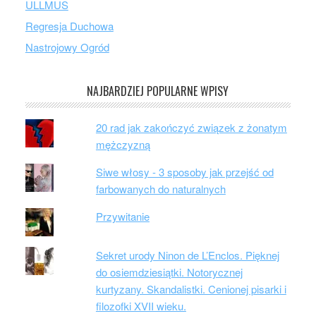
ULLMUS
Regresja Duchowa
Nastrojowy Ogród
NAJBARDZIEJ POPULARNE WPISY
20 rad jak zakończyć związek z żonatym
mężczyzną
Siwe włosy - 3 sposoby jak przejść od
farbowanych do naturalnych
Przywitanie
Sekret urody Ninon de L’Enclos. Pięknej
do osiemdziesiątki. Notorycznej
kurtyzany. Skandalistki. Cenionej pisarki i
filozofki XVII wieku.