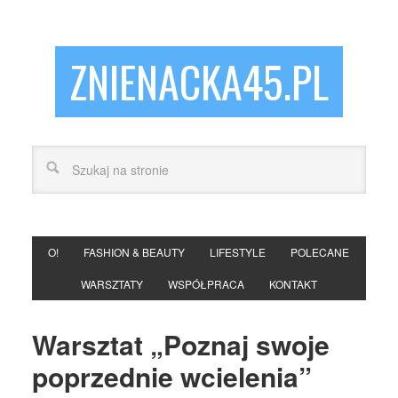
ZNIENACKA45.PL
O!
FASHION & BEAUTY
LIFESTYLE
POLECANE
WARSZTATY
WSPÓŁPRACA
KONTAKT
Warsztat „Poznaj swoje
poprzednie wcielenia”