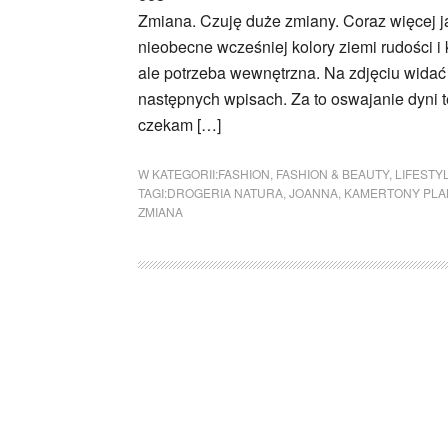
Zmiana. Czuję duże zmiany. Coraz więcej ja
nieobecne wcześniej kolory ziemi rudości i 
ale potrzeba wewnętrzna. Na zdjęciu wida
następnych wpisach. Za to oswajanie dyni t
czekam […]
W KATEGORII:
FASHION
,
FASHION & BEAUTY
,
LIFESTY
TAGI:
DROGERIA NATURA
,
JOANNA
,
KAMERTONY PLA
ZMIANA