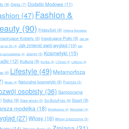
Dodatki Modowe
(11)
ło
(8)
Dieta
(7)
Fashion &
ashion
(47)
eauty
(90)
FridaySet
(8)
Helena Norowicz
Inspirujące Polki
(9)
Inspirujące Kobiety
(8)
Jak się
Jak zmienić swój wygląd
(10)
rać po 50
(4)
Jak
Kosmetyki
(15)
Jeansy
(5)
ić samodzielnie
(4)
iążki
(12)
Kultura
(9)
Kurtka
(4)
L'Oreal
(4)
Lektura
(4)
Lifestyle
(49)
Metamorfoza
rac
(6)
7)
Naturalne kosmetyki
(8)
Podróże
(5)
Moda
(4)
ozwój osobisty
(36)
Samoocena
)
Seks
(9)
Sport
(9)
So-BotoFoto
(6)
Siwe włosy
(5)
arsza modelka
(18)
Stradivarius
(4)
Warsztaty
(4)
ygląd
(27)
Włosy
(16)
Włosy zniszczone
(5)
Zmiana
(31)
kupy
(14)