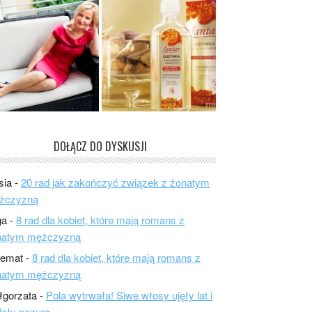
DOŁĄCZ DO DYSKUSJI
sia
-
20 rad jak zakończyć związek z żonatym
żczyzną
ga
-
8 rad dla kobiet, które mają romans z
natym mężczyzną
lemat
-
8 rad dla kobiet, które mają romans z
natym mężczyzną
łgorzata
-
Pola wytrwała! Siwe włosy ujęły lat i
ały pazura.