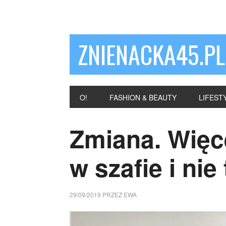
ZNIENACKA45.PL
O!
FASHION & BEAUTY
LIFEST
Zmiana. Więc
w szafie i nie
29/09/2019
PRZEZ
EWA