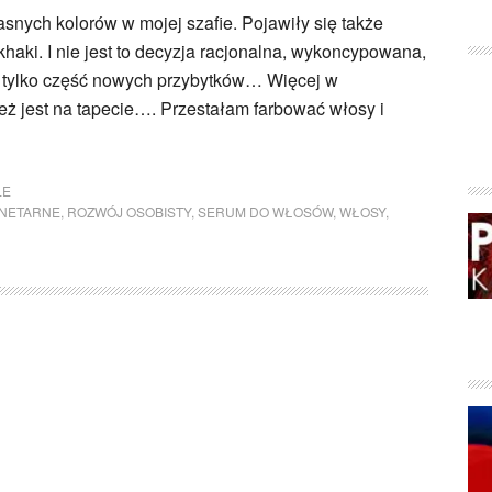
snych kolorów w mojej szafie. Pojawiły się także
khaki. I nie jest to decyzja racjonalna, wykoncypowana,
ć tylko część nowych przybytków… Więcej w
eż jest na tapecie…. Przestałam farbować włosy i
LE
NETARNE
,
ROZWÓJ OSOBISTY
,
SERUM DO WŁOSÓW
,
WŁOSY
,