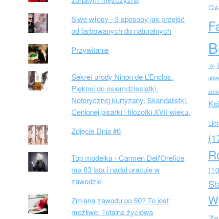
Cia
Siwe włosy - 3 sposoby jak przejść
F
od farbowanych do naturalnych
B
Przywitanie
(4)
Sekret urody Ninon de L’Enclos.
ubie
Pięknej do osiemdziesiątki.
zrob
Notorycznej kurtyzany. Skandalistki.
Ks
Cenionej pisarki i filozofki XVII wieku.
Lie
Zdjęcie Dnia #6
(1
R
Top modelka - Carmen Dell'Orefice
ma 83 lata i nadal pracuje w
(10
zawodzie
St
W
Zmiana zawodu po 50? To jest
możliwe. Totalna życiowa
Za