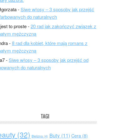
łgorzata
-
Siwe włosy – 3 sposoby jak przejść
farbowanych do naturalnych
 jest to proste
-
20 rad jak zakończyć związek z
natym mężczyzną
ndra
-
8 rad dla kobiet, które mają romans z
natym mężczyzną
a7
-
Siwe włosy – 3 sposoby jak przejść od
bowanych do naturalnych
TAGI
eauty
(32)
Buty
(11)
Cera
(8)
Bielizna
(4)