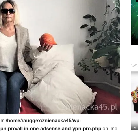
 in
/home/rauqqex/znienacka45/wp-
ypn-pro/all-in-one-adsense-and-ypn-pro.php
on line