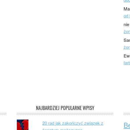
Ma
od 
nie
żo
Sa
żo
Ew
far
NAJBARDZIEJ POPULARNE WPISY
20 rad jak zakończyć związek z
B
żonatym mężczyzną