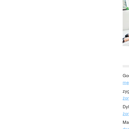
Go
mę
zy
żo
Dy
żo
Ma
dod