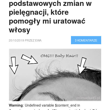
podstawowych zmian w
pielęgnacji, które
pomogły mi uratować
włosy
20/10/2019
PRZEZ
EWA
3 KOMENTARZE
Warning
: Undefined variable $content_end in