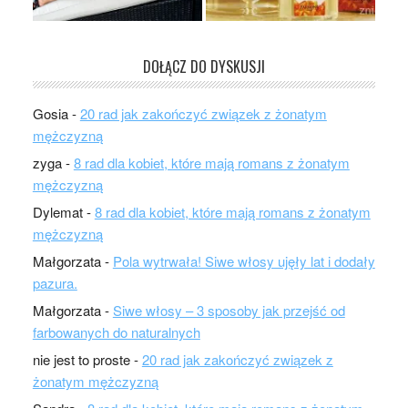
DOŁĄCZ DO DYSKUSJI
Gosia
-
20 rad jak zakończyć związek z żonatym
mężczyzną
zyga
-
8 rad dla kobiet, które mają romans z żonatym
mężczyzną
Dylemat
-
8 rad dla kobiet, które mają romans z żonatym
mężczyzną
Małgorzata
-
Pola wytrwała! Siwe włosy ujęły lat i dodały
pazura.
Małgorzata
-
Siwe włosy – 3 sposoby jak przejść od
farbowanych do naturalnych
nie jest to proste
-
20 rad jak zakończyć związek z
żonatym mężczyzną