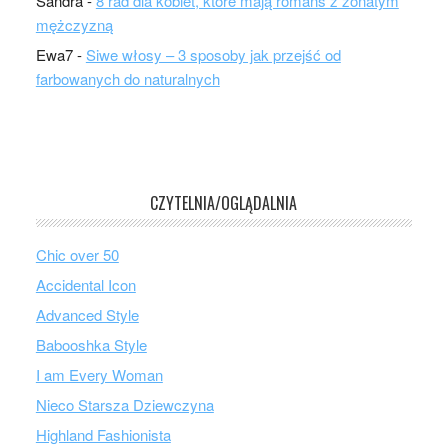
Sandra
-
8 rad dla kobiet, które mają romans z żonatym
mężczyzną
Ewa7
-
Siwe włosy – 3 sposoby jak przejść od
farbowanych do naturalnych
CZYTELNIA/OGLĄDALNIA
Chic over 50
Accidental Icon
Advanced Style
Babooshka Style
I am Every Woman
Nieco Starsza Dziewczyna
Highland Fashionista