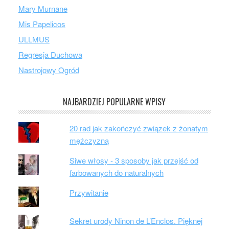
Mary Murnane
Mis Papelicos
ULLMUS
Regresja Duchowa
Nastrojowy Ogród
NAJBARDZIEJ POPULARNE WPISY
20 rad jak zakończyć związek z żonatym
mężczyzną
Siwe włosy - 3 sposoby jak przejść od
farbowanych do naturalnych
Przywitanie
Sekret urody Ninon de L’Enclos. Pięknej