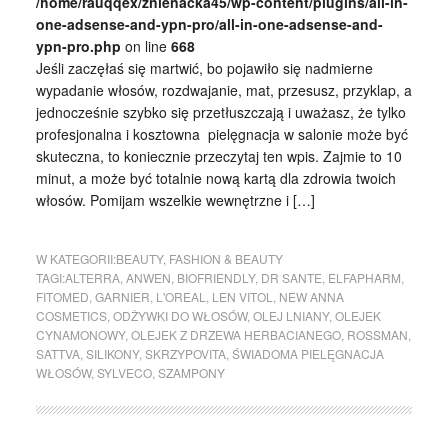
/home/rauqqex/znienacka45/wp-content/plugins/all-in-
one-adsense-and-ypn-pro/all-in-one-adsense-and-
ypn-pro.php
on line
668
Jeśli zaczęłaś się martwić, bo pojawiło się nadmierne
wypadanie włosów, rozdwajanie, mat, przesusz, przyklap, a
jednocześnie szybko się przetłuszczają i uważasz, że tylko
profesjonalna i kosztowna pielęgnacja w salonie może być
skuteczna, to koniecznie przeczytaj ten wpis. Zajmie to 10
minut, a może być totalnie nową kartą dla zdrowia twoich
włosów. Pomijam wszelkie wewnętrzne i […]
W KATEGORII:
BEAUTY
,
FASHION & BEAUTY
TAGI:
ALTERRA
,
ANWEN
,
BIOFRIENDLY
,
DR SANTE
,
ELFAPHARM
,
FITOMED
,
GARNIER
,
L'OREAL
,
LEN VITOL
,
NEW ANNA
COSMETICS
,
ODŻYWKI DO WŁOSÓW
,
OLEJ LNIANY
,
OLEJEK
CYNAMONOWY
,
OLEJEK Z DRZEWA HERBACIANEGO
,
ROSSMAN
,
SATTVA
,
SILIKONY
,
SKRZYPOVITA
,
ŚWIADOMA PIELĘGNACJA
WŁOSÓW
,
SYLVECO
,
SZAMPONY