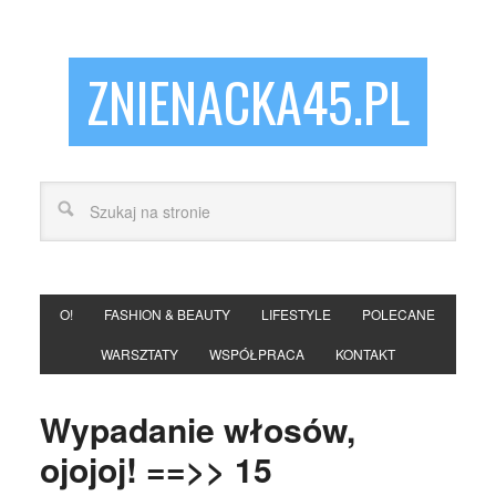
ZNIENACKA45.PL
O!
FASHION & BEAUTY
LIFESTYLE
POLECANE
WARSZTATY
WSPÓŁPRACA
KONTAKT
Wypadanie włosów,
ojojoj! ==>> 15