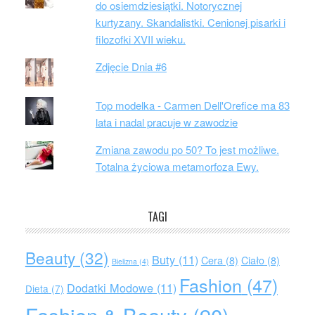
do osiemdziesiątki. Notorycznej
kurtyzany. Skandalistki. Cenionej pisarki i
filozofki XVII wieku.
Zdjęcie Dnia #6
Top modelka - Carmen Dell'Orefice ma 83
lata i nadal pracuje w zawodzie
Zmiana zawodu po 50? To jest możliwe.
Totalna życiowa metamorfoza Ewy.
TAGI
Beauty
(32)
Buty
(11)
Cera
(8)
Ciało
(8)
Bielizna
(4)
Fashion
(47)
Dodatki Modowe
(11)
Dieta
(7)