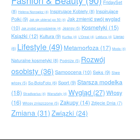
Fashion & Beauty
(90)
FridaySet
Inspirujące
(8)
Inspirujące Kobiety
(8)
Helena Norowicz
(4)
Jak zmienić swój wygląd
Polki
(9)
Jak się ubierać po 50
(4)
Kosmetyki
(15)
(10)
Jeansy
(5)
Jak zrobić samodzielnie
(4)
Książki
(12)
Kultura
(9)
Lierac
Kurtka
(4)
L'Oreal
(4)
Lektura
(4)
Lifestyle
(49)
Metamorfoza
(17)
(6)
Moda
(4)
Rozwój
Naturalne kosmetyki
(8)
Podróże
(5)
osobisty
(36)
Samoocena
(10)
Seks
(9)
Siwe
Starsza modelka
Sport
(9)
So-BotoFoto
(6)
włosy
(5)
Wygląd
(27)
(18)
Włosy
Stradivarius
(4)
Warsztaty
(4)
(16)
Zakupy
(14)
Zdjęcie Dnia
(7)
Włosy zniszczone
(5)
Zmiana
(31)
Związki
(24)