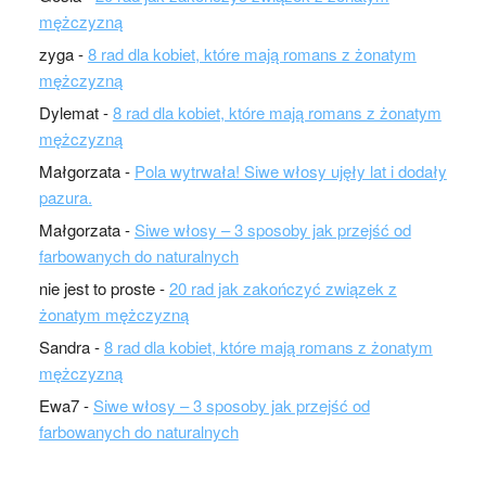
mężczyzną
zyga
-
8 rad dla kobiet, które mają romans z żonatym
mężczyzną
Dylemat
-
8 rad dla kobiet, które mają romans z żonatym
mężczyzną
Małgorzata
-
Pola wytrwała! Siwe włosy ujęły lat i dodały
pazura.
Małgorzata
-
Siwe włosy – 3 sposoby jak przejść od
farbowanych do naturalnych
nie jest to proste
-
20 rad jak zakończyć związek z
żonatym mężczyzną
Sandra
-
8 rad dla kobiet, które mają romans z żonatym
mężczyzną
Ewa7
-
Siwe włosy – 3 sposoby jak przejść od
farbowanych do naturalnych