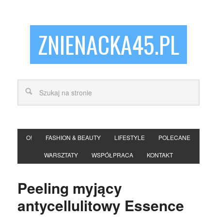
ZNIENACKA45.PL
O!
FASHION & BEAUTY
LIFESTYLE
POLECANE
WARSZTATY
WSPÓŁPRACA
KONTAKT
Peeling myjący
antycellulitowy Essence