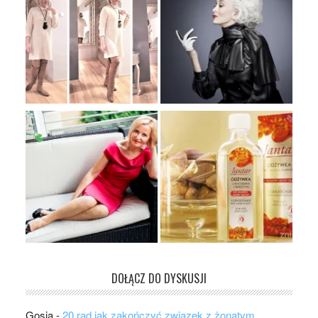
DOŁĄCZ DO DYSKUSJI
Gosia
-
20 rad jak zakończyć związek z żonatym