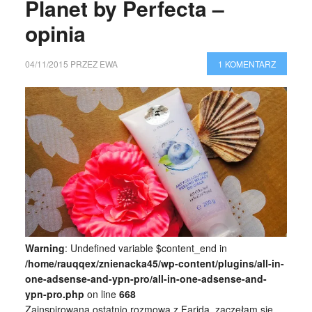
Planet by Perfecta –
opinia
04/11/2015
PRZEZ
EWA
1 KOMENTARZ
Warning
: Undefined variable $content_end in
/home/rauqqex/znienacka45/wp-content/plugins/all-in-
one-adsense-and-ypn-pro/all-in-one-adsense-and-
ypn-pro.php
on line
668
Zainspirowana ostatnio rozmową z Faridą, zaczęłam się