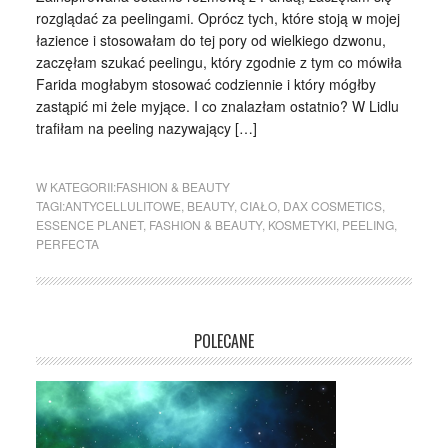
rozglądać za peelingami. Oprócz tych, które stoją w mojej
łazience i stosowałam do tej pory od wielkiego dzwonu,
zaczęłam szukać peelingu, który zgodnie z tym co mówiła
Farida mogłabym stosować codziennie i który mógłby
zastąpić mi żele myjące. I co znalazłam ostatnio? W Lidlu
trafiłam na peeling nazywający […]
W KATEGORII:
FASHION & BEAUTY
TAGI:
ANTYCELLULITOWE
,
BEAUTY
,
CIAŁO
,
DAX COSMETICS
,
ESSENCE PLANET
,
FASHION & BEAUTY
,
KOSMETYKI
,
PEELING
,
PERFECTA
POLECANE