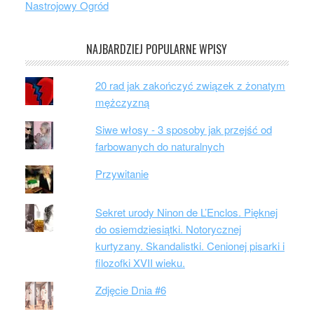
Nastrojowy Ogród
NAJBARDZIEJ POPULARNE WPISY
20 rad jak zakończyć związek z żonatym
mężczyzną
Siwe włosy - 3 sposoby jak przejść od
farbowanych do naturalnych
Przywitanie
Sekret urody Ninon de L’Enclos. Pięknej
do osiemdziesiątki. Notorycznej
kurtyzany. Skandalistki. Cenionej pisarki i
filozofki XVII wieku.
Zdjęcie Dnia #6