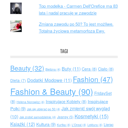
Top modelka - Carmen Dell'Orefice ma 83
lata i nadal pracuje w zawodzie
Zmiana zawodu po 50? To jest możliwe.
Totalna życiowa metamorfoza Ewy.
TAGI
Beauty
(32)
Buty
(11)
Cera
(8)
Ciało
(8)
Bielizna
(4)
Fashion
(47)
Dodatki Modowe
(11)
Dieta
(7)
Fashion & Beauty
(90)
FridaySet
Inspirujące
(8)
Inspirujące Kobiety
(8)
Helena Norowicz
(4)
Jak zmienić swój wygląd
Polki
(9)
Jak się ubierać po 50
(4)
Kosmetyki
(15)
(10)
Jeansy
(5)
Jak zrobić samodzielnie
(4)
Książki
(12)
Kultura
(9)
Lierac
Kurtka
(4)
L'Oreal
(4)
Lektura
(4)