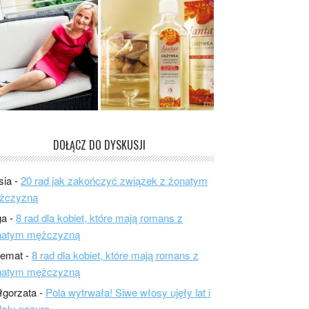
DOŁĄCZ DO DYSKUSJI
sia
-
20 rad jak zakończyć związek z żonatym
żczyzną
ga
-
8 rad dla kobiet, które mają romans z
natym mężczyzną
lemat
-
8 rad dla kobiet, które mają romans z
natym mężczyzną
łgorzata
-
Pola wytrwała! Siwe włosy ujęły lat i
ały pazura.