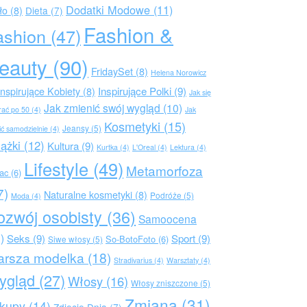
Dodatki Modowe
(11)
ło
(8)
Dieta
(7)
Fashion &
ashion
(47)
eauty
(90)
FridaySet
(8)
Helena Norowicz
Inspirujące Polki
(9)
Inspirujące Kobiety
(8)
Jak się
Jak zmienić swój wygląd
(10)
rać po 50
(4)
Jak
Kosmetyki
(15)
Jeansy
(5)
ić samodzielnie
(4)
iążki
(12)
Kultura
(9)
Kurtka
(4)
L'Oreal
(4)
Lektura
(4)
Lifestyle
(49)
Metamorfoza
rac
(6)
7)
Naturalne kosmetyki
(8)
Podróże
(5)
Moda
(4)
ozwój osobisty
(36)
Samoocena
)
Seks
(9)
Sport
(9)
So-BotoFoto
(6)
Siwe włosy
(5)
arsza modelka
(18)
Stradivarius
(4)
Warsztaty
(4)
ygląd
(27)
Włosy
(16)
Włosy zniszczone
(5)
Zmiana
(31)
kupy
(14)