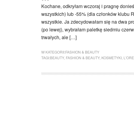
Kochane, odkryłam wczoraj i pragnę donieś
wszystkich) lub -55% (dla członków klubu R
wszystkie. Ja zdecydowałam się na dwa prod
(po lewej), wybrałam paletkę siedmiu czer
trwałych, ale […]
W KATEGORII:
FASHION & BEAUTY
TAGI:
BEAUTY
,
FASHION & BEAUTY
,
KOSMETYKI
,
L'OR