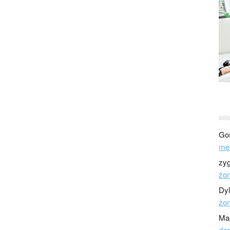
Go
mę
zy
żo
Dy
żo
Ma
dod