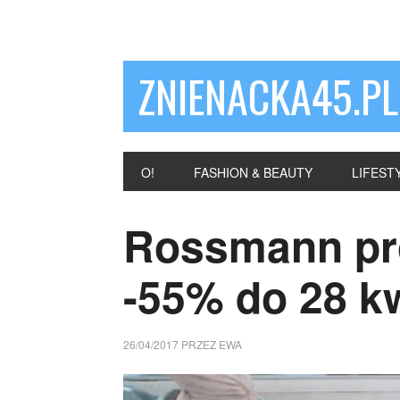
ZNIENACKA45.PL
O!
FASHION & BEAUTY
LIFEST
Rossmann pr
-55% do 28 kw
26/04/2017
PRZEZ
EWA