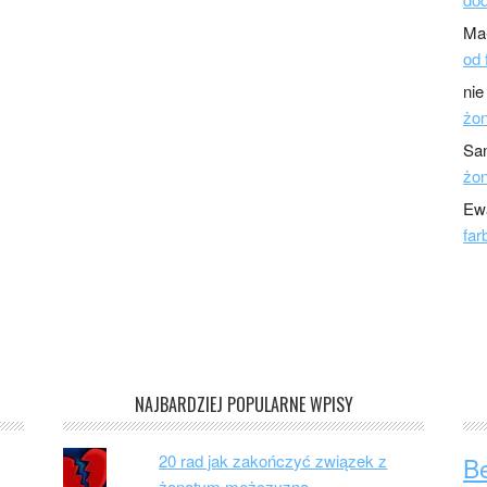
Ma
od 
nie
żo
Sa
żo
Ew
far
NAJBARDZIEJ POPULARNE WPISY
20 rad jak zakończyć związek z
B
żonatym mężczyzną