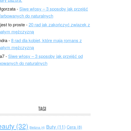
łgorzata
-
Siwe włosy – 3 sposoby jak przejść
farbowanych do naturalnych
 jest to proste
-
20 rad jak zakończyć związek z
natym mężczyzną
ndra
-
8 rad dla kobiet, które mają romans z
natym mężczyzną
a7
-
Siwe włosy – 3 sposoby jak przejść od
bowanych do naturalnych
TAGI
eauty
(32)
Buty
(11)
Cera
(8)
Bielizna
(4)