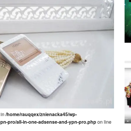
 in
/home/rauqqex/znienacka45/wp-
ypn-pro/all-in-one-adsense-and-ypn-pro.php
on line