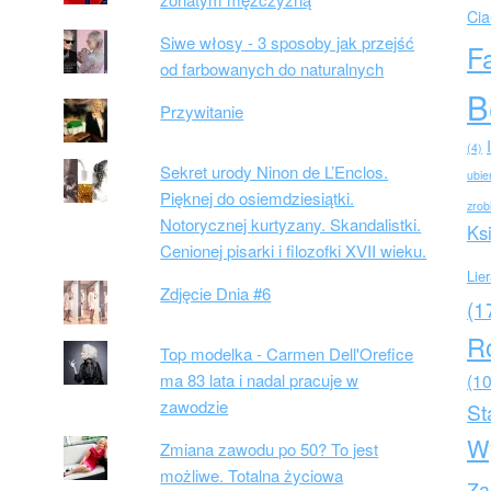
Cia
Siwe włosy - 3 sposoby jak przejść
F
od farbowanych do naturalnych
B
Przywitanie
(4)
Sekret urody Ninon de L’Enclos.
ubie
Pięknej do osiemdziesiątki.
zrob
Notorycznej kurtyzany. Skandalistki.
Ks
Cenionej pisarki i filozofki XVII wieku.
Lie
Zdjęcie Dnia #6
(1
R
Top modelka - Carmen Dell'Orefice
ma 83 lata i nadal pracuje w
(10
zawodzie
St
W
Zmiana zawodu po 50? To jest
możliwe. Totalna życiowa
Za