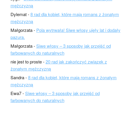
mężczyzną
Dylemat
-
8 rad dla kobiet, które mają romans z żonatym
mężczyzną
Małgorzata
-
Pola wytrwała! Siwe włosy ujęły lat i dodały
pazura.
Małgorzata
-
Siwe włosy – 3 sposoby jak przejść od
farbowanych do naturalnych
nie jest to proste
-
20 rad jak zakończyć związek z
żonatym mężczyzną
Sandra
-
8 rad dla kobiet, które mają romans z żonatym
mężczyzną
Ewa7
-
Siwe włosy – 3 sposoby jak przejść od
farbowanych do naturalnych