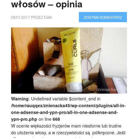
włosów – opinia
28/01/2017
PRZEZ
EWA
ZOSTAW KOMENTARZ
Warning
: Undefined variable $content_end in
/home/rauqqex/znienacka45/wp-content/plugins/all-in-
one-adsense-and-ypn-pro/all-in-one-adsense-and-
ypn-pro.php
on line
668
W ocenie większości fryzjerów mam niesforne lub trudne
do ułożenia włosy, a w rzeczywistości są półkręcone. Jeśli