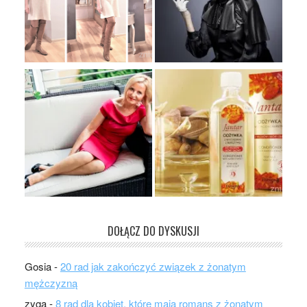
DOŁĄCZ DO DYSKUSJI
Gosia
-
20 rad jak zakończyć związek z żonatym
mężczyzną
zyga
-
8 rad dla kobiet, które mają romans z żonatym