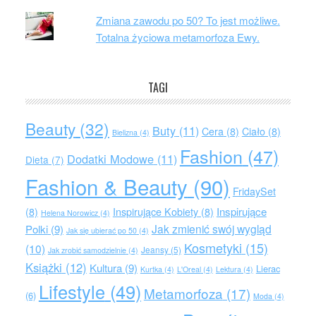
Zmiana zawodu po 50? To jest możliwe.
Totalna życiowa metamorfoza Ewy.
TAGI
Beauty
(32)
Buty
(11)
Cera
(8)
Ciało
(8)
Bielizna
(4)
Fashion
(47)
Dodatki Modowe
(11)
Dieta
(7)
Fashion & Beauty
(90)
FridaySet
Inspirujące
(8)
Inspirujące Kobiety
(8)
Helena Norowicz
(4)
Jak zmienić swój wygląd
Polki
(9)
Jak się ubierać po 50
(4)
Kosmetyki
(15)
(10)
Jeansy
(5)
Jak zrobić samodzielnie
(4)
Książki
(12)
Kultura
(9)
Lierac
Kurtka
(4)
L'Oreal
(4)
Lektura
(4)
Lifestyle
(49)
Metamorfoza
(17)
(6)
Moda
(4)