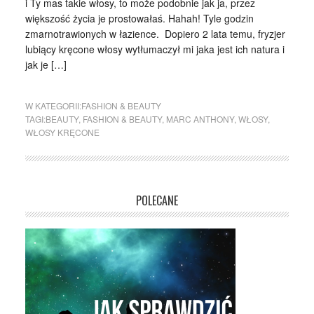
i Ty mas takie włosy, to może podobnie jak ja, przez
większość życia je prostowałaś. Hahah! Tyle godzin
zmarnotrawionych w łazience. Dopiero 2 lata temu, fryzjer
lubiący kręcone włosy wytłumaczył mi jaka jest ich natura i
jak je […]
W KATEGORII:
FASHION & BEAUTY
TAGI:
BEAUTY
,
FASHION & BEAUTY
,
MARC ANTHONY
,
WŁOSY
,
WŁOSY KRĘCONE
POLECANE