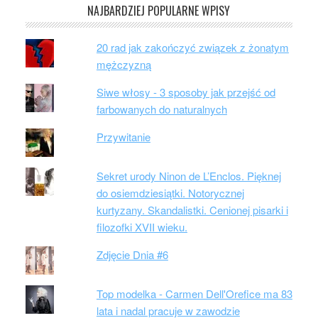
NAJBARDZIEJ POPULARNE WPISY
20 rad jak zakończyć związek z żonatym
mężczyzną
Siwe włosy - 3 sposoby jak przejść od
farbowanych do naturalnych
Przywitanie
Sekret urody Ninon de L’Enclos. Pięknej
do osiemdziesiątki. Notorycznej
kurtyzany. Skandalistki. Cenionej pisarki i
filozofki XVII wieku.
Zdjęcie Dnia #6
Top modelka - Carmen Dell'Orefice ma 83
lata i nadal pracuje w zawodzie