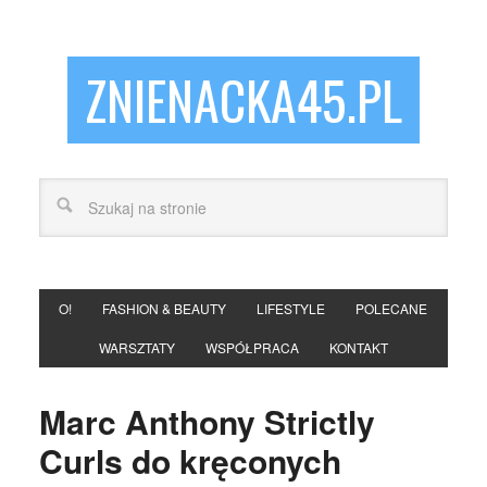
ZNIENACKA45.PL
O!
FASHION & BEAUTY
LIFESTYLE
POLECANE
WARSZTATY
WSPÓŁPRACA
KONTAKT
Marc Anthony Strictly
Curls do kręconych