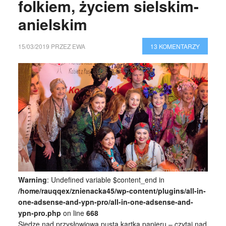
folkiem, życiem sielskim-
anielskim
15/03/2019
PRZEZ
EWA
13 KOMENTARZY
Warning
: Undefined variable $content_end in
/home/rauqqex/znienacka45/wp-content/plugins/all-in-
one-adsense-and-ypn-pro/all-in-one-adsense-and-
ypn-pro.php
on line
668
Siedzę nad przysłowiową pustą kartką papieru – czytaj nad