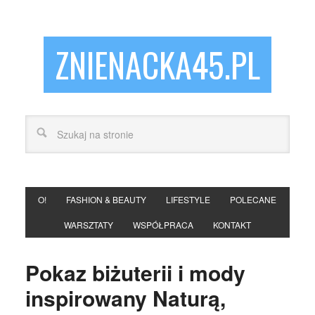
ZNIENACKA45.PL
O!
FASHION & BEAUTY
LIFESTYLE
POLECANE
WARSZTATY
WSPÓŁPRACA
KONTAKT
Pokaz biżuterii i mody
inspirowany Naturą,