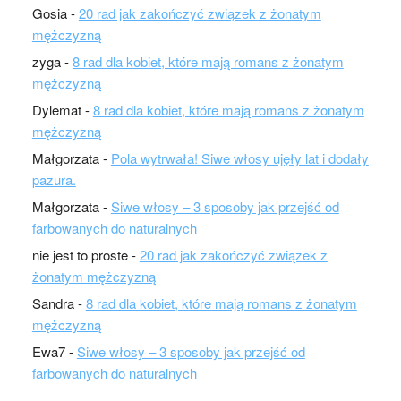
Gosia
-
20 rad jak zakończyć związek z żonatym
mężczyzną
zyga
-
8 rad dla kobiet, które mają romans z żonatym
mężczyzną
Dylemat
-
8 rad dla kobiet, które mają romans z żonatym
mężczyzną
Małgorzata
-
Pola wytrwała! Siwe włosy ujęły lat i dodały
pazura.
Małgorzata
-
Siwe włosy – 3 sposoby jak przejść od
farbowanych do naturalnych
nie jest to proste
-
20 rad jak zakończyć związek z
żonatym mężczyzną
Sandra
-
8 rad dla kobiet, które mają romans z żonatym
mężczyzną
Ewa7
-
Siwe włosy – 3 sposoby jak przejść od
farbowanych do naturalnych