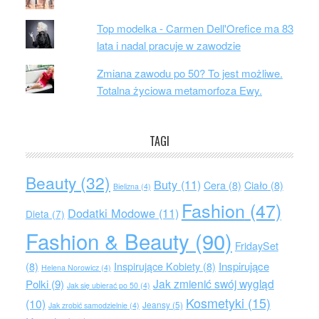
Top modelka - Carmen Dell'Orefice ma 83
lata i nadal pracuje w zawodzie
Zmiana zawodu po 50? To jest możliwe.
Totalna życiowa metamorfoza Ewy.
TAGI
Beauty
(32)
Buty
(11)
Cera
(8)
Ciało
(8)
Bielizna
(4)
Fashion
(47)
Dodatki Modowe
(11)
Dieta
(7)
Fashion & Beauty
(90)
FridaySet
Inspirujące
(8)
Inspirujące Kobiety
(8)
Helena Norowicz
(4)
Jak zmienić swój wygląd
Polki
(9)
Jak się ubierać po 50
(4)
Kosmetyki
(15)
(10)
Jeansy
(5)
Jak zrobić samodzielnie
(4)