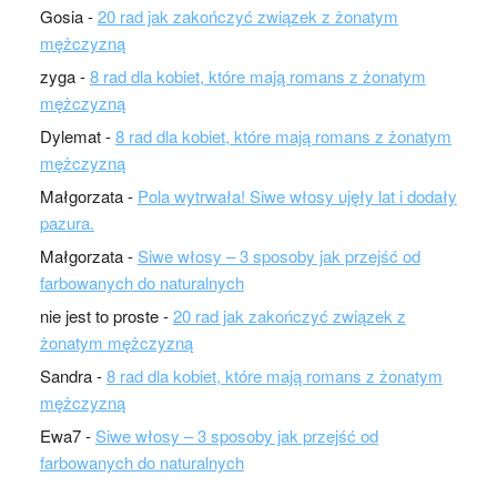
Gosia
-
20 rad jak zakończyć związek z żonatym
mężczyzną
zyga
-
8 rad dla kobiet, które mają romans z żonatym
mężczyzną
Dylemat
-
8 rad dla kobiet, które mają romans z żonatym
mężczyzną
Małgorzata
-
Pola wytrwała! Siwe włosy ujęły lat i dodały
pazura.
Małgorzata
-
Siwe włosy – 3 sposoby jak przejść od
farbowanych do naturalnych
nie jest to proste
-
20 rad jak zakończyć związek z
żonatym mężczyzną
Sandra
-
8 rad dla kobiet, które mają romans z żonatym
mężczyzną
Ewa7
-
Siwe włosy – 3 sposoby jak przejść od
farbowanych do naturalnych