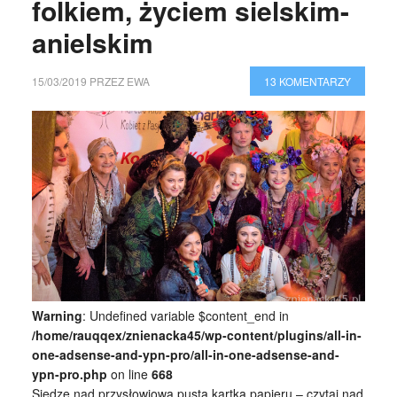
folkiem, życiem sielskim-
anielskim
15/03/2019
PRZEZ
EWA
13 KOMENTARZY
Warning
: Undefined variable $content_end in
/home/rauqqex/znienacka45/wp-content/plugins/all-in-
one-adsense-and-ypn-pro/all-in-one-adsense-and-
ypn-pro.php
on line
668
Siedzę nad przysłowiową pustą kartką papieru – czytaj nad