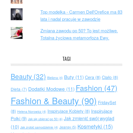
Top modelka - Carmen Dell'Orefice ma 83
lata i nadal pracuje w zawodzie
Zmiana zawodu po 50? To jest możliwe.
Totalna życiowa metamorfoza Ewy.
TAGI
Beauty
(32)
Buty
(11)
Cera
(8)
Ciało
(8)
Bielizna
(4)
Fashion
(47)
Dodatki Modowe
(11)
Dieta
(7)
Fashion & Beauty
(90)
FridaySet
Inspirujące
(8)
Inspirujące Kobiety
(8)
Helena Norowicz
(4)
Jak zmienić swój wygląd
Polki
(9)
Jak się ubierać po 50
(4)
Kosmetyki
(15)
(10)
Jeansy
(5)
Jak zrobić samodzielnie
(4)