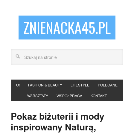
ZNIENACKA45.PL
O!
FASHION & BEAUTY
LIFESTYLE
POLECANE
WARSZTATY
WSPÓŁPRACA
KONTAKT
Pokaz biżuterii i mody
inspirowany Naturą,