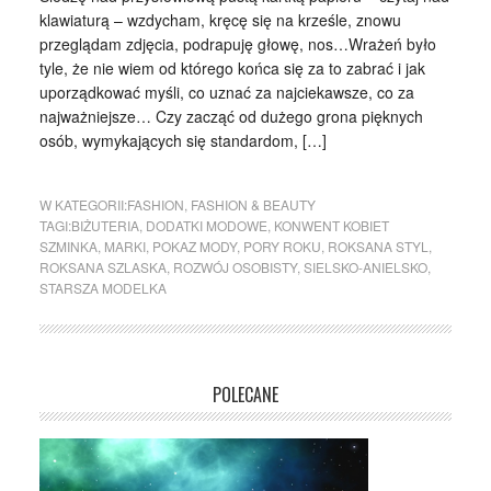
klawiaturą – wzdycham, kręcę się na krześle, znowu
przeglądam zdjęcia, podrapuję głowę, nos…Wrażeń było
tyle, że nie wiem od którego końca się za to zabrać i jak
uporządkować myśli, co uznać za najciekawsze, co za
najważniejsze… Czy zacząć od dużego grona pięknych
osób, wymykających się standardom, […]
W KATEGORII:
FASHION
,
FASHION & BEAUTY
TAGI:
BIŻUTERIA
,
DODATKI MODOWE
,
KONWENT KOBIET
SZMINKA
,
MARKI
,
POKAZ MODY
,
PORY ROKU
,
ROKSANA STYL
,
ROKSANA SZLASKA
,
ROZWÓJ OSOBISTY
,
SIELSKO-ANIELSKO
,
STARSZA MODELKA
POLECANE