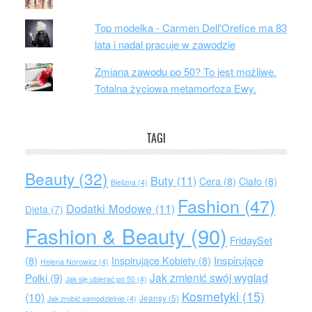
Top modelka - Carmen Dell'Orefice ma 83
lata i nadal pracuje w zawodzie
Zmiana zawodu po 50? To jest możliwe.
Totalna życiowa metamorfoza Ewy.
TAGI
Beauty
(32)
Buty
(11)
Cera
(8)
Ciało
(8)
Bielizna
(4)
Fashion
(47)
Dodatki Modowe
(11)
Dieta
(7)
Fashion & Beauty
(90)
FridaySet
Inspirujące
(8)
Inspirujące Kobiety
(8)
Helena Norowicz
(4)
Jak zmienić swój wygląd
Polki
(9)
Jak się ubierać po 50
(4)
Kosmetyki
(15)
(10)
Jeansy
(5)
Jak zrobić samodzielnie
(4)