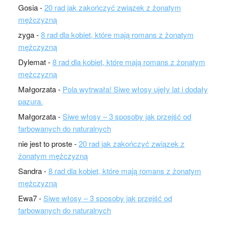
Gosia
-
20 rad jak zakończyć związek z żonatym
mężczyzną
zyga
-
8 rad dla kobiet, które mają romans z żonatym
mężczyzną
Dylemat
-
8 rad dla kobiet, które mają romans z żonatym
mężczyzną
Małgorzata
-
Pola wytrwała! Siwe włosy ujęły lat i dodały
pazura.
Małgorzata
-
Siwe włosy – 3 sposoby jak przejść od
farbowanych do naturalnych
nie jest to proste
-
20 rad jak zakończyć związek z
żonatym mężczyzną
Sandra
-
8 rad dla kobiet, które mają romans z żonatym
mężczyzną
Ewa7
-
Siwe włosy – 3 sposoby jak przejść od
farbowanych do naturalnych