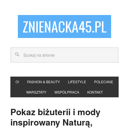
ZNIENACKA45.PL
O!
FASHION & BEAUTY
LIFESTYLE
POLECANE
WARSZTATY
WSPÓŁPRACA
KONTAKT
Pokaz biżuterii i mody
inspirowany Naturą,