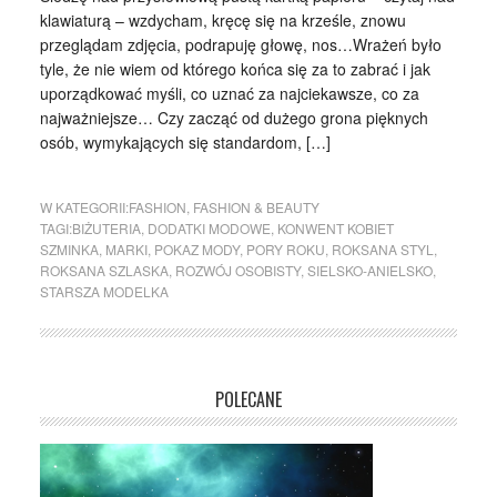
klawiaturą – wzdycham, kręcę się na krześle, znowu
przeglądam zdjęcia, podrapuję głowę, nos…Wrażeń było
tyle, że nie wiem od którego końca się za to zabrać i jak
uporządkować myśli, co uznać za najciekawsze, co za
najważniejsze… Czy zacząć od dużego grona pięknych
osób, wymykających się standardom, […]
W KATEGORII:
FASHION
,
FASHION & BEAUTY
TAGI:
BIŻUTERIA
,
DODATKI MODOWE
,
KONWENT KOBIET
SZMINKA
,
MARKI
,
POKAZ MODY
,
PORY ROKU
,
ROKSANA STYL
,
ROKSANA SZLASKA
,
ROZWÓJ OSOBISTY
,
SIELSKO-ANIELSKO
,
STARSZA MODELKA
POLECANE