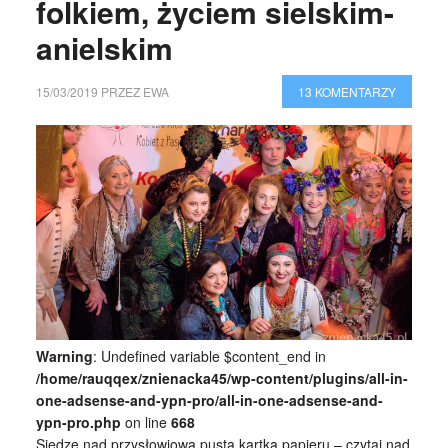
folkiem, życiem sielskim-
anielskim
15/03/2019
PRZEZ
EWA
13 KOMENTARZY
Warning
: Undefined variable $content_end in
/home/rauqqex/znienacka45/wp-content/plugins/all-in-
one-adsense-and-ypn-pro/all-in-one-adsense-and-
ypn-pro.php
on line
668
Siedzę nad przysłowiową pustą kartką papieru – czytaj nad