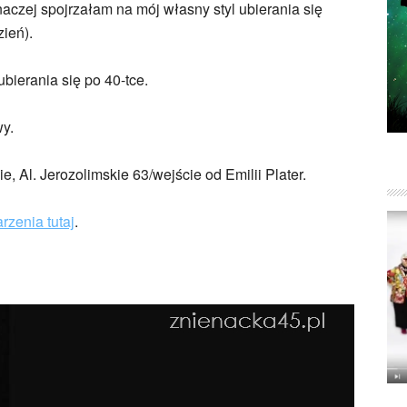
naczej spojrzałam na mój własny styl ubierania się
ień).
ubierania się po 40-tce.
y.
 Al. Jerozolimskie 63/wejście od Emilii Plater.
rzenia tutaj
.