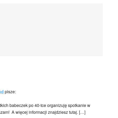
ód
pisze:
tkich babeczek po 40-tce organizuję spotkanie w
am! A więcej informacji znajdziesz tutaj. […]