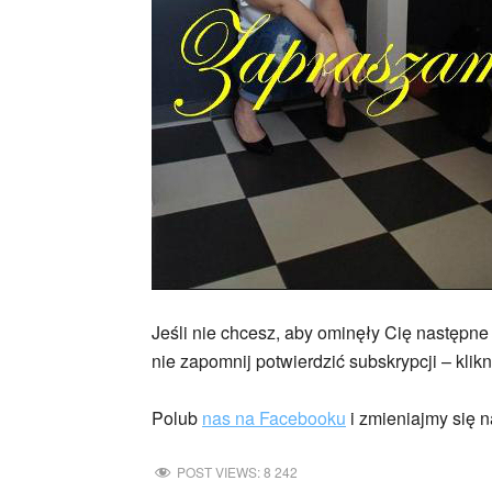
Jeśli nie chcesz, aby ominęły Cię następne
nie zapomnij potwierdzić subskrypcji – klikn
Polub
nas na Facebooku
i zmieniajmy się n
POST VIEWS:
8 242