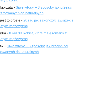
łgorzata
-
Siwe włosy – 3 sposoby jak przejść
farbowanych do naturalnych
 jest to proste
-
20 rad jak zakończyć związek z
natym mężczyzną
ndra
-
8 rad dla kobiet, które mają romans z
natym mężczyzną
a7
-
Siwe włosy – 3 sposoby jak przejść od
bowanych do naturalnych