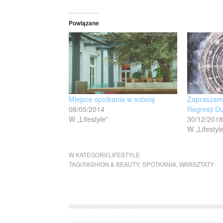
Powiązane
Miejsce spotkania w sobotę
Zapraszam 
08/05/2014
Regresji D
W „Lifestyle"
30/12/2018
W „Lifestyl
W KATEGORII:
LIFESTYLE
TAGI:
FASHION & BEAUTY
,
SPOTKANIA
,
WARSZTATY