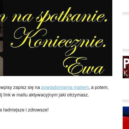
 wpisy zapisz się na
powiadomienia mailem
, a potem,
ij link w mailu aktywacyjnym jaki otrzymasz.
a ładniejsze i zdrowsze!