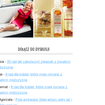
DOŁĄCZ DO DYSKUSJI
sia
-
20 rad jak zakończyć związek z żonatym
żczyzną
ga
-
8 rad dla kobiet, które mają romans z
natym mężczyzną
lemat
-
8 rad dla kobiet, które mają romans z
natym mężczyzną
łgorzata
-
Pola wytrwała! Siwe włosy ujęły lat i
ały pazura.