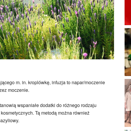
ącego m. in. kroplówkę, infuzja to napar/moczenie
rzez moczenie.
 stanowią wspaniałe dodatki do różnego rodzaju
i kosmetycznych. Tą metodą można również
azyliowy.