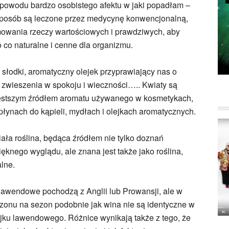
 z powodu bardzo osobistego afektu w jaki popadłam –
sposób są leczone przez medycynę konwencjonalną,
mowania rzeczy wartościowych i prawdziwych, aby
 co naturalne i cenne dla organizmu.
ą słodki, aromatyczny olejek przyprawiający nas o
n zwieszenia w spokoju i wieczności….. Kwiaty są
częstszym źródłem aromatu używanego w kosmetykach,
płynach do kąpieli, mydłach i olejkach aromatycznych.
ła roślina, będąca źródłem nie tylko doznań
ęknego wyglądu, ale znana jest także jako roślina,
alne.
 lawendowe pochodzą z Anglii lub Prowansji, ale w
sezonu na sezon podobnie jak wina nie są identyczne w
ejku lawendowego. Różnice wynikają także z tego, że