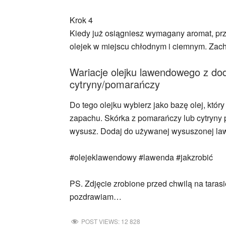
Krok 4
Kiedy już osiągniesz wymagany aromat, prze
olejek w miejscu chłodnym i ciemnym. Zach
Wariacje olejku lawendowego z dod
cytryny/pomarańczy
Do tego olejku wybierz jako bazę olej, któ
zapachu. Skórka z pomarańczy lub cytryny p
wysusz. Dodaj do używanej wysuszonej lawen
#olejeklawendowy #lawenda #jakzrobić
PS. Zdjęcie zrobione przed chwilą na tarasi
pozdrawiam…
POST VIEWS:
12 828