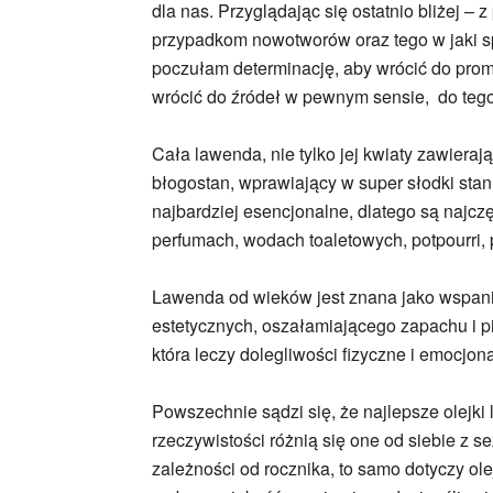
dla nas. Przyglądając się ostatnio bliżej –
przypadkom nowotworów oraz tego w jaki 
poczułam determinację, aby wrócić do pro
wrócić do źródeł w pewnym sensie, do tego
Cała lawenda, nie tylko jej kwiaty zawieraj
błogostan, wprawiający w super słodki sta
najbardziej esencjonalne, dlatego są naj
perfumach, wodach toaletowych, potpourri, 
Lawenda od wieków jest znana jako wspania
estetycznych, oszałamiającego zapachu i pi
która leczy dolegliwości fizyczne i emocjon
Powszechnie sądzi się, że najlepsze olejki
rzeczywistości różnią się one od siebie z 
zależności od rocznika, to samo dotyczy ol