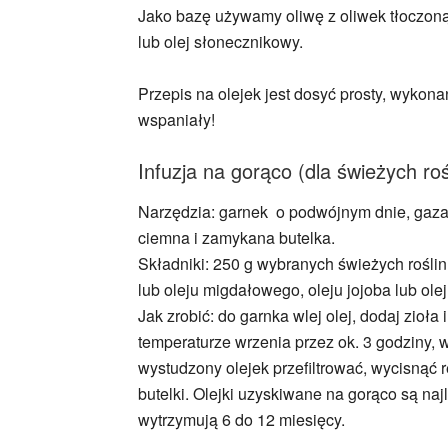
Jako bazę używamy oliwę z oliwek tłoczoną 
lub olej słonecznikowy.
Przepis na olejek jest dosyć prosty, wykona
wspaniały!
Infuzja na gorąco (dla świeżych roś
Narzędzia: garnek o podwójnym dnie, gaza l
ciemna i zamykana butelka.
Składniki: 250 g wybranych świeżych roślin 
lub oleju migdałowego, oleju jojoba lub ol
Jak zrobić: do garnka wlej olej, dodaj zioł
temperaturze wrzenia przez ok. 3 godziny, 
wystudzony olejek przefiltrować, wycisnąć re
butelki. Olejki uzyskiwane na gorąco są naj
wytrzymują 6 do 12 miesięcy.