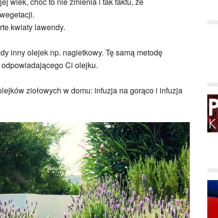
ej wiek, choć to nie zmienia i tak faktu, że
wegetacji.
rte kwiaty lawendy.
dy inny olejek np. nagietkowy. Tę samą metodę
odpowiadającego Ci olejku.
lejków ziołowych w domu: infuzja na gorąco i infuzja