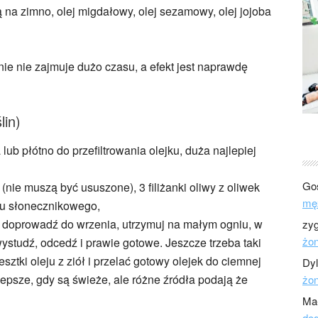
na zimno, olej migdałowy, olej sezamowy, olej jojoba
nie nie zajmuje dużo czasu, a efekt jest naprawdę
lin)
ub płótno do przefiltrowania olejku, duża najlepiej
Go
(nie muszą być ususzone), 3 filiżanki oliwy z oliwek
mę
eju słonecznikowego,
a i doprowadź do wrzenia, utrzymuj na małym ogniu, w
zy
żo
wystudź, odcedź i prawie gotowe. Jeszcze trzeba taki
sztki oleju z ziół i przelać gotowy olejek do ciemnej
Dy
lepsze, gdy są świeże, ale różne źródła podają że
żo
Ma
dod