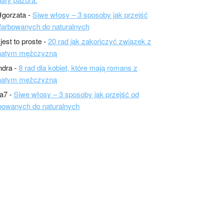
łgorzata
-
Siwe włosy – 3 sposoby jak przejść
farbowanych do naturalnych
 jest to proste
-
20 rad jak zakończyć związek z
natym mężczyzną
ndra
-
8 rad dla kobiet, które mają romans z
natym mężczyzną
a7
-
Siwe włosy – 3 sposoby jak przejść od
bowanych do naturalnych