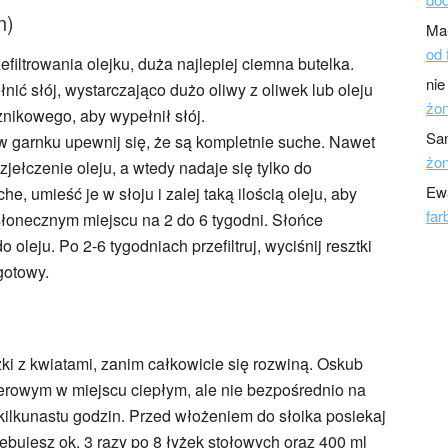
n)
Ma
od 
efiltrowania olejku, duża najlepiej ciemna butelka.
nie
nić słój, wystarczająco dużo oliwy z oliwek lub oleju
żo
znikowego, aby wypełnił słój.
Sa
w garnku upewnij się, że są kompletnie suche. Nawet
żo
ełczenie oleju, a wtedy nadaje się tylko do
Ew
e, umieść je w słoju i zalej taką ilością oleju, aby
far
 słonecznym miejscu na 2 do 6 tygodni. Słońce
oleju. Po 2-6 tygodniach przefiltruj, wyciśnij resztki
 gotowy.
zki z kwiatami, zanim całkowicie się rozwiną. Oskub
pierowym w miejscu ciepłym, ale nie bezpośrednio na
kilkunastu godzin. Przed włożeniem do słoika posiekaj
rzebujesz ok. 3 razy po 8 łyżek stołowych oraz 400 ml