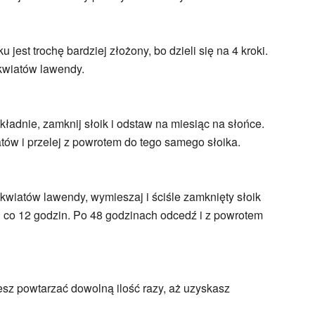
 jest trochę bardziej złożony, bo dzieli się na 4 kroki.
 kwiatów lawendy.
kładnie, zamknij słoik i odstaw na miesiąc na słońce.
tów i przelej z powrotem do tego samego słoika.
kwiatów lawendy, wymieszaj i ściśle zamknięty słoik
j co 12 godzin. Po 48 godzinach odcedź i z powrotem
esz powtarzać dowolną ilość razy, aż uzyskasz