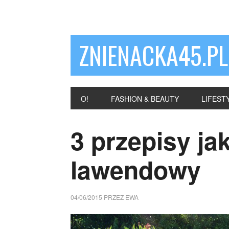
ZNIENACKA45.PL
O!
FASHION & BEAUTY
LIFEST
3 przepisy jak
lawendowy
04/06/2015
PRZEZ
EWA