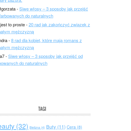
łgorzata
-
Siwe włosy – 3 sposoby jak przejść
farbowanych do naturalnych
 jest to proste
-
20 rad jak zakończyć związek z
natym mężczyzną
ndra
-
8 rad dla kobiet, które mają romans z
natym mężczyzną
a7
-
Siwe włosy – 3 sposoby jak przejść od
bowanych do naturalnych
TAGI
eauty
(32)
Buty
(11)
Cera
(8)
Bielizna
(4)