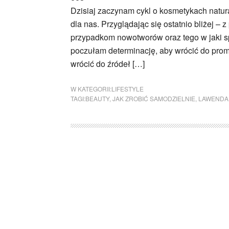
Dzisiaj zaczynam cykl o kosmetykach natur
dla nas. Przyglądając się ostatnio bliżej –
przypadkom nowotworów oraz tego w jaki 
poczułam determinację, aby wrócić do pro
wrócić do źródeł […]
W KATEGORII:
LIFESTYLE
TAGI:
BEAUTY
,
JAK ZROBIĆ SAMODZIELNIE
,
LAWENDA