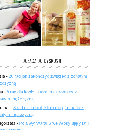
DOŁĄCZ DO DYSKUSJI
sia
-
20 rad jak zakończyć związek z żonatym
żczyzną
ga
-
8 rad dla kobiet, które mają romans z
natym mężczyzną
lemat
-
8 rad dla kobiet, które mają romans z
natym mężczyzną
łgorzata
-
Pola wytrwała! Siwe włosy ujęły lat i
ały pazura.