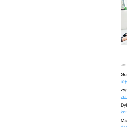
Go
mę
zy
żo
Dy
żo
Ma
dod