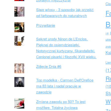
Cia
Siwe włosy - 3 sposoby jak przejść
F
od farbowanych do naturalnych
B
Przywitanie
(4)
Sekret urody Ninon de L’Enclos.
ubie
Pięknej do osiemdziesiątki.
zrob
Notorycznej kurtyzany. Skandalistki.
Ks
Cenionej pisarki i filozofki XVII wieku.
Lie
Zdjęcie Dnia #6
(1
R
Top modelka - Carmen Dell'Orefice
ma 83 lata i nadal pracuje w
(10
zawodzie
St
W
Zmiana zawodu po 50? To jest
możliwe. Totalna życiowa
Za