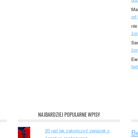
Ma
od 
nie
żo
Sa
żo
Ew
far
NAJBARDZIEJ POPULARNE WPISY
20 rad jak zakończyć związek z
B
żonatym mężczyzną