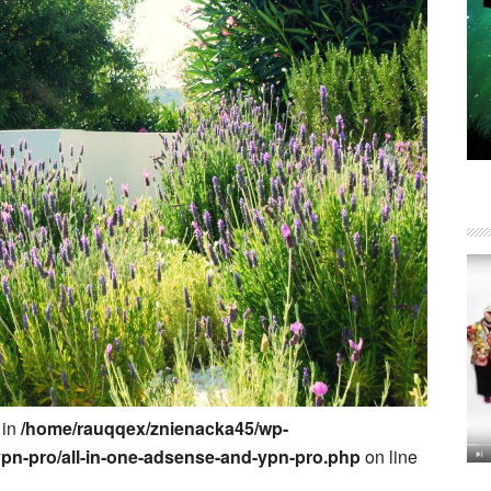
 in
/home/rauqqex/znienacka45/wp-
ypn-pro/all-in-one-adsense-and-ypn-pro.php
on line