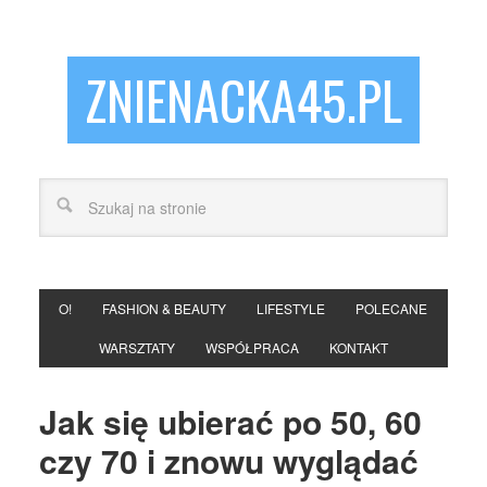
ZNIENACKA45.PL
O!
FASHION & BEAUTY
LIFESTYLE
POLECANE
WARSZTATY
WSPÓŁPRACA
KONTAKT
Jak się ubierać po 50, 60
czy 70 i znowu wyglądać