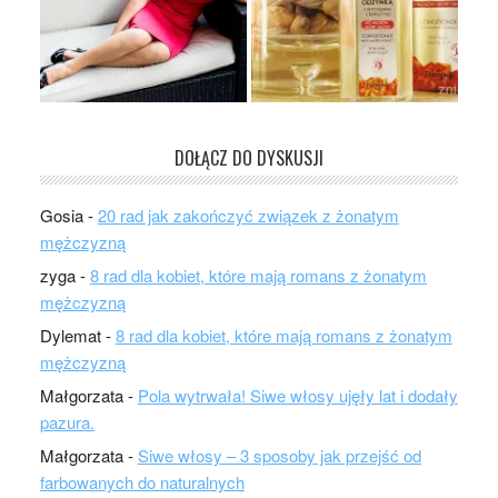
DOŁĄCZ DO DYSKUSJI
Gosia
-
20 rad jak zakończyć związek z żonatym
mężczyzną
zyga
-
8 rad dla kobiet, które mają romans z żonatym
mężczyzną
Dylemat
-
8 rad dla kobiet, które mają romans z żonatym
mężczyzną
Małgorzata
-
Pola wytrwała! Siwe włosy ujęły lat i dodały
pazura.
Małgorzata
-
Siwe włosy – 3 sposoby jak przejść od
farbowanych do naturalnych