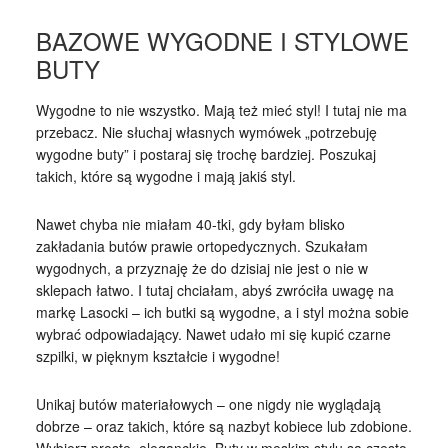
BAZOWE WYGODNE I STYLOWE
BUTY
Wygodne to nie wszystko. Mają też mieć styl! I tutaj nie ma
przebacz. Nie słuchaj własnych wymówek „potrzebuję
wygodne buty” i postaraj się trochę bardziej. Poszukaj
takich, które są wygodne i mają jakiś styl.
Nawet chyba nie miałam 40-tki, gdy byłam blisko
zakładania butów prawie ortopedycznych. Szukałam
wygodnych, a przyznaję że do dzisiaj nie jest o nie w
sklepach łatwo. I tutaj chciałam, abyś zwróciła uwagę na
markę Lasocki – ich butki są wygodne, a i styl można sobie
wybrać odpowiadający. Nawet udało mi się kupić czarne
szpilki, w pięknym kształcie i wygodne!
Unikaj butów materiałowych – one nigdy nie wyglądają
dobrze – oraz takich, które są nazbyt kobiece lub zdobione.
Wybierz proste, eleganckie. Buty w męskim stylu są często