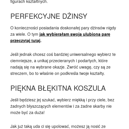
figurach kształtnych.
PERFEKCYJNE DŻINSY
O konieczności posiadania doskonałej pary dżinsów nigdy
za wiele. O tym
jak wybierałam swoją ulubioną parę
przeczytaj tutaj
.
Jeśli jednak chcesz coś bardziej uniwersalnego wybierz te
ciemniejsze, a unikaj przecieranych i podartych, które
nadają się na wybrane okazje. Zwróć uwagę, czy są ze
streczem, bo to właśnie on podkreśla twoje kształty.
PIĘKNA BŁĘKITNA KOSZULA
Jeśli będziesz jej szukać, wybierz miękką i przy ciele, bez
żadnych błyszczących elementów i za żadne skarby nie
może być za duża!
Jak już taką uda ci się upolować, możesz ją nosić ze