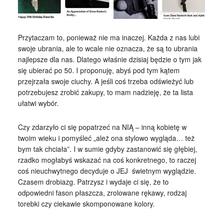
Przytaczam to, ponieważ nie ma inaczej. Każda z nas lubi
swoje ubrania, ale to wcale nie oznacza, że są to ubrania
najlepsze dla nas. Dlatego właśnie dzisiaj będzie o tym jak
się ubierać po 50. I proponuję, abyś pod tym kątem
przejrzała swoje ciuchy. A jeśli coś trzeba odświeżyć lub
potrzebujesz zrobić zakupy, to mam nadzieję, że ta lista
ułatwi wybór.
Czy zdarzyło ci się popatrzeć na NIĄ – inną kobietę w
twoim wieku i pomyśleć „ależ ona stylowo wygląda… też
bym tak chciała”. I w sumie gdyby zastanowić się głębiej,
rzadko mogłabyś wskazać na coś konkretnego, to raczej
coś nieuchwytnego decyduje o JEJ świetnym wyglądzie.
Czasem drobiazg. Patrzysz i wydaje ci się, że to
odpowiedni fason płaszcza, zrolowane rękawy, rodzaj
torebki czy ciekawie skomponowane kolory.