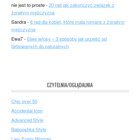
nie jest to proste
-
20 rad jak zakończyć związek z
żonatym mężczyzną
Sandra
-
8 rad dla kobiet, które mają romans z żonatym
mężczyzną
Ewa7
-
Siwe włosy – 3 sposoby jak przejść od
farbowanych do naturalnych
CZYTELNIA/OGLĄDALNIA
Chic over 50
Accidental Icon
Advanced Style
Babooshka Style
I am Every Woman