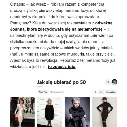
Ostatnio – jak wiesz – robiłam razem z kompetentną i
uroczą stylistką pierwszy etap metamorfozy, do której
nabór był w sierpniu, i do której was zapraszałam.
Pamiętasz? Kilka dni wcześniej rozmawiałam z
odważną
Joanną, która zdecydowała się na metamorfozę
– i
uśmiechnęłam się w duchu, gdy usłyszałam „nie wiem co
stylistka będzie miała do mojej szafy, ja nie mam – z
przeproszeniem oczywiście – takich worków jak ty miałaś
(ha!), u mnie są same pracowe mundurki, takie przy ciele”.
A jednak była to rewolucja. Reportaż z tej metamorfozy już
widziałaś, a jeśli nie,
to zobacz tutaj
.