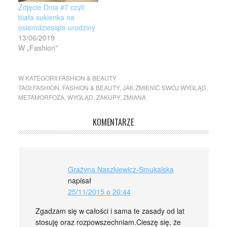
Zdjęcie Dnia #7 czyli
biała sukienka na
osiemdziesiąte urodziny
13/06/2019
W „Fashion"
W KATEGORII:
FASHION & BEAUTY
TAGI:
FASHION
,
FASHION & BEAUTY
,
JAK ZMIENIĆ SWÓJ WYGLĄD
,
METAMORFOZA
,
WYGLĄD
,
ZAKUPY
,
ZMIANA
KOMENTARZE
Grażyna Naszkiewicz-Smukalska
napisał
25/11/2015 o 20:44
Zgadzam się w całości i sama te zasady od lat
stosuję oraz rozpowszechniam.Cieszę się, że