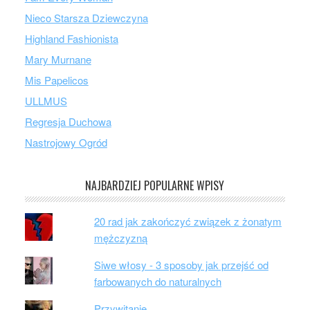
Nieco Starsza Dziewczyna
Highland Fashionista
Mary Murnane
Mis Papelicos
ULLMUS
Regresja Duchowa
Nastrojowy Ogród
NAJBARDZIEJ POPULARNE WPISY
20 rad jak zakończyć związek z żonatym
mężczyzną
Siwe włosy - 3 sposoby jak przejść od
farbowanych do naturalnych
Przywitanie