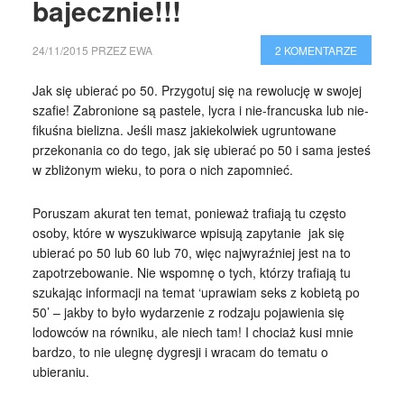
bajecznie!!!
24/11/2015
PRZEZ
EWA
2 KOMENTARZE
Jak się ubierać po 50. Przygotuj się na rewolucję w swojej
szafie! Zabronione są pastele, lycra i nie-francuska lub nie-
fikuśna bielizna. Jeśli masz jakiekolwiek ugruntowane
przekonania co do tego, jak się ubierać po 50 i sama jesteś
w zbliżonym wieku, to pora o nich zapomnieć.
Poruszam akurat ten temat, ponieważ trafiają tu często
osoby, które w wyszukiwarce wpisują zapytanie jak się
ubierać po 50 lub 60 lub 70, więc najwyraźniej jest na to
zapotrzebowanie. Nie wspomnę o tych, którzy trafiają tu
szukając informacji na temat ‘uprawiam seks z kobietą po
50’ – jakby to było wydarzenie z rodzaju pojawienia się
lodowców na równiku, ale niech tam! I chociaż kusi mnie
bardzo, to nie ulegnę dygresji i wracam do tematu o
ubieraniu.