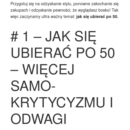
Przygotuj się na odzyskanie stylu, ponowne zakochanie się
zakupach i odzyskanie pewności, że wyglądasz bosko! Tak
więc zaczynamy ultra ważny temat:
jak się ubierać po 50.
# 1 – JAK SIĘ
UBIERAĆ PO 50
– WIĘCEJ
SAMO-
KRYTYCYZMU I
ODWAGI