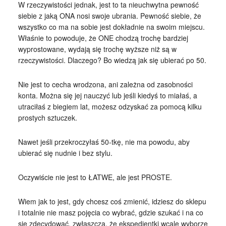
W rzeczywistości jednak, jest to ta nieuchwytna pewność
siebie z jaką ONA nosi swoje ubrania. Pewność siebie, że
wszystko co ma na sobie jest dokładnie na swoim miejscu.
Właśnie to powoduje, że ONE chodzą trochę bardziej
wyprostowane, wydają się trochę wyższe niż są w
rzeczywistości. Dlaczego? Bo wiedzą jak się ubierać po 50.
Nie jest to cecha wrodzona, ani zależna od zasobności
konta. Można się jej nauczyć lub jeśli kiedyś to miałaś, a
utraciłaś z biegiem lat, możesz odzyskać za pomocą kilku
prostych sztuczek.
Nawet jeśli przekroczyłaś 50-tkę, nie ma powodu, aby
ubierać się nudnie i bez stylu.
Oczywiście nie jest to ŁATWE, ale jest PROSTE.
Wiem jak to jest, gdy chcesz coś zmienić, idziesz do sklepu
i totalnie nie masz pojęcia co wybrać, gdzie szukać i na co
się zdecydować, zwłaszcza, że ekspedientki wcale wyborze