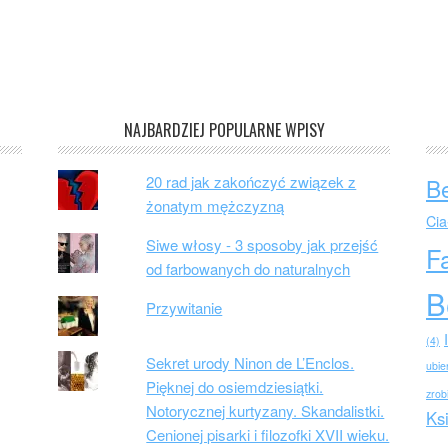
NAJBARDZIEJ POPULARNE WPISY
20 rad jak zakończyć związek z
B
żonatym mężczyzną
Cia
Siwe włosy - 3 sposoby jak przejść
F
od farbowanych do naturalnych
B
Przywitanie
(4)
Sekret urody Ninon de L’Enclos.
ubie
Pięknej do osiemdziesiątki.
zrob
Notorycznej kurtyzany. Skandalistki.
Ks
Cenionej pisarki i filozofki XVII wieku.