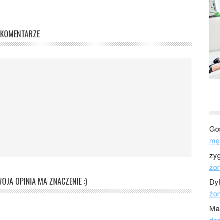
KOMENTARZE
Go
mę
zy
żo
OJA OPINIA MA ZNACZENIE :)
Dy
żo
Ma
dod