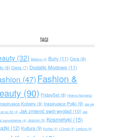
TAGI
eauty
(32)
Buty
(11)
Cera
(8)
Bielizna
(4)
Dodatki Modowe
(11)
ło
(8)
Dieta
(7)
Fashion &
ashion
(47)
eauty
(90)
FridaySet
(8)
Helena Norowicz
Inspirujące Polki
(9)
Inspirujące Kobiety
(8)
Jak się
Jak zmienić swój wygląd
(10)
rać po 50
(4)
Jak
Kosmetyki
(15)
Jeansy
(5)
ić samodzielnie
(4)
iążki
(12)
Kultura
(9)
Kurtka
(4)
L'Oreal
(4)
Lektura
(4)