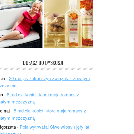
DOŁĄCZ DO DYSKUSJI
sia
-
20 rad jak zakończyć związek z żonatym
żczyzną
ga
-
8 rad dla kobiet, które mają romans z
natym mężczyzną
lemat
-
8 rad dla kobiet, które mają romans z
natym mężczyzną
łgorzata
-
Pola wytrwała! Siwe włosy ujęły lat i
ały pazura.