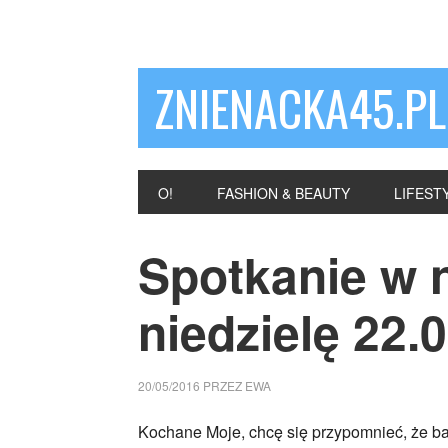
ZNIENACKA45.PL
O!
FASHION & BEAUTY
LIFEST
Spotkanie w n
niedzielę 22.
20/05/2016
PRZEZ
EWA
Kochane Moje, chcę się przypomnieć, że ba