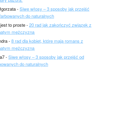
łgorzata
-
Siwe włosy – 3 sposoby jak przejść
farbowanych do naturalnych
 jest to proste
-
20 rad jak zakończyć związek z
natym mężczyzną
ndra
-
8 rad dla kobiet, które mają romans z
natym mężczyzną
a7
-
Siwe włosy – 3 sposoby jak przejść od
bowanych do naturalnych