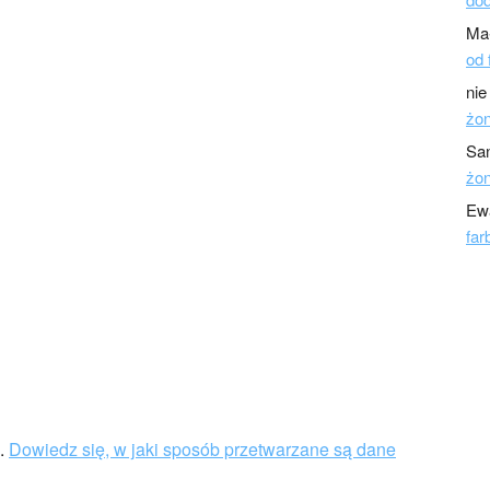
Ma
od 
nie
żo
Sa
żo
Ew
far
u.
Dowiedz się, w jaki sposób przetwarzane są dane