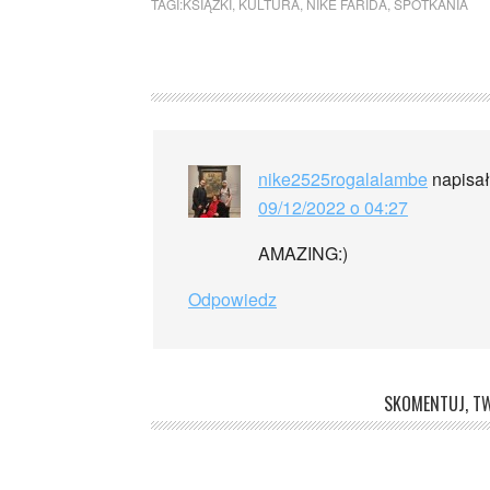
TAGI:
KSIĄŻKI
,
KULTURA
,
NIKE FARIDA
,
SPOTKANIA
nike2525rogalalambe
napisał
09/12/2022 o 04:27
AMAZING:)
Odpowiedz
SKOMENTUJ, TW