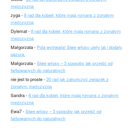
mężczyzną
zyga
-
8 rad dla kobiet, które mają romans z żonatym
mężczyzną
Dylemat
-
8 rad dla kobiet, które mają romans z żonatym
mężczyzną
Małgorzata
-
Pola wytrwała! Siwe włosy ujęły lat i dodały
pazura.
Małgorzata
-
Siwe włosy – 3 sposoby jak przejść od
farbowanych do naturalnych
nie jest to proste
-
20 rad jak zakończyć związek z
żonatym mężczyzną
Sandra
-
8 rad dla kobiet, które mają romans z żonatym
mężczyzną
Ewa7
-
Siwe włosy – 3 sposoby jak przejść od
farbowanych do naturalnych