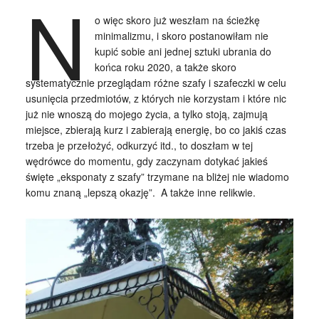
N
o więc skoro już weszłam na ścieżkę
minimalizmu, i skoro postanowiłam nie
kupić sobie ani jednej sztuki ubrania do
końca roku 2020, a także skoro
systematycznie przeglądam różne szafy i szafeczki w celu
usunięcia przedmiotów, z których nie korzystam i które nic
już nie wnoszą do mojego życia, a tylko stoją, zajmują
miejsce, zbierają kurz i zabierają energię, bo co jakiś czas
trzeba je przełożyć, odkurzyć itd., to doszłam w tej
wędrówce do momentu, gdy zaczynam dotykać jakieś
święte „eksponaty z szafy” trzymane na bliżej nie wiadomo
komu znaną „lepszą okazję”. A także inne relikwie.