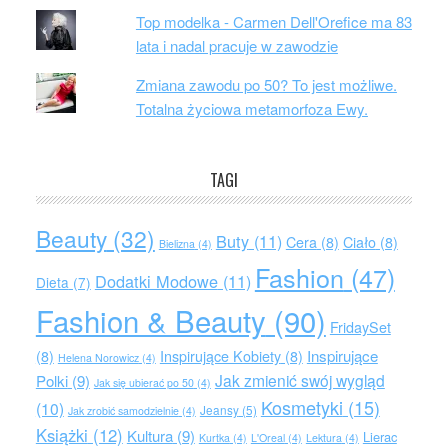
Top modelka - Carmen Dell'Orefice ma 83
lata i nadal pracuje w zawodzie
Zmiana zawodu po 50? To jest możliwe.
Totalna życiowa metamorfoza Ewy.
TAGI
Beauty
(32)
Buty
(11)
Cera
(8)
Ciało
(8)
Bielizna
(4)
Fashion
(47)
Dodatki Modowe
(11)
Dieta
(7)
Fashion & Beauty
(90)
FridaySet
Inspirujące
(8)
Inspirujące Kobiety
(8)
Helena Norowicz
(4)
Jak zmienić swój wygląd
Polki
(9)
Jak się ubierać po 50
(4)
Kosmetyki
(15)
(10)
Jeansy
(5)
Jak zrobić samodzielnie
(4)
Książki
(12)
Kultura
(9)
Lierac
Kurtka
(4)
L'Oreal
(4)
Lektura
(4)