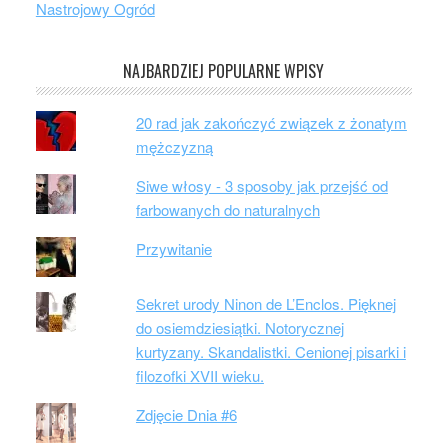
Nastrojowy Ogród
NAJBARDZIEJ POPULARNE WPISY
20 rad jak zakończyć związek z żonatym
mężczyzną
Siwe włosy - 3 sposoby jak przejść od
farbowanych do naturalnych
Przywitanie
Sekret urody Ninon de L’Enclos. Pięknej
do osiemdziesiątki. Notorycznej
kurtyzany. Skandalistki. Cenionej pisarki i
filozofki XVII wieku.
Zdjęcie Dnia #6