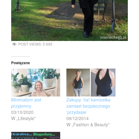
POST VIEWS:
5 695
Powiązane
Minimalizm jest
Zakupy: ha! kamizelka
przyjemny
zamiast bezpiecznego
03/10/2020
‘przydasie’
W „Lifestyle"
09/12/2014
W „Fashion & Beauty"