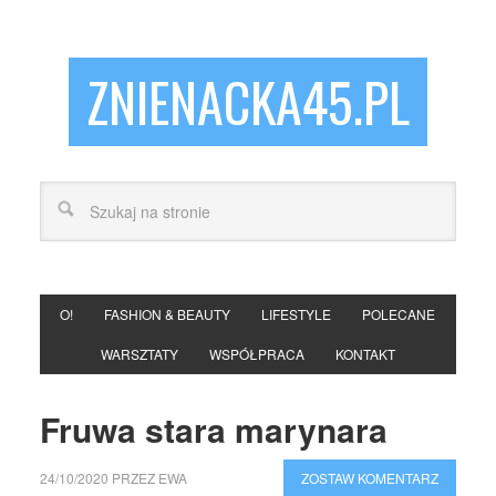
ZNIENACKA45.PL
O!
FASHION & BEAUTY
LIFESTYLE
POLECANE
WARSZTATY
WSPÓŁPRACA
KONTAKT
Fruwa stara marynara
24/10/2020
PRZEZ
EWA
ZOSTAW KOMENTARZ