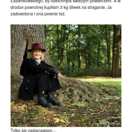
Łazienkowskiego, by odetchnęła świeżym powietrzem. A w
drodze powrotnej kupiłam 3 kg śliwek na straganie. Ja
zadowolona i ona pewnie też.
Tylko się zastanawiam…