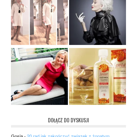
DOŁĄCZ DO DYSKUSJI
Gosia
-
20 rad jak zakończyć związek z żonatym