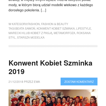
mody, w którym biorą udział modelki wiekowo z każdego
dorosłego pokolenia. […]
W KATEGORII:
FASHION
,
FASHION & BEAUTY
TAGI:
BEATA SAWOŃ
,
KONWENT KOBIET SZMINKA
,
LIFESTYLE
,
MARECKI KLUB KOBIET Z PASJĄ
,
METAMORFOZA
,
ROKSANA
STYL
,
STARSZA MODELKA
Konwent Kobiet Szminka
2019
21/12/2018
PRZEZ
EWA
ZOSTAW KOMENTARZ