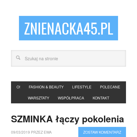
ZNIENACKA45.PL
O!
FASHION & BEAUTY
LIFESTYLE
POLECANE
WARSZTATY
WSPÓŁPRACA
KONTAKT
SZMINKA łączy pokolenia
09/03/2019
PRZEZ
EWA
ZOSTAW KOMENTARZ