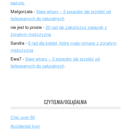
pazura.
Małgorzata
-
Siwe włosy – 3 sposoby jak przejść od
farbowanych do naturalnych
nie jest to proste
-
20 rad jak zakończyć związek z
żonatym mężczyzną
Sandra
-
8 rad dla kobiet, które mają romans z żonatym
mężczyzną
Ewa7
-
Siwe włosy – 3 sposoby jak przejść od
farbowanych do naturalnych
CZYTELNIA/OGLĄDALNIA
Chic over 50
Accidental Icon