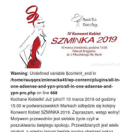
Warning
: Undefined variable $content_end in
/home/rauqqex/znienacka45/wp-content/plugins/all-in-
one-adsense-and-ypn-pro/all-in-one-adsense-and-
ypn-pro.php
on line
668
Kochane Kobietki! Już jutro!!! 10 marca 2019 od godziny
15.00 w podwarszawskich Markach odbędzie się kolejny
Konwent Kobiet SZMINKA 2019. Zapraszam, wstęp wolny!
Motywem przewodnim jest sielskie życie czyli w
poszukiwaniu świętego spokoju. Przewidzianych jest wiele
atrakcji, a między innymi będzie można obejrzeć pokaz