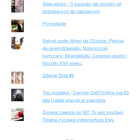
Siwe włosy - 3 sposoby jak przejść od
farbowanych do naturalnych
Przywitanie
Sekret urody Ninon de L’Enclos. Pięknej
do osiemdziesiątki. Notorycznej
kurtyzany. Skandalistki. Cenionej pisarki i
filozofki XVII wieku.
Zdjęcie Dnia #6
Top modelka - Carmen Dell'Orefice ma 83
lata i nadal pracuje w zawodzie
Zmiana zawodu po 50? To jest możliwe.
Totalna życiowa metamorfoza Ewy.