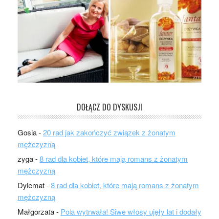
DOŁĄCZ DO DYSKUSJI
Gosia
-
20 rad jak zakończyć związek z żonatym
mężczyzną
zyga
-
8 rad dla kobiet, które mają romans z żonatym
mężczyzną
Dylemat
-
8 rad dla kobiet, które mają romans z żonatym
mężczyzną
Małgorzata
-
Pola wytrwała! Siwe włosy ujęły lat i dodały