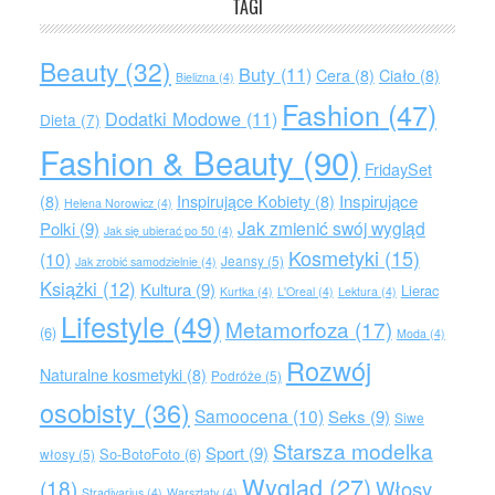
TAGI
Beauty
(32)
Buty
(11)
Cera
(8)
Ciało
(8)
Bielizna
(4)
Fashion
(47)
Dodatki Modowe
(11)
Dieta
(7)
Fashion & Beauty
(90)
FridaySet
Inspirujące
(8)
Inspirujące Kobiety
(8)
Helena Norowicz
(4)
Jak zmienić swój wygląd
Polki
(9)
Jak się ubierać po 50
(4)
Kosmetyki
(15)
(10)
Jeansy
(5)
Jak zrobić samodzielnie
(4)
Książki
(12)
Kultura
(9)
Lierac
Kurtka
(4)
L'Oreal
(4)
Lektura
(4)
Lifestyle
(49)
Metamorfoza
(17)
(6)
Moda
(4)
Rozwój
Naturalne kosmetyki
(8)
Podróże
(5)
osobisty
(36)
Samoocena
(10)
Seks
(9)
Siwe
Starsza modelka
Sport
(9)
So-BotoFoto
(6)
włosy
(5)
Wygląd
(27)
(18)
Włosy
Stradivarius
(4)
Warsztaty
(4)