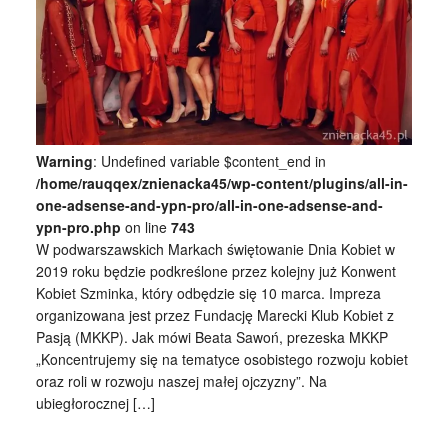
Warning
: Undefined variable $content_end in
/home/rauqqex/znienacka45/wp-content/plugins/all-in-
one-adsense-and-ypn-pro/all-in-one-adsense-and-
ypn-pro.php
on line
743
W podwarszawskich Markach świętowanie Dnia Kobiet w
2019 roku będzie podkreślone przez kolejny już Konwent
Kobiet Szminka, który odbędzie się 10 marca. Impreza
organizowana jest przez Fundację Marecki Klub Kobiet z
Pasją (MKKP). Jak mówi Beata Sawoń, prezeska MKKP
„Koncentrujemy się na tematyce osobistego rozwoju kobiet
oraz roli w rozwoju naszej małej ojczyzny”. Na
ubiegłorocznej […]