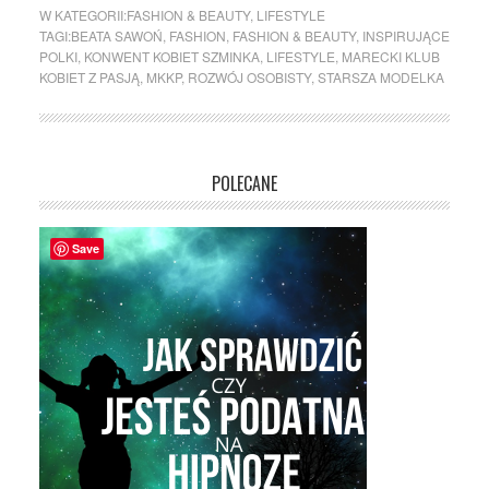
W KATEGORII:
FASHION & BEAUTY
,
LIFESTYLE
TAGI:
BEATA SAWOŃ
,
FASHION
,
FASHION & BEAUTY
,
INSPIRUJĄCE
POLKI
,
KONWENT KOBIET SZMINKA
,
LIFESTYLE
,
MARECKI KLUB
KOBIET Z PASJĄ
,
MKKP
,
ROZWÓJ OSOBISTY
,
STARSZA MODELKA
POLECANE
Save