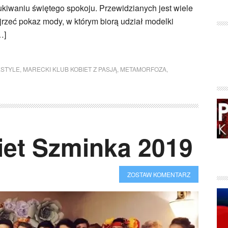
zukiwaniu świętego spokoju. Przewidzianych jest wiele
jrzeć pokaz mody, w którym biorą udział modelki
…]
ESTYLE
,
MARECKI KLUB KOBIET Z PASJĄ
,
METAMORFOZA
,
et Szminka 2019
ZOSTAW KOMENTARZ