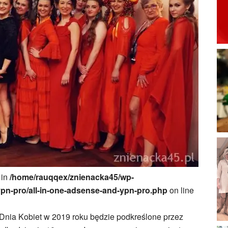
 in
/home/rauqqex/znienacka45/wp-
ypn-pro/all-in-one-adsense-and-ypn-pro.php
on line
nia Kobiet w 2019 roku będzie podkreślone przez