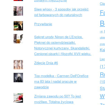
Cia
Siwe włosy - 3 sposoby jak przejść
F
od farbowanych do naturalnych
B
Przywitanie
(4)
Sekret urody Ninon de L’Enclos.
ubie
Pięknej do osiemdziesiątki.
zrob
Notorycznej kurtyzany. Skandalistki.
Ks
Cenionej pisarki i filozofki XVII wieku.
Lie
Zdjęcie Dnia #6
(1
R
Top modelka - Carmen Dell'Orefice
ma 83 lata i nadal pracuje w
(10
zawodzie
St
W
Zmiana zawodu po 50? To jest
możliwe. Totalna życiowa
Za