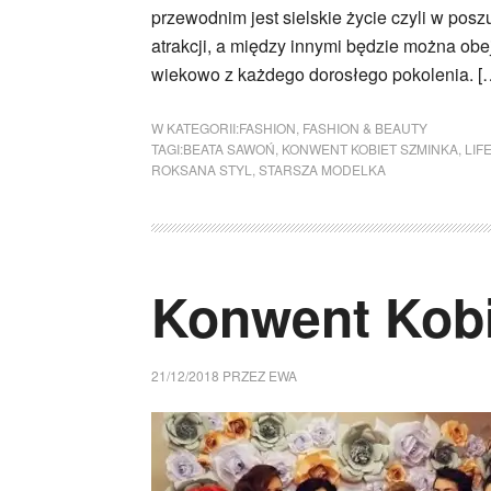
przewodnim jest sielskie życie czyli w pos
atrakcji, a między innymi będzie można obe
wiekowo z każdego dorosłego pokolenia. [
W KATEGORII:
FASHION
,
FASHION & BEAUTY
TAGI:
BEATA SAWOŃ
,
KONWENT KOBIET SZMINKA
,
LIF
ROKSANA STYL
,
STARSZA MODELKA
Konwent Kobi
21/12/2018
PRZEZ
EWA