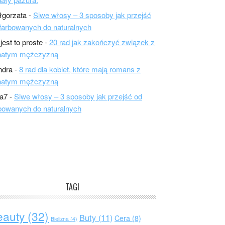
łgorzata
-
Siwe włosy – 3 sposoby jak przejść
farbowanych do naturalnych
 jest to proste
-
20 rad jak zakończyć związek z
natym mężczyzną
ndra
-
8 rad dla kobiet, które mają romans z
natym mężczyzną
a7
-
Siwe włosy – 3 sposoby jak przejść od
bowanych do naturalnych
TAGI
eauty
(32)
Buty
(11)
Cera
(8)
Bielizna
(4)