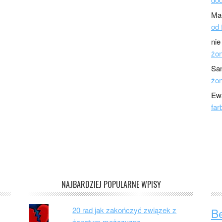
Ma
od 
nie
żo
Sa
żo
Ew
far
NAJBARDZIEJ POPULARNE WPISY
20 rad jak zakończyć związek z
B
żonatym mężczyzną