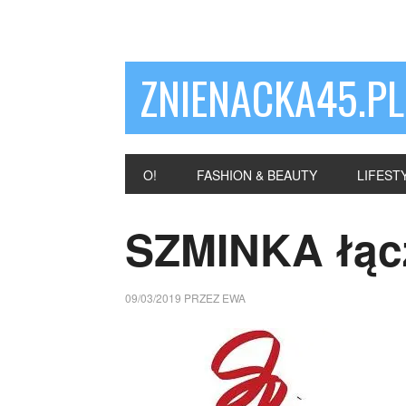
ZNIENACKA45.PL
O!
FASHION & BEAUTY
LIFEST
SZMINKA łącz
09/03/2019
PRZEZ
EWA