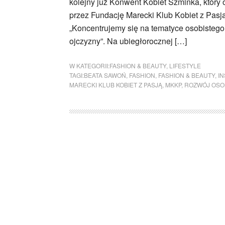
kolejny już Konwent Kobiet Szminka, który
przez Fundację Marecki Klub Kobiet z Pa
„Koncentrujemy się na tematyce osobistego 
ojczyzny”. Na ubiegłorocznej […]
W KATEGORII:
FASHION & BEAUTY
,
LIFESTYLE
TAGI:
BEATA SAWOŃ
,
FASHION
,
FASHION & BEAUTY
,
IN
MARECKI KLUB KOBIET Z PASJĄ
,
MKKP
,
ROZWÓJ OSO