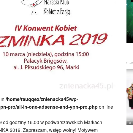
 in
/home/rauqqex/znienacka45/wp-
ypn-pro/all-in-one-adsense-and-ypn-pro.php
on line
019 od godziny 15.00 w podwarszawskich Markach
INKA 2019. Zapraszam, wstęp wolny! Motywem