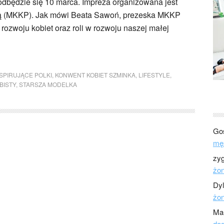
 odbędzie się 10 marca. Impreza organizowana jest
sją (MKKP). Jak mówi Beata Sawoń, prezeska MKKP
rozwoju kobiet oraz roli w rozwoju naszej małej
SPIRUJĄCE POLKI
,
KONWENT KOBIET SZMINKA
,
LIFESTYLE
,
BISTY
,
STARSZA MODELKA
Go
mę
zy
żo
Dy
żo
Ma
dod