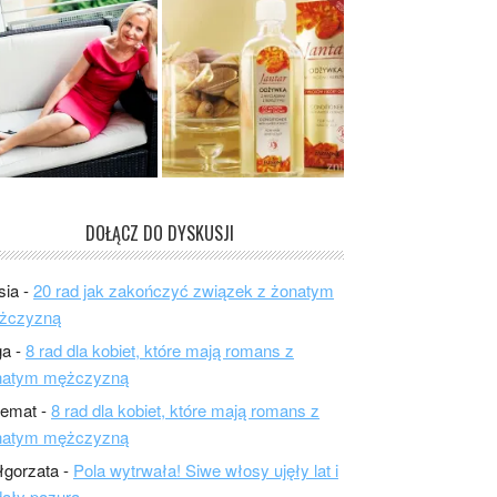
DOŁĄCZ DO DYSKUSJI
sia
-
20 rad jak zakończyć związek z żonatym
żczyzną
ga
-
8 rad dla kobiet, które mają romans z
natym mężczyzną
lemat
-
8 rad dla kobiet, które mają romans z
natym mężczyzną
łgorzata
-
Pola wytrwała! Siwe włosy ujęły lat i
ały pazura.