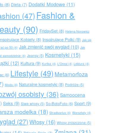
Dodatki Modowe
(11)
ło
(8)
Dieta
(7)
Fashion &
ashion
(47)
eauty
(90)
FridaySet
(8)
Helena Norowicz
Inspirujące Polki
(9)
Inspirujące Kobiety
(8)
Jak się
Jak zmienić swój wygląd
(10)
rać po 50
(4)
Jak
Kosmetyki
(15)
Jeansy
(5)
ić samodzielnie
(4)
iążki
(12)
Kultura
(9)
Kurtka
(4)
L'Oreal
(4)
Lektura
(4)
Lifestyle
(49)
Metamorfoza
rac
(6)
7)
Naturalne kosmetyki
(8)
Podróże
(5)
Moda
(4)
ozwój osobisty
(36)
Samoocena
)
Seks
(9)
Sport
(9)
So-BotoFoto
(6)
Siwe włosy
(5)
arsza modelka
(18)
Stradivarius
(4)
Warsztaty
(4)
ygląd
(27)
Włosy
(16)
Włosy zniszczone
(5)
Zmiana
(31)
kupy
(14)