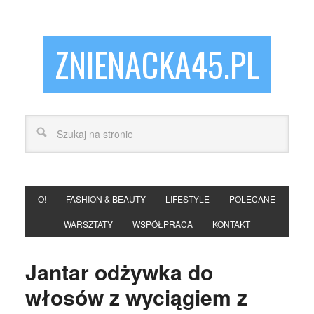
ZNIENACKA45.PL
O!
FASHION & BEAUTY
LIFESTYLE
POLECANE
WARSZTATY
WSPÓŁPRACA
KONTAKT
Jantar odżywka do
włosów z wyciągiem z