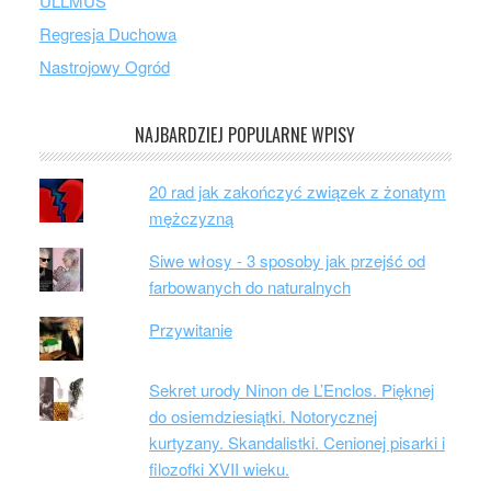
ULLMUS
Regresja Duchowa
Nastrojowy Ogród
NAJBARDZIEJ POPULARNE WPISY
20 rad jak zakończyć związek z żonatym
mężczyzną
Siwe włosy - 3 sposoby jak przejść od
farbowanych do naturalnych
Przywitanie
Sekret urody Ninon de L’Enclos. Pięknej
do osiemdziesiątki. Notorycznej
kurtyzany. Skandalistki. Cenionej pisarki i
filozofki XVII wieku.