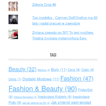
Zdjęcie Dnia #6
Top modelka - Carmen Dell'Orefice ma 83
lata i nadal pracuje w zawodzie
Zmiana zawodu po 50? To jest możliwe.
Totalna życiowa metamorfoza Ewy.
TAGI
Beauty
(32)
Buty
(11)
Cera
(8)
Ciało
(8)
Bielizna
(4)
Fashion
(47)
Dodatki Modowe
(11)
Dieta
(7)
Fashion & Beauty
(90)
FridaySet
Inspirujące
(8)
Inspirujące Kobiety
(8)
Helena Norowicz
(4)
Jak zmienić swój wygląd
Polki
(9)
Jak się ubierać po 50
(4)