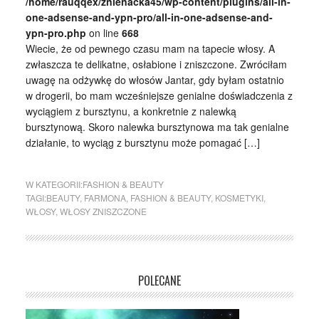
/home/rauqqex/znienacka45/wp-content/plugins/all-in-
one-adsense-and-ypn-pro/all-in-one-adsense-and-
ypn-pro.php
on line
668
Wiecie, że od pewnego czasu mam na tapecie włosy. A
zwłaszcza te delikatne, osłabione i zniszczone. Zwróciłam
uwagę na odżywkę do włosów Jantar, gdy byłam ostatnio
w drogerii, bo mam wcześniejsze genialne doświadczenia z
wyciągiem z bursztynu, a konkretnie z nalewką
bursztynową. Skoro nalewka bursztynowa ma tak genialne
działanie, to wyciąg z bursztynu może pomagać […]
W KATEGORII:
FASHION & BEAUTY
TAGI:
BEAUTY
,
FARMONA
,
FASHION & BEAUTY
,
KOSMETYKI
,
WŁOSY
,
WŁOSY ZNISZCZONE
POLECANE