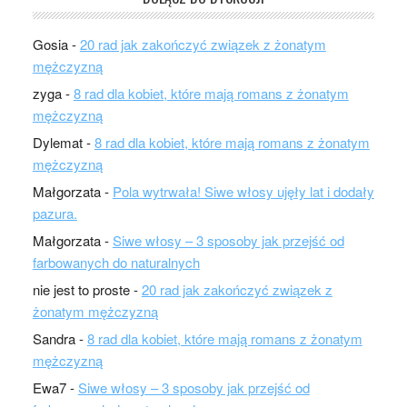
Gosia
-
20 rad jak zakończyć związek z żonatym
mężczyzną
zyga
-
8 rad dla kobiet, które mają romans z żonatym
mężczyzną
Dylemat
-
8 rad dla kobiet, które mają romans z żonatym
mężczyzną
Małgorzata
-
Pola wytrwała! Siwe włosy ujęły lat i dodały
pazura.
Małgorzata
-
Siwe włosy – 3 sposoby jak przejść od
farbowanych do naturalnych
nie jest to proste
-
20 rad jak zakończyć związek z
żonatym mężczyzną
Sandra
-
8 rad dla kobiet, które mają romans z żonatym
mężczyzną
Ewa7
-
Siwe włosy – 3 sposoby jak przejść od