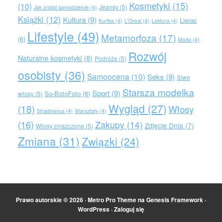
Kosmetyki
(15)
(10)
Jeansy
(5)
Jak zrobić samodzielnie
(4)
Książki
(12)
Kultura
(9)
Lierac
Kurtka
(4)
L'Oreal
(4)
Lektura
(4)
Lifestyle
(49)
Metamorfoza
(17)
(6)
Moda
(4)
Rozwój
Naturalne kosmetyki
(8)
Podróże
(5)
osobisty
(36)
Samoocena
(10)
Seks
(9)
Siwe
Starsza modelka
Sport
(9)
So-BotoFoto
(6)
włosy
(5)
Wygląd
(27)
(18)
Włosy
Stradivarius
(4)
Warsztaty
(4)
(16)
Zakupy
(14)
Zdjęcie Dnia
(7)
Włosy zniszczone
(5)
Zmiana
(31)
Związki
(24)
Prawo autorskie © 2026 ·
Metro Pro Theme
na
Genesis Framework
·
WordPress
·
Zaloguj się