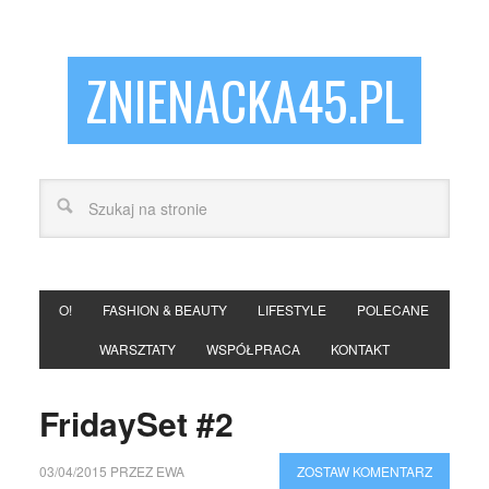
ZNIENACKA45.PL
O!
FASHION & BEAUTY
LIFESTYLE
POLECANE
WARSZTATY
WSPÓŁPRACA
KONTAKT
FridaySet #2
03/04/2015
PRZEZ
EWA
ZOSTAW KOMENTARZ