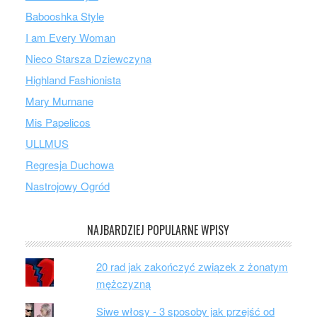
Babooshka Style
I am Every Woman
Nieco Starsza Dziewczyna
Highland Fashionista
Mary Murnane
Mis Papelicos
ULLMUS
Regresja Duchowa
Nastrojowy Ogród
NAJBARDZIEJ POPULARNE WPISY
20 rad jak zakończyć związek z żonatym
mężczyzną
Siwe włosy - 3 sposoby jak przejść od