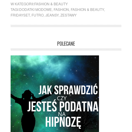
W KATEGORII:
FASHION & BEAUTY
TAGI:
DODATKI MODOWE
,
FASHION
,
FASHION & BEAUTY
,
FRIDAYSET
,
FUTRO
,
JEANSY
,
ZESTAWY
POLECANE