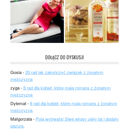
DOŁĄCZ DO DYSKUSJI
Gosia
-
20 rad jak zakończyć związek z żonatym
mężczyzną
zyga
-
8 rad dla kobiet, które mają romans z żonatym
mężczyzną
Dylemat
-
8 rad dla kobiet, które mają romans z żonatym
mężczyzną
Małgorzata
-
Pola wytrwała! Siwe włosy ujęły lat i dodały
pazura.