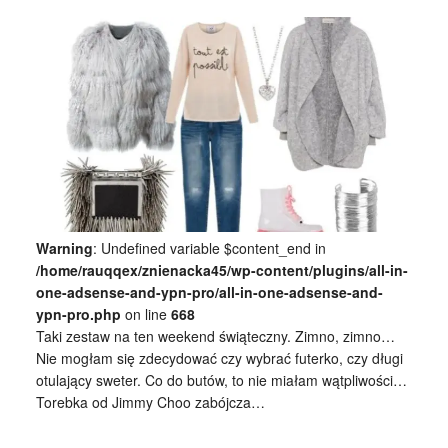
Warning
: Undefined variable $content_end in
/home/rauqqex/znienacka45/wp-content/plugins/all-in-
one-adsense-and-ypn-pro/all-in-one-adsense-and-
ypn-pro.php
on line
668
Taki zestaw na ten weekend świąteczny. Zimno, zimno…
Nie mogłam się zdecydować czy wybrać futerko, czy długi
otulający sweter. Co do butów, to nie miałam wątpliwości…
Torebka od Jimmy Choo zabójcza…