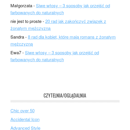
Małgorzata
-
Siwe włosy – 3 sposoby jak przejść od
farbowanych do naturalnych
nie jest to proste
-
20 rad jak zakończyć związek z
żonatym mężczyzną
Sandra
-
8 rad dla kobiet, które mają romans z żonatym
mężczyzną
Ewa7
-
Siwe włosy – 3 sposoby jak przejść od
farbowanych do naturalnych
CZYTELNIA/OGLĄDALNIA
Chic over 50
Accidental Icon
Advanced Style