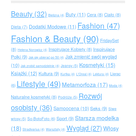
Beauty
(32)
Buty
(11)
Cera
(8)
Ciało
(8)
Bielizna
(4)
Fashion
(47)
Dodatki Modowe
(11)
Dieta
(7)
Fashion & Beauty
(90)
FridaySet
Inspirujące
(8)
Inspirujące Kobiety
(8)
Helena Norowicz
(4)
Jak zmienić swój wygląd
Polki
(9)
Jak się ubierać po 50
(4)
Kosmetyki
(15)
(10)
Jeansy
(5)
Jak zrobić samodzielnie
(4)
Książki
(12)
Kultura
(9)
Lierac
Kurtka
(4)
L'Oreal
(4)
Lektura
(4)
Lifestyle
(49)
Metamorfoza
(17)
(6)
Moda
(4)
Rozwój
Naturalne kosmetyki
(8)
Podróże
(5)
osobisty
(36)
Samoocena
(10)
Seks
(9)
Siwe
Starsza modelka
Sport
(9)
So-BotoFoto
(6)
włosy
(5)
Wygląd
(27)
(18)
Włosy
Stradivarius
(4)
Warsztaty
(4)