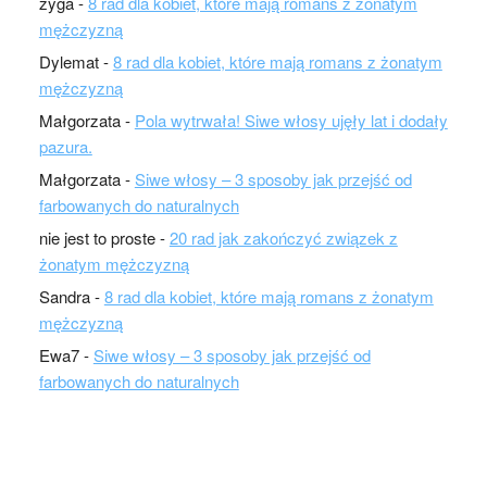
zyga
-
8 rad dla kobiet, które mają romans z żonatym
mężczyzną
Dylemat
-
8 rad dla kobiet, które mają romans z żonatym
mężczyzną
Małgorzata
-
Pola wytrwała! Siwe włosy ujęły lat i dodały
pazura.
Małgorzata
-
Siwe włosy – 3 sposoby jak przejść od
farbowanych do naturalnych
nie jest to proste
-
20 rad jak zakończyć związek z
żonatym mężczyzną
Sandra
-
8 rad dla kobiet, które mają romans z żonatym
mężczyzną
Ewa7
-
Siwe włosy – 3 sposoby jak przejść od
farbowanych do naturalnych