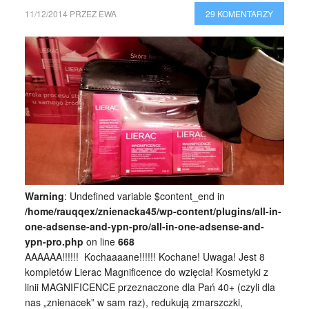
11/12/2014
PRZEZ
EWA
29 KOMENTARZY
Warning
: Undefined variable $content_end in
/home/rauqqex/znienacka45/wp-content/plugins/all-in-
one-adsense-and-ypn-pro/all-in-one-adsense-and-
ypn-pro.php
on line
668
AAAAAA!!!!!! Kochaaaane!!!!!! Kochane! Uwaga! Jest 8
kompletów Lierac Magnificence do wzięcia! Kosmetyki z
linii MAGNIFICENCE przeznaczone dla Pań 40+ (czyli dla
nas „znienacek” w sam raz), redukują zmarszczki,