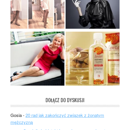
DOŁĄCZ DO DYSKUSJI
Gosia
-
20 rad jak zakończyć związek z żonatym
mężczyzną