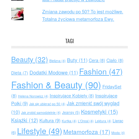
Zmiana zawodu po 50? To jest możliwe.
Totalna życiowa metamorfoza Ewy.
TAGI
Beauty
(32)
Buty
(11)
Cera
(8)
Ciało
(8)
Bielizna
(4)
Fashion
(47)
Dodatki Modowe
(11)
Dieta
(7)
Fashion & Beauty
(90)
FridaySet
Inspirujące
(8)
Inspirujące Kobiety
(8)
Helena Norowicz
(4)
Jak zmienić swój wygląd
Polki
(9)
Jak się ubierać po 50
(4)
Kosmetyki
(15)
(10)
Jeansy
(5)
Jak zrobić samodzielnie
(4)
Książki
(12)
Kultura
(9)
Lierac
Kurtka
(4)
L'Oreal
(4)
Lektura
(4)
Lifestyle
(49)
Metamorfoza
(17)
(6)
Moda
(4)