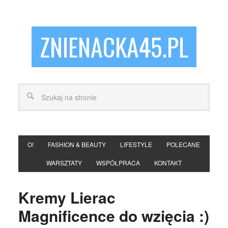
ZNIENACKA45.PL
O!
FASHION & BEAUTY
LIFESTYLE
POLECANE
WARSZTATY
WSPÓŁPRACA
KONTAKT
Kremy Lierac
Magnificence do wzięcia :)