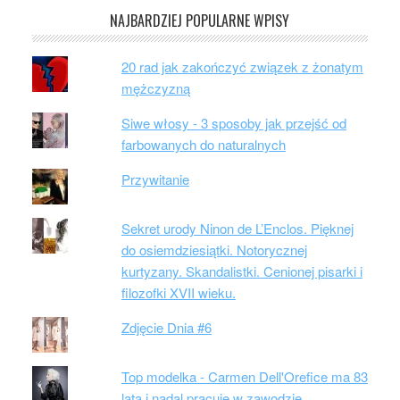
NAJBARDZIEJ POPULARNE WPISY
20 rad jak zakończyć związek z żonatym
mężczyzną
Siwe włosy - 3 sposoby jak przejść od
farbowanych do naturalnych
Przywitanie
Sekret urody Ninon de L’Enclos. Pięknej
do osiemdziesiątki. Notorycznej
kurtyzany. Skandalistki. Cenionej pisarki i
filozofki XVII wieku.
Zdjęcie Dnia #6
Top modelka - Carmen Dell'Orefice ma 83
lata i nadal pracuje w zawodzie