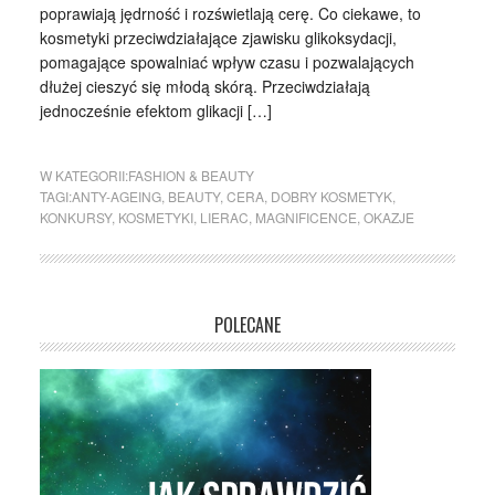
poprawiają jędrność i rozświetlają cerę. Co ciekawe, to
kosmetyki przeciwdziałające zjawisku glikoksydacji,
pomagające spowalniać wpływ czasu i pozwalających
dłużej cieszyć się młodą skórą. Przeciwdziałają
jednocześnie efektom glikacji […]
W KATEGORII:
FASHION & BEAUTY
TAGI:
ANTY-AGEING
,
BEAUTY
,
CERA
,
DOBRY KOSMETYK
,
KONKURSY
,
KOSMETYKI
,
LIERAC
,
MAGNIFICENCE
,
OKAZJE
POLECANE