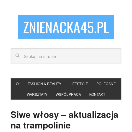
ZNIENACKA45.PL
O!
FASHION & BEAUTY
LIFESTYLE
POLECANE
WARSZTATY
WSPÓŁPRACA
KONTAKT
Siwe włosy – aktualizacja
na trampolinie