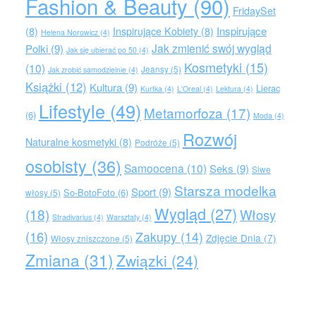
Fashion & Beauty
(90)
FridaySet
Inspirujące
(8)
Inspirujące Kobiety
(8)
Helena Norowicz
(4)
Jak zmienić swój wygląd
Polki
(9)
Jak się ubierać po 50
(4)
Kosmetyki
(15)
(10)
Jeansy
(5)
Jak zrobić samodzielnie
(4)
Książki
(12)
Kultura
(9)
Lierac
Kurtka
(4)
L'Oreal
(4)
Lektura
(4)
Lifestyle
(49)
Metamorfoza
(17)
(6)
Moda
(4)
Rozwój
Naturalne kosmetyki
(8)
Podróże
(5)
osobisty
(36)
Samoocena
(10)
Seks
(9)
Siwe
Starsza modelka
Sport
(9)
So-BotoFoto
(6)
włosy
(5)
Wygląd
(27)
(18)
Włosy
Stradivarius
(4)
Warsztaty
(4)
(16)
Zakupy
(14)
Zdjęcie Dnia
(7)
Włosy zniszczone
(5)
Zmiana
(31)
Związki
(24)