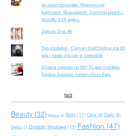
do osiemdziesiątki. Notorycznej
kurtyzany. Skandalistki. Cenionej pisarki i
filozofki XVII wieku.
Zdjęcie Dnia #6
Top modelka - Carmen Dell'Orefice ma 83
lata i nadal pracuje w zawodzie
Zmiana zawodu po 50? To jest możliwe.
Totalna życiowa metamorfoza Ewy.
TAGI
Beauty
(32)
Buty
(11)
Cera
(8)
Ciało
(8)
Bielizna
(4)
Fashion
(47)
Dodatki Modowe
(11)
Dieta
(7)