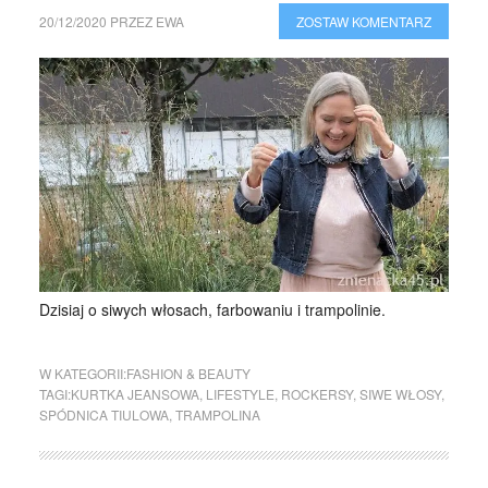
20/12/2020
PRZEZ
EWA
ZOSTAW KOMENTARZ
Dzisiaj o siwych włosach, farbowaniu i trampolinie.
W KATEGORII:
FASHION & BEAUTY
TAGI:
KURTKA JEANSOWA
,
LIFESTYLE
,
ROCKERSY
,
SIWE WŁOSY
,
SPÓDNICA TIULOWA
,
TRAMPOLINA