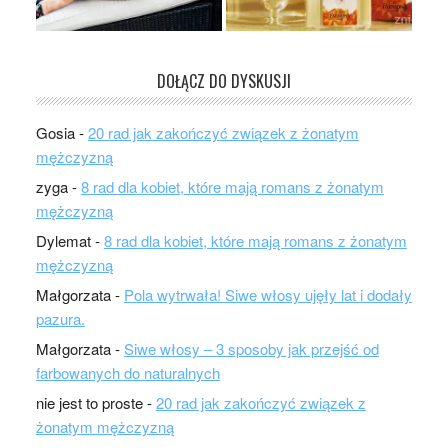
DOŁĄCZ DO DYSKUSJI
Gosia
-
20 rad jak zakończyć związek z żonatym
mężczyzną
zyga
-
8 rad dla kobiet, które mają romans z żonatym
mężczyzną
Dylemat
-
8 rad dla kobiet, które mają romans z żonatym
mężczyzną
Małgorzata
-
Pola wytrwała! Siwe włosy ujęły lat i dodały
pazura.
Małgorzata
-
Siwe włosy – 3 sposoby jak przejść od
farbowanych do naturalnych
nie jest to proste
-
20 rad jak zakończyć związek z
żonatym mężczyzną