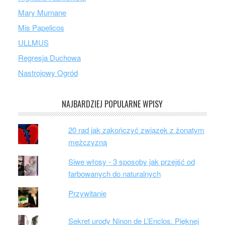
Mary Murnane
Mis Papelicos
ULLMUS
Regresja Duchowa
Nastrojowy Ogród
NAJBARDZIEJ POPULARNE WPISY
20 rad jak zakończyć związek z żonatym
mężczyzną
Siwe włosy - 3 sposoby jak przejść od
farbowanych do naturalnych
Przywitanie
Sekret urody Ninon de L’Enclos. Pięknej