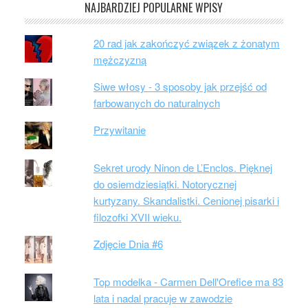
NAJBARDZIEJ POPULARNE WPISY
20 rad jak zakończyć związek z żonatym
mężczyzną
Siwe włosy - 3 sposoby jak przejść od
farbowanych do naturalnych
Przywitanie
Sekret urody Ninon de L’Enclos. Pięknej
do osiemdziesiątki. Notorycznej
kurtyzany. Skandalistki. Cenionej pisarki i
filozofki XVII wieku.
Zdjęcie Dnia #6
Top modelka - Carmen Dell'Orefice ma 83
lata i nadal pracuje w zawodzie