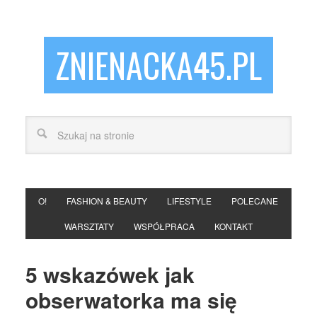
ZNIENACKA45.PL
O!
FASHION & BEAUTY
LIFESTYLE
POLECANE
WARSZTATY
WSPÓŁPRACA
KONTAKT
5 wskazówek jak
obserwatorka ma się