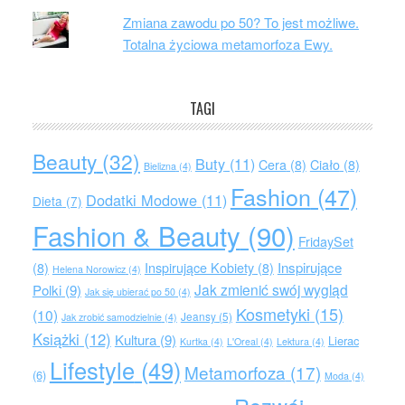
Zmiana zawodu po 50? To jest możliwe.
Totalna życiowa metamorfoza Ewy.
TAGI
Beauty
(32)
Buty
(11)
Cera
(8)
Ciało
(8)
Bielizna
(4)
Fashion
(47)
Dodatki Modowe
(11)
Dieta
(7)
Fashion & Beauty
(90)
FridaySet
Inspirujące
(8)
Inspirujące Kobiety
(8)
Helena Norowicz
(4)
Jak zmienić swój wygląd
Polki
(9)
Jak się ubierać po 50
(4)
Kosmetyki
(15)
(10)
Jeansy
(5)
Jak zrobić samodzielnie
(4)
Książki
(12)
Kultura
(9)
Lierac
Kurtka
(4)
L'Oreal
(4)
Lektura
(4)
Lifestyle
(49)
Metamorfoza
(17)
(6)
Moda
(4)