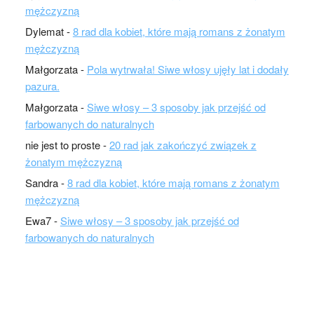
mężczyzną
Dylemat
-
8 rad dla kobiet, które mają romans z żonatym
mężczyzną
Małgorzata
-
Pola wytrwała! Siwe włosy ujęły lat i dodały
pazura.
Małgorzata
-
Siwe włosy – 3 sposoby jak przejść od
farbowanych do naturalnych
nie jest to proste
-
20 rad jak zakończyć związek z
żonatym mężczyzną
Sandra
-
8 rad dla kobiet, które mają romans z żonatym
mężczyzną
Ewa7
-
Siwe włosy – 3 sposoby jak przejść od
farbowanych do naturalnych