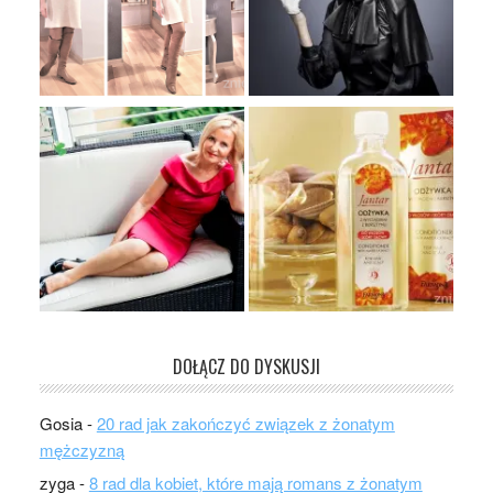
DOŁĄCZ DO DYSKUSJI
Gosia
-
20 rad jak zakończyć związek z żonatym
mężczyzną
zyga
-
8 rad dla kobiet, które mają romans z żonatym