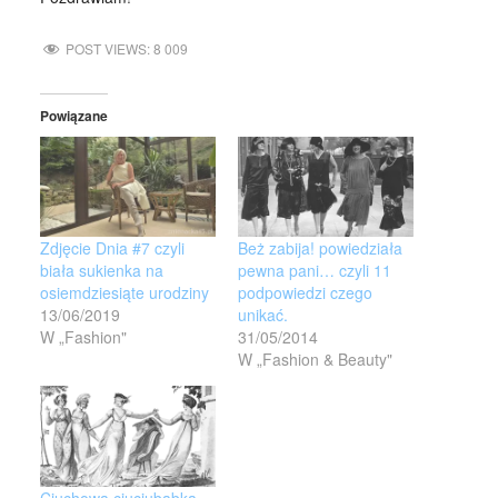
POST VIEWS:
8 009
Powiązane
Zdjęcie Dnia #7 czyli
Beż zabija! powiedziała
biała sukienka na
pewna pani… czyli 11
osiemdziesiąte urodziny
podpowiedzi czego
13/06/2019
unikać.
W „Fashion"
31/05/2014
W „Fashion & Beauty"
Ciuchowa ciuciubabka