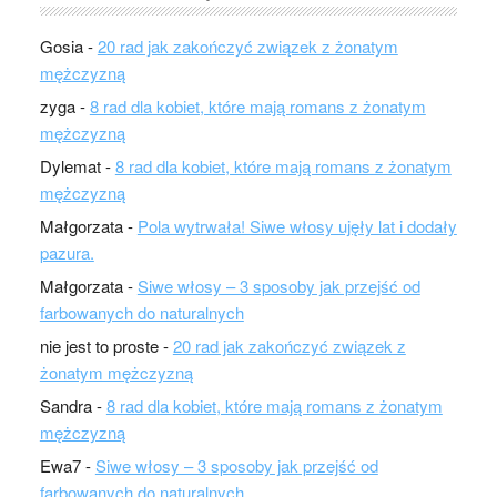
Gosia
-
20 rad jak zakończyć związek z żonatym
mężczyzną
zyga
-
8 rad dla kobiet, które mają romans z żonatym
mężczyzną
Dylemat
-
8 rad dla kobiet, które mają romans z żonatym
mężczyzną
Małgorzata
-
Pola wytrwała! Siwe włosy ujęły lat i dodały
pazura.
Małgorzata
-
Siwe włosy – 3 sposoby jak przejść od
farbowanych do naturalnych
nie jest to proste
-
20 rad jak zakończyć związek z
żonatym mężczyzną
Sandra
-
8 rad dla kobiet, które mają romans z żonatym
mężczyzną
Ewa7
-
Siwe włosy – 3 sposoby jak przejść od
farbowanych do naturalnych