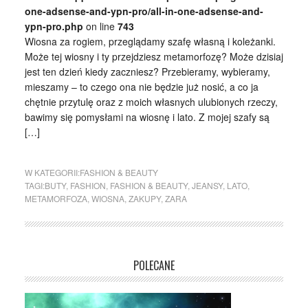
one-adsense-and-ypn-pro/all-in-one-adsense-and-
ypn-pro.php
on line
743
Wiosna za rogiem, przeglądamy szafę własną i koleżanki.
Może tej wiosny i ty przejdziesz metamorfozę? Może dzisiaj
jest ten dzień kiedy zaczniesz? Przebieramy, wybieramy,
mieszamy – to czego ona nie będzie już nosić, a co ja
chętnie przytulę oraz z moich własnych ulubionych rzeczy,
bawimy się pomysłami na wiosnę i lato. Z mojej szafy są
[…]
W KATEGORII:
FASHION & BEAUTY
TAGI:
BUTY
,
FASHION
,
FASHION & BEAUTY
,
JEANSY
,
LATO
,
METAMORFOZA
,
WIOSNA
,
ZAKUPY
,
ZARA
POLECANE