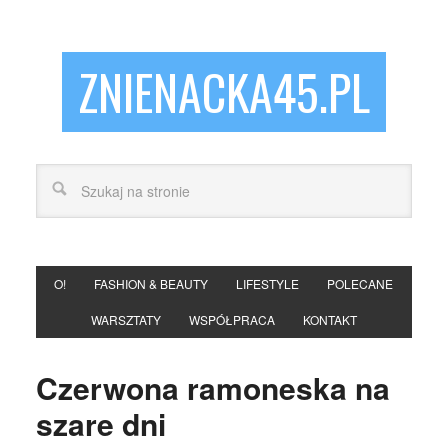
ZNIENACKA45.PL
O!
FASHION & BEAUTY
LIFESTYLE
POLECANE
WARSZTATY
WSPÓŁPRACA
KONTAKT
Czerwona ramoneska na
szare dni