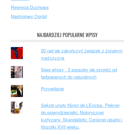
Regresja Duchowa
Nastrojowy Ogród
NAJBARDZIEJ POPULARNE WPISY
20 rad jak zakończyć związek z żonatym
mężczyzną
Siwe włosy - 3 sposoby jak przejść od
farbowanych do naturalnych
Przywitanie
Sekret urody Ninon de L’Enclos. Pięknej
do osiemdziesiątki. Notorycznej
kurtyzany. Skandalistki. Cenionej pisarki i
filozofki XVII wieku.