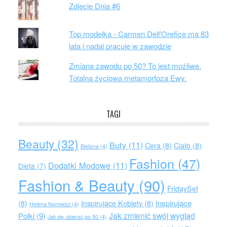
Zdjęcie Dnia #6
Top modelka - Carmen Dell'Orefice ma 83
lata i nadal pracuje w zawodzie
Zmiana zawodu po 50? To jest możliwe.
Totalna życiowa metamorfoza Ewy.
TAGI
Beauty
(32)
Buty
(11)
Cera
(8)
Ciało
(8)
Bielizna
(4)
Fashion
(47)
Dodatki Modowe
(11)
Dieta
(7)
Fashion & Beauty
(90)
FridaySet
Inspirujące
(8)
Inspirujące Kobiety
(8)
Helena Norowicz
(4)
Jak zmienić swój wygląd
Polki
(9)
Jak się ubierać po 50
(4)