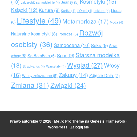
Kosmetyki
(15)
(10)
Jeansy
(5)
Jak zrobić samodzielnie
(4)
Książki
(12)
Kultura
(9)
Lierac
Kurtka
(4)
L'Oreal
(4)
Lektura
(4)
Lifestyle
(49)
Metamorfoza
(17)
(6)
Moda
(4)
Rozwój
Naturalne kosmetyki
(8)
Podróże
(5)
osobisty
(36)
Samoocena
(10)
Seks
(9)
Siwe
Starsza modelka
Sport
(9)
So-BotoFoto
(6)
włosy
(5)
Wygląd
(27)
(18)
Włosy
Stradivarius
(4)
Warsztaty
(4)
(16)
Zakupy
(14)
Zdjęcie Dnia
(7)
Włosy zniszczone
(5)
Zmiana
(31)
Związki
(24)
Prawo autorskie © 2026 ·
Metro Pro Theme
na
Genesis Framework
·
WordPress
·
Zaloguj się