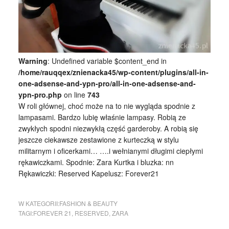
Warning
: Undefined variable $content_end in
/home/rauqqex/znienacka45/wp-content/plugins/all-in-
one-adsense-and-ypn-pro/all-in-one-adsense-and-
ypn-pro.php
on line
743
W roli głównej, choć może na to nie wygląda spodnie z
lampasami. Bardzo lubię właśnie lampasy. Robią ze
zwykłych spodni niezwykłą część garderoby. A robią się
jeszcze ciekawsze zestawione z kurteczką w stylu
militarnym i oficerkami… ….i wełnianymi długimi ciepłymi
rękawiczkami. Spodnie: Zara Kurtka i bluzka: nn
Rękawiczki: Reserved Kapelusz: Forever21
W KATEGORII:
FASHION & BEAUTY
TAGI:
FOREVER 21
,
RESERVED
,
ZARA