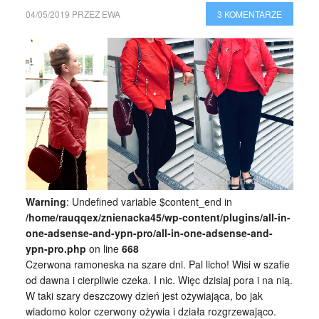
04/05/2019
PRZEZ
EWA
3 KOMENTARZE
Warning
: Undefined variable $content_end in
/home/rauqqex/znienacka45/wp-content/plugins/all-in-
one-adsense-and-ypn-pro/all-in-one-adsense-and-
ypn-pro.php
on line
668
Czerwona ramoneska na szare dni. Pal licho! Wisi w szafie
od dawna i cierpliwie czeka. I nic. Więc dzisiaj pora i na nią.
W taki szary deszczowy dzień jest ożywiająca, bo jak
wiadomo kolor czerwony ożywia i działa rozgrzewająco.