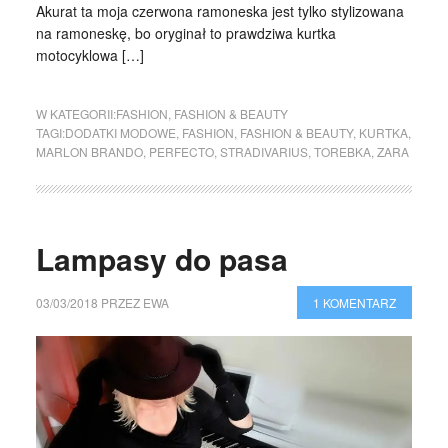
Akurat ta moja czerwona ramoneska jest tylko stylizowana
na ramoneskę, bo oryginał to prawdziwa kurtka
motocyklowa […]
W KATEGORII:
FASHION
,
FASHION & BEAUTY
TAGI:
DODATKI MODOWE
,
FASHION
,
FASHION & BEAUTY
,
KURTKA
,
MARLON BRANDO
,
PERFECTO
,
STRADIVARIUS
,
TOREBKA
,
ZARA
Lampasy do pasa
03/03/2018
PRZEZ
EWA
1 KOMENTARZ