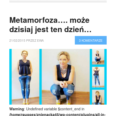
Metamorfoza…. może
dzisiaj jest ten dzień…
21/02/2015
PRZEZ
EWA
3 KOMENTARZE
Warning
: Undefined variable $content_end in
/home/rauqqex/znienacka45/wp-content/plugins/all-in-