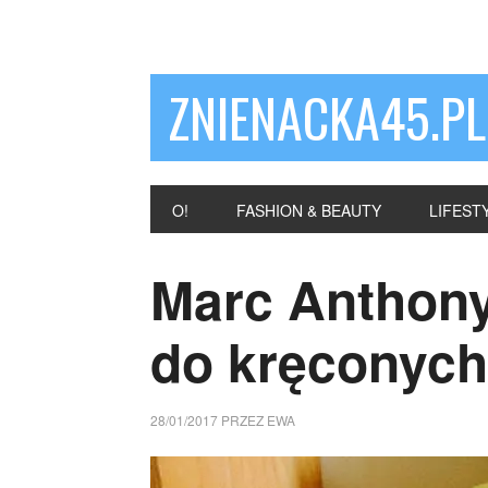
ZNIENACKA45.PL
O!
FASHION & BEAUTY
LIFEST
Marc Anthony 
do kręconych
28/01/2017
PRZEZ
EWA