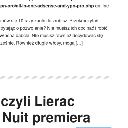
ypn-pro/all-in-one-adsense-and-ypn-pro.php
on line
tanów się 10 razy zanim to zrobisz. Przekroczyłaś
e pytając o pozwolenie? Nie musisz ich obcinać i robić
ak własna babcia. Nie musisz również decydować się
ocześnie. Również długie włosy, mogą […]
czyli Lierac
 Nuit premiera