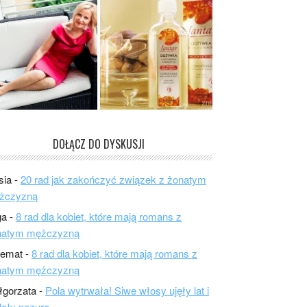
DOŁĄCZ DO DYSKUSJI
sia
-
20 rad jak zakończyć związek z żonatym
żczyzną
ga
-
8 rad dla kobiet, które mają romans z
natym mężczyzną
lemat
-
8 rad dla kobiet, które mają romans z
natym mężczyzną
łgorzata
-
Pola wytrwała! Siwe włosy ujęły lat i
ały pazura.