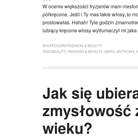
W ocenie większości fryzjerów mam niesforn
półkręcone. Jeśli i Ty mas takie włosy, to m
prostowałaś. Hahah! Tyle godzin zmarnotraw
lubiący kręcone włosy wytłumaczył mi jaka je
W KATEGORII:
FASHION & BEAUTY
TAGI:
BEAUTY
,
FASHION & BEAUTY
,
MARC ANTHONY
,
Jak się ubier
zmysłowość z
wieku?