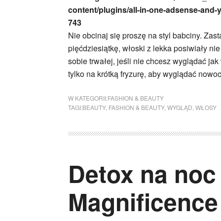
content/plugins/all-in-one-adsense-and-
743
Nie obcinaj się proszę na styl babciny. Zas
pięćdziesiątkę, włoski z lekka posiwiały ni
sobie trwałej, jeśli nie chcesz wyglądać j
tylko na krótką fryzurę, aby wyglądać now
W KATEGORII:
FASHION & BEAUTY
TAGI:
BEAUTY
,
FASHION & BEAUTY
,
WYGLĄD
,
WŁOSY
Detox na noc 
Magnificence