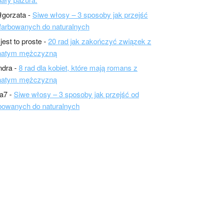
łgorzata
-
Siwe włosy – 3 sposoby jak przejść
farbowanych do naturalnych
 jest to proste
-
20 rad jak zakończyć związek z
natym mężczyzną
ndra
-
8 rad dla kobiet, które mają romans z
natym mężczyzną
a7
-
Siwe włosy – 3 sposoby jak przejść od
bowanych do naturalnych