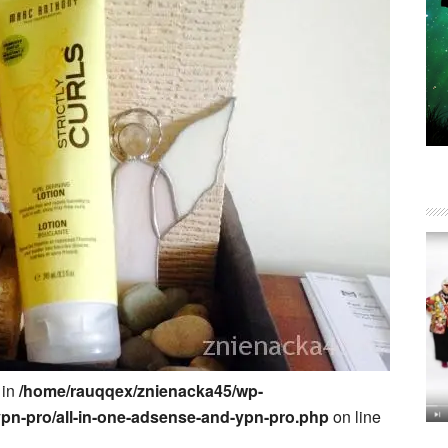
 in
/home/rauqqex/znienacka45/wp-
ypn-pro/all-in-one-adsense-and-ypn-pro.php
on line