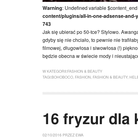
Warning
: Undefined variable $content_end
content/plugins/all-in-one-adsense-and-
743
Jak się ubierać po 50-tce? Stylowo. Awang
gdyby się nie chciało, to pewnie nie trafiłab
filmowej, długowłosa i siwowłosa (!) piękn
będzie obecna w świecie mody i nieustają
W KATEGORII:
FASHION & BEAUTY
TAGI:
BOHOBOCO
,
FASHION
,
FASHION & BEAUTY
,
HEL
16 fryzur dla
02/10/2016
PRZEZ
EWA