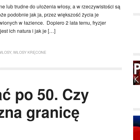
e lub trudne do ułożenia włosy, a w rzeczywistości są
oże podobnie jak ja, przez większość życia je
ionych w łazience. Dopiero 2 lata temu, fryzjer
st ich natura i jak je […]
WŁOSY
,
WŁOSY KRĘCONE
ać po 50. Czy
na granicę