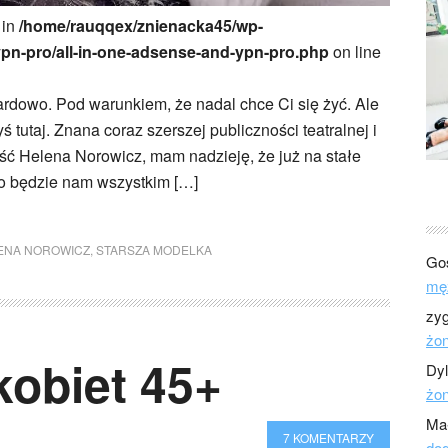
 in
/home/rauqqex/znienacka45/wp-
ypn-pro/all-in-one-adsense-and-ypn-pro.php
on line
ardowo. Pod warunkiem, że nadal chce Ci się żyć. Ale
yś tutaj. Znana coraz szerszej publiczności teatralnej i
ość Helena Norowicz, mam nadzieję, że już na stałe
co będzie nam wszystkim […]
ENA NOROWICZ
,
STARSZA MODELKA
Go
mę
zy
żo
 kobiet 45+
Dy
żo
Ma
7 KOMENTARZY
dod