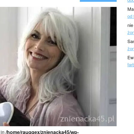
Ma
od 
nie
żo
Sa
żo
Ew
far
 in
/home/rauqqex/znienacka45/wp-