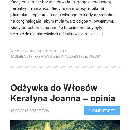
Kiedy bolał mnie brzuch, dawała mi gorącą i pachnącą
herbatkę z rumianku. Kiedy myłam włosy, robiła mi
płukankę z łopianu lub octu winnego, a kiedy narzekałam
na cerę nalegała, abym myła twarz otrębami owsianymi.
Kiedy dorosłam uznałam, że babcine metody były
beznadziejnie staroświeckie i całkowicie o nich […]
W KATEGORII:
FASHION & BEAUTY
TAGI:
BEAUTY
,
FASHION & BEAUTY
,
LIFESTYLE
,
WŁOSY
Odżywka do Włosów
Keratyna Joanna – opinia
16/09/2015
PRZEZ
EWA
2 KOMENTARZE