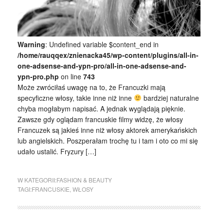
Warning
: Undefined variable $content_end in
/home/rauqqex/znienacka45/wp-content/plugins/all-in-
one-adsense-and-ypn-pro/all-in-one-adsense-and-
ypn-pro.php
on line
743
Może zwróciłaś uwagę na to, że Francuzki mają
specyficzne włosy, takie inne niż inne
bardziej naturalne
chyba mogłabym napisać. A jednak wyglądają pięknie.
Zawsze gdy oglądam francuskie filmy widzę, że włosy
Francuzek są jakieś inne niż włosy aktorek amerykańskich
lub angielskich. Poszperałam trochę tu i tam i oto co mi się
udało ustalić. Fryzury […]
W KATEGORII:
FASHION & BEAUTY
TAGI:
FRANCUSKIE
,
WŁOSY