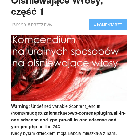
część 1
17/09/2015
PRZEZ
EWA
4 KOMENTARZE
Warning
: Undefined variable $content_end in
/home/rauqqex/znienacka45/wp-content/plugins/all-in-
one-adsense-and-ypn-pro/all-in-one-adsense-and-
ypn-pro.php
on line
743
Kiedy byłam dzieckiem moja Babcia mieszkała z nami.