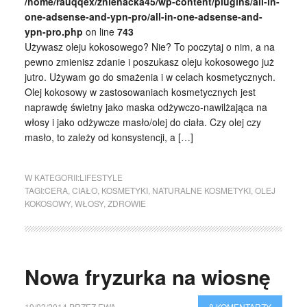
/home/rauqqex/znienacka45/wp-content/plugins/all-in-
one-adsense-and-ypn-pro/all-in-one-adsense-and-
ypn-pro.php
on line
743
Używasz oleju kokosowego? Nie? To poczytaj o nim, a na
pewno zmienisz zdanie i poszukasz oleju kokosowego już
jutro. Używam go do smażenia i w celach kosmetycznych.
Olej kokosowy w zastosowaniach kosmetycznych jest
naprawdę świetny jako maska odżywczo-nawilżająca na
włosy i jako odżywcze masło/olej do ciała. Czy olej czy
masło, to zależy od konsystencji, a […]
W KATEGORII:
LIFESTYLE
TAGI:
CERA
,
CIAŁO
,
KOSMETYKI
,
NATURALNE KOSMETYKI
,
OLEJ
KOKOSOWY
,
WŁOSY
,
ZDROWIE
Nowa fryzurka na wiosnę
19/03/2014
PRZEZ
EWA
8 KOMENTARZY