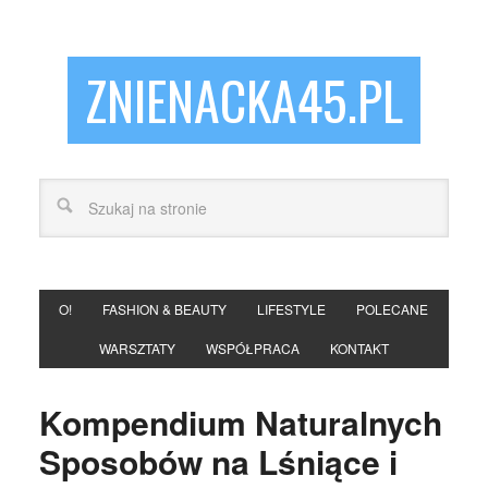
ZNIENACKA45.PL
O!
FASHION & BEAUTY
LIFESTYLE
POLECANE
WARSZTATY
WSPÓŁPRACA
KONTAKT
Kompendium Naturalnych
Sposobów na Lśniące i