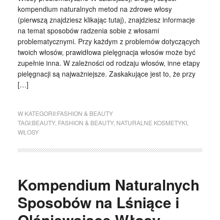
kompendium naturalnych metod na zdrowe włosy
(pierwszą znajdziesz klikając tutaj), znajdziesz informacje
na temat sposobów radzenia sobie z włosami
problematycznymi. Przy każdym z problemów dotyczących
twoich włosów, prawidłowa pielęgnacja włosów może być
zupełnie inna. W zależności od rodzaju włosów, inne etapy
pielęgnacji są najważniejsze. Zaskakujące jest to, że przy
[…]
W KATEGORII:
FASHION & BEAUTY
TAGI:
BEAUTY
,
FASHION & BEAUTY
,
NATURALNE KOSMETYKI
,
WŁOSY
Kompendium Naturalnych
Sposobów na Lśniące i
Olśniewające Włosy,