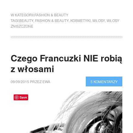
W KATEGORII:
FASHION & BEAUTY
TAGI:
BEAUTY
,
FASHION & BEAUTY
,
KOSMETYKI
,
WŁOSY
,
WŁOSY
ZNISZCZONE
Czego Francuzki NIE robią
z włosami
09/09/2015
PRZEZ
EWA
5 KOMENTARZY
Save