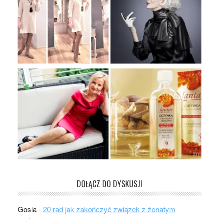
DOŁĄCZ DO DYSKUSJI
Gosia
-
20 rad jak zakończyć związek z żonatym