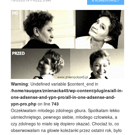
Warning
: Undefined variable $content_end in
/home/rauqqex/znienacka45/wp-content/plugins/all-in-
one-adsense-and-ypn-pro/all-in-one-adsense-and-
ypn-pro.php
on line
743
Oczekiwałam młodego zdolnego gbura. Spotkałam lekko
uśmiechniętego, pewnego siebie, młodego człowieka, a
czy zdolnego to miało się dopiero okazać. Chociaż to, co
obserwowałam na głowie koleżanki przez ostatni rok, było