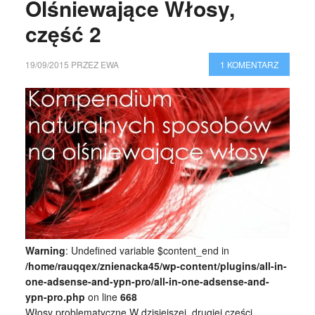
Olśniewające Włosy,
część 2
19/09/2015
PRZEZ
EWA
1 KOMENTARZ
Warning
: Undefined variable $content_end in
/home/rauqqex/znienacka45/wp-content/plugins/all-in-
one-adsense-and-ypn-pro/all-in-one-adsense-and-
ypn-pro.php
on line
668
Włosy problematyczne W dzisiejszej, drugiej części