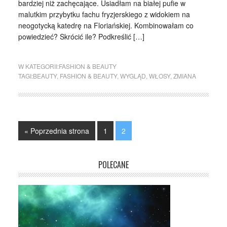
bardziej niż zachęcające. Usiadłam na białej pufie w
malutkim przybytku fachu fryzjerskiego z widokiem na
neogotycką katedrę na Floriańskiej. Kombinowałam co
powiedzieć? Skrócić ile? Podkreślić […]
W KATEGORII:
FASHION & BEAUTY
TAGI:
BEAUTY
,
FASHION & BEAUTY
,
WYGLĄD
,
WŁOSY
,
ZMIANA
« Poprzednia strona
1
2
POLECANE