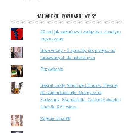
NAJBARDZIEJ POPULARNE WPISY
20 rad jak zakończyć związek z żonatym
mężczyzną
Siwe włosy - 3 sposoby jak przejść od
farbowanych do naturalnych
Przywitanie
Sekret urody Ninon de L’Enclos. Pięknej
do osiemdziesiątki. Notorycznej
kurtyzany. Skandalistki. Cenionej pisarki i
filozofki XVII wieku.
Zdjęcie Dnia #6