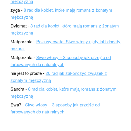
mężczyzną
zyga
-
8 rad dla kobiet, które mają romans z żonatym
mężczyzną
Dylemat
-
8 rad dla kobiet, które mają romans z żonatym
mężczyzną
Małgorzata
-
Pola wytrwała! Siwe włosy ujęły lat i dodały
pazura.
Małgorzata
-
Siwe włosy – 3 sposoby jak przejść od
farbowanych do naturalnych
nie jest to proste
-
20 rad jak zakończyć związek z
żonatym mężczyzną
Sandra
-
8 rad dla kobiet, które mają romans z żonatym
mężczyzną
Ewa7
-
Siwe włosy – 3 sposoby jak przejść od
farbowanych do naturalnych