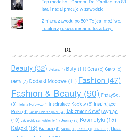
Top modelka - Carmen Dell'Orefice ma 83
lata i nadal pracuje w zawodzie
Zmiana zawodu po 50? To jest możliwe.
Totalna życiowa metamorfoza Ewy.
TAGI
Beauty
(32)
Buty
(11)
Cera
(8)
Ciało
(8)
Bielizna
(4)
Fashion
(47)
Dodatki Modowe
(11)
Dieta
(7)
Fashion & Beauty
(90)
FridaySet
Inspirujące
(8)
Inspirujące Kobiety
(8)
Helena Norowicz
(4)
Jak zmienić swój wygląd
Polki
(9)
Jak się ubierać po 50
(4)
Kosmetyki
(15)
(10)
Jeansy
(5)
Jak zrobić samodzielnie
(4)
Książki
(12)
Kultura
(9)
Lierac
Kurtka
(4)
L'Oreal
(4)
Lektura
(4)