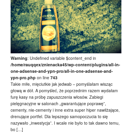
Warning
: Undefined variable $content_end in
/home/rauqqex/znienacka45/wp-content/plugins/all-in-
one-adsense-and-ypn-pro/all-in-one-adsense-and-
ypn-pro.php
on line
743
Takie miłe, mięciutkie jak jedwab – pomyślałam wisząc
głową w dół. A pomyśleć, że poprzednim razem wydałam
furę kasy na próbę zapuszczenia włosów. Zabiegi
pielęgnacyjne w salonach „gwarantujące poprawę”,
cementy, nie-cementy i inne extra super hiper nawilżające,
drenujące portfel. Dla lepszego samopoczucia to się
nazywało „inwestycja”. I wcale nie było to tak dawno temu,
bo […]